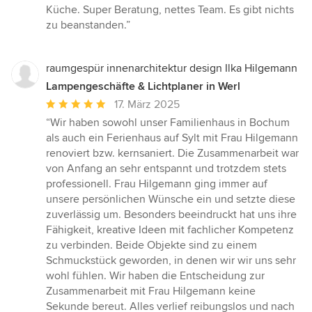
5
Küche. Super Beratung, nettes Team. Es gibt nichts
von
zu beanstanden.”
5
Sternen
raumgespür innenarchitektur design Ilka Hilgemann
Lampengeschäfte & Lichtplaner in Werl
Durchschnittliche
17. März 2025
Bewertung:
“Wir haben sowohl unser Familienhaus in Bochum
5
als auch ein Ferienhaus auf Sylt mit Frau Hilgemann
von
renoviert bzw. kernsaniert. Die Zusammenarbeit war
5
von Anfang an sehr entspannt und trotzdem stets
Sternen
professionell. Frau Hilgemann ging immer auf
unsere persönlichen Wünsche ein und setzte diese
zuverlässig um. Besonders beeindruckt hat uns ihre
Fähigkeit, kreative Ideen mit fachlicher Kompetenz
zu verbinden. Beide Objekte sind zu einem
Schmuckstück geworden, in denen wir wir uns sehr
wohl fühlen. Wir haben die Entscheidung zur
Zusammenarbeit mit Frau Hilgemann keine
Sekunde bereut. Alles verlief reibungslos und nach