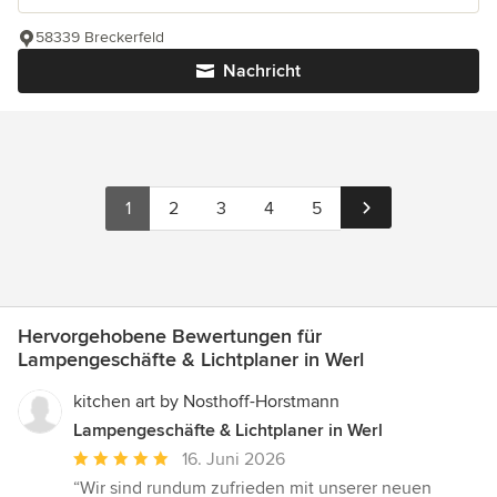
58339 Breckerfeld
Nachricht
1
2
3
4
5
Hervorgehobene Bewertungen für
Lampengeschäfte & Lichtplaner in Werl
kitchen art by Nosthoff-Horstmann
Lampengeschäfte & Lichtplaner in Werl
Durchschnittliche
16. Juni 2026
Bewertung:
“Wir sind rundum zufrieden mit unserer neuen