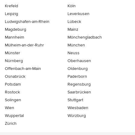
Krefeld
Köln
Leipzig
Leverkusen
Ludwigshafen-am-Rhein
Lübeck
Magdeburg
Mainz
Mannheim
Mönchen­gladbach
Mülheim-an-der-Ruhr
München
Münster
Neuss
Nürnberg
Oberhausen
Offenbach-am-Main
Oldenburg
Osnabrück
Paderborn
Potsdam
Regensburg
Rostock
Saarbrücken
Solingen
Stuttgart
Wien
Wiesbaden
Wuppertal
Würzburg
Zürich