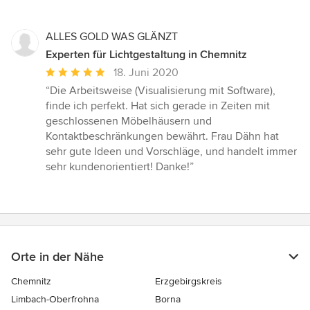
ALLES GOLD WAS GLÄNZT
Experten für Lichtgestaltung in Chemnitz
Durchschnittliche
18. Juni 2020
Bewertung:
“Die Arbeitsweise (Visualisierung mit Software),
5
finde ich perfekt. Hat sich gerade in Zeiten mit
von
geschlossenen Möbelhäusern und
5
Kontaktbeschränkungen bewährt. Frau Dähn hat
Sternen
sehr gute Ideen und Vorschläge, und handelt immer
sehr kundenorientiert! Danke!”
Orte in der Nähe
Chemnitz
Erzgebirgskreis
Limbach-Oberfrohna
Borna