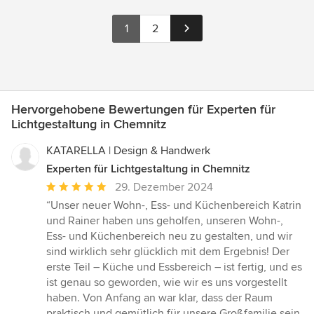
1
2
Hervorgehobene Bewertungen für Experten für
Lichtgestaltung in Chemnitz
KATARELLA | Design & Handwerk
Experten für Lichtgestaltung in Chemnitz
Durchschnittliche
29. Dezember 2024
Bewertung:
“Unser neuer Wohn-, Ess- und Küchenbereich Katrin
5
und Rainer haben uns geholfen, unseren Wohn-,
von
Ess- und Küchenbereich neu zu gestalten, und wir
5
sind wirklich sehr glücklich mit dem Ergebnis! Der
Sternen
erste Teil – Küche und Essbereich – ist fertig, und es
ist genau so geworden, wie wir es uns vorgestellt
haben. Von Anfang an war klar, dass der Raum
praktisch und gemütlich für unsere Großfamilie sein