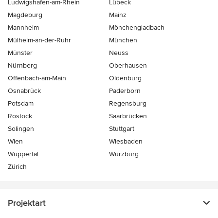
Ludwigshafen-am-Rhein
Lübeck
Magdeburg
Mainz
Mannheim
Mönchen­gladbach
Mülheim-an-der-Ruhr
München
Münster
Neuss
Nürnberg
Oberhausen
Offenbach-am-Main
Oldenburg
Osnabrück
Paderborn
Potsdam
Regensburg
Rostock
Saarbrücken
Solingen
Stuttgart
Wien
Wiesbaden
Wuppertal
Würzburg
Zürich
Projektart