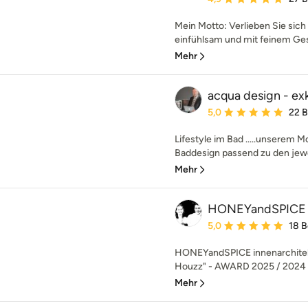
Mein Motto: Verlieben Sie sich 
einfühlsam und mit feinem Ges
Mehr
acqua design - ex
Durchschnittliche Bewe
5,0
22 
Lifestyle im Bad .....unserem M
Baddesign passend zu den jewei
Mehr
HONEYandSPICE in
Durchschnittliche Bewe
5,0
18 
HONEYandSPICE innenarchiteku
Houzz" - AWARD 2025 / 2024 / 
Mehr