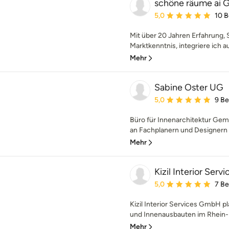
schöne räume ai
Durchschnittliche Bewe
5,0
10 
Mit über 20 Jahren Erfahrung, S
Marktkenntnis, integriere ich 
Mehr
Sabine Oster UG
Durchschnittliche Bewe
5,0
9 B
Büro für Innenarchitektur Ge
an Fachplanern und Designern re
Mehr
Kizil Interior Servi
Durchschnittliche Bewe
5,0
7 B
Kizil Interior Services GmbH pl
und Innenausbauten im Rhein-M
Mehr