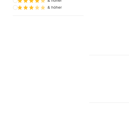
& höher
& höher