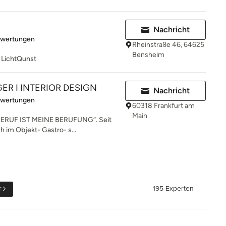
Nachricht
rtung: 5 von 5 Sternen
ewertungen
Rheinstraße 46, 64625
Bensheim
 LichtQunst
ER I INTERIOR DESIGN
Nachricht
rtung: 5 von 5 Sternen
ewertungen
60318 Frankfurt am
Main
ERUF IST MEINE BERUFUNG“. Seit
ch im Objekt- Gastro- s...
r
195 Experten