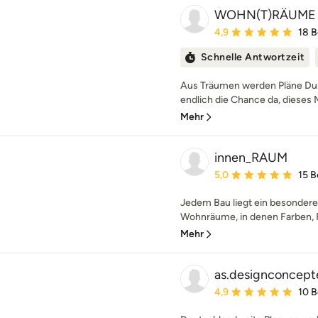
WOHN(T)RÄUME
Durchschnittliche Bewe
4,9
18 
Schnelle Antwortzeit
Aus Träumen werden Pläne Dur
endlich die Chance da, dieses 
Mehr
innen_RAUM
Durchschnittliche Bewe
5,0
15 
Jedem Bau liegt ein besonderer 
Wohnräume, in denen Farben, 
Mehr
as.designconcept
Durchschnittliche Bewe
4,9
10 