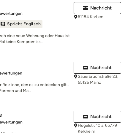
Nachricht
rtung: 4.9 von 5 Sternen
Bewertungen
61184 Karben
Spricht Englisch
ch eine neue Wohnung oder Haus ist
Mal keine Kompromiss...
Nachricht
rtung: 5 von 5 Sternen
Bewertungen
Sauerbruchstraße 23,
55126 Mainz
Reiz inne, den es zu entdecken gilt...
Formen und Ma...
e
Nachricht
rtung: 4.9 von 5 Sternen
Bewertungen
Hügelstr. 10 a, 65779
Kelkheim