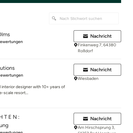
Olms
Nachricht
rtung: 5 von 5 Sternen
Bewertungen
Finkenweg 7, 64380
Roßdorf
lutions
Nachricht
rtung: 4.8 von 5 Sternen
Bewertungen
Wiesbaden
interior designer with 10+ years of
e-scale resort...
H T E N :
Nachricht
tung
Am Hirschsprung 3,
rtung: 4.9 von 5 Sternen
Bewertungen