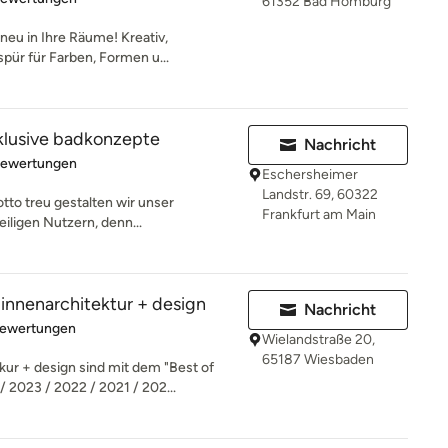
61352 Bad Homburg
neu in Ihre Räume! Kreativ,
pür für Farben, Formen u...
klusive badkonzepte
Nachricht
rtung: 5 von 5 Sternen
Bewertungen
Eschersheimer
Landstr. 69, 60322
otto treu gestalten wir unser
Frankfurt am Main
ligen Nutzern, denn...
nenarchitektur + design
Nachricht
rtung: 5 von 5 Sternen
Bewertungen
Wielandstraße 20,
65187 Wiesbaden
r + design sind mit dem "Best of
2023 / 2022 / 2021 / 202...