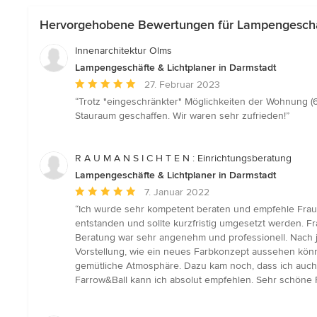
Hervorgehobene Bewertungen für Lampengeschäf
Innenarchitektur Olms
Lampengeschäfte & Lichtplaner in Darmstadt
Durchschnittliche
27. Februar 2023
Bewertung:
“Trotz "eingeschränkter" Möglichkeiten der Wohnung (
5
Stauraum geschaffen. Wir waren sehr zufrieden!”
von
5
Sternen
R A U M A N S I C H T E N : Einrichtungsberatung
Lampengeschäfte & Lichtplaner in Darmstadt
Durchschnittliche
7. Januar 2022
Bewertung:
“Ich wurde sehr kompetent beraten und empfehle Frau
5
entstanden und sollte kurzfristig umgesetzt werden. F
von
Beratung war sehr angenehm und professionell. Nach j
5
Vorstellung, wie ein neues Farbkonzept aussehen könnt
Sternen
gemütliche Atmosphäre. Dazu kam noch, dass ich auch g
Farrow&Ball kann ich absolut empfehlen. Sehr schöne Fa