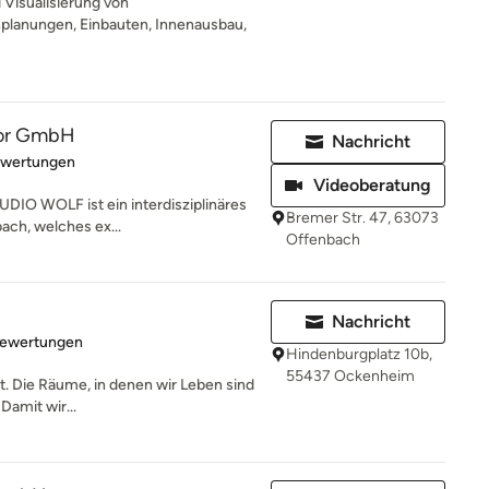
Visualisierung von
lanungen, Einbauten, Innenausbau,
rior GmbH
Nachricht
rtung: 5 von 5 Sternen
ewertungen
Videoberatung
DIO WOLF ist ein interdisziplinäres
Bremer Str. 47, 63073
ach, welches ex...
Offenbach
Nachricht
rtung: 5 von 5 Sternen
Bewertungen
Hindenburgplatz 10b,
55437 Ockenheim
t. Die Räume, in denen wir Leben sind
Damit wir...