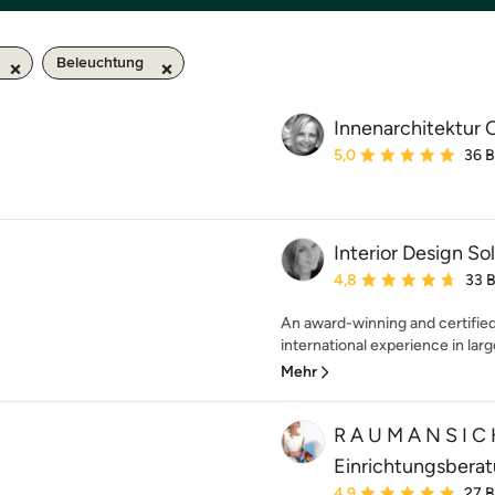
Beleuchtung
Innenarchitektur 
Durchschnittliche Bewe
5,0
36 
Interior Design So
Durchschnittliche Bewe
4,8
33 
An award-winning and certified 
international experience in larg
Mehr
R A U M A N S I C 
Einrichtungsbera
Durchschnittliche Bewe
4,9
27 