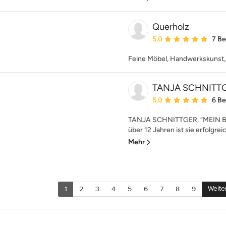
Querholz
Durchschnittliche Bewe
5,0
7 B
Feine Möbel, Handwerkskunst,
TANJA SCHNITTG
Durchschnittliche Bewe
5,0
6 B
TANJA SCHNITTGER, “MEIN B
über 12 Jahren ist sie erfolgrei
Mehr
Weite
1
2
3
4
5
6
7
8
9