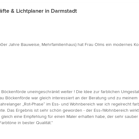
te & Lichtplaner in Darmstadt
60er Jahre Bauweise, Mehrfamilienhaus) hat Frau Olms ein modernes Konz
 Böckenförde uneingeschränkt weiter ! Die Idee zur farblichen Umgest
rau Böckenförde war gleich interessiert an der Beratung und zu meinem G
ahrelanger „Rot-Phase“ im Ess- und Wohnbereich war ich regelrecht far
e. Das Ergebnis ist sehr schön geworden - der Ess-/Wohnbereich wirkt je
leich eine Empfehlung für einen Maler erhalten habe, der sehr sauber 
rbtöne in bester Qualität.”