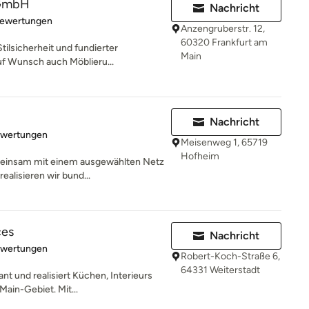
 GmbH
Nachricht
rtung: 5 von 5 Sternen
Bewertungen
Anzengruberstr. 12,
60320 Frankfurt am
tilsicherheit und fundierter
Main
auf Wunsch auch Möblieru...
Nachricht
rtung: 5 von 5 Sternen
ewertungen
Meisenweg 1, 65719
Hofheim
meinsam mit einem ausgewählten Netz
alisieren wir bund...
ces
Nachricht
rtung: 5 von 5 Sternen
ewertungen
Robert-Koch-Straße 6,
64331 Weiterstadt
ant und realisiert Küchen, Interieurs
ain-Gebiet. Mit...