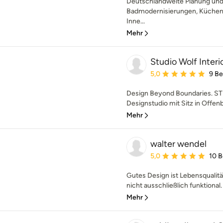
Deutschlandweite Planung und 
Badmodernisierungen, Küchenp
Inne...
Mehr
Studio Wolf Inte
Durchschnittliche Bewe
5,0
9 B
Design Beyond Boundaries. STU
Designstudio mit Sitz in Offenb
Mehr
walter wendel
Durchschnittliche Bewe
5,0
10 
Gutes Design ist Lebensqualitä
nicht ausschließlich funktional. 
Mehr