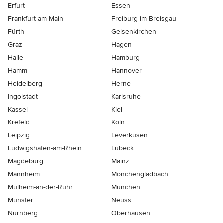
Erfurt
Essen
Frankfurt am Main
Freiburg-im-Breisgau
Fürth
Gelsenkirchen
Graz
Hagen
Halle
Hamburg
Hamm
Hannover
Heidelberg
Herne
Ingolstadt
Karlsruhe
Kassel
Kiel
Krefeld
Köln
Leipzig
Leverkusen
Ludwigshafen-am-Rhein
Lübeck
Magdeburg
Mainz
Mannheim
Mönchen­gladbach
Mülheim-an-der-Ruhr
München
Münster
Neuss
Nürnberg
Oberhausen