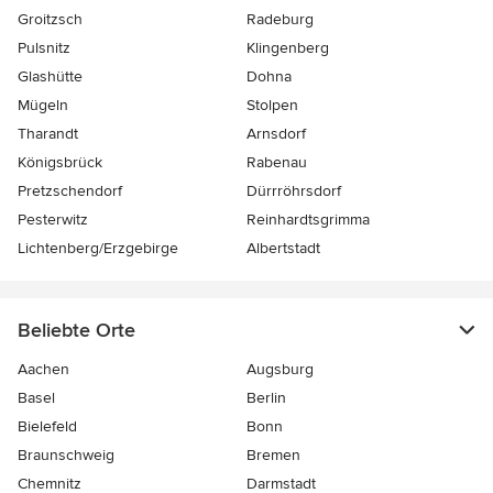
Groitzsch
Radeburg
Pulsnitz
Klingenberg
Glashütte
Dohna
Mügeln
Stolpen
Tharandt
Arnsdorf
Königsbrück
Rabenau
Pretzschendorf
Dürrröhrsdorf
Pesterwitz
Reinhardtsgrimma
Lichtenberg/Erzgebirge
Albertstadt
Beliebte Orte
Aachen
Augsburg
Basel
Berlin
Bielefeld
Bonn
Braunschweig
Bremen
Chemnitz
Darmstadt