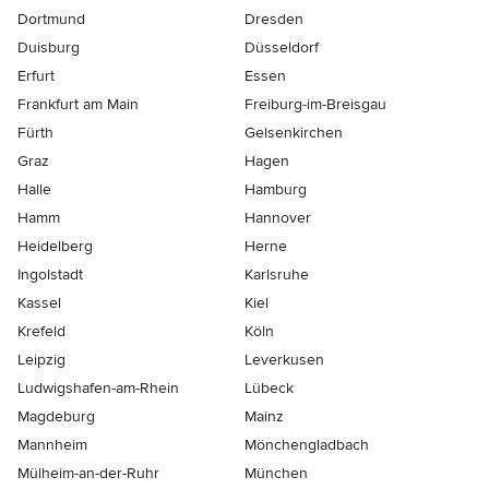
Dortmund
Dresden
Duisburg
Düsseldorf
Erfurt
Essen
Frankfurt am Main
Freiburg-im-Breisgau
Fürth
Gelsenkirchen
Graz
Hagen
Halle
Hamburg
Hamm
Hannover
Heidelberg
Herne
Ingolstadt
Karlsruhe
Kassel
Kiel
Krefeld
Köln
Leipzig
Leverkusen
Ludwigshafen-am-Rhein
Lübeck
Magdeburg
Mainz
Mannheim
Mönchen­gladbach
Mülheim-an-der-Ruhr
München