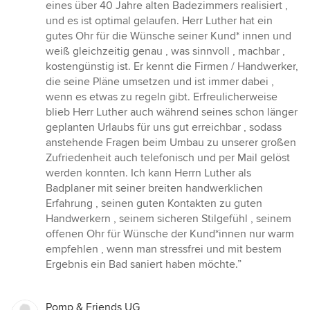
5
eines über 40 Jahre alten Badezimmers realisiert ,
von
und es ist optimal gelaufen. Herr Luther hat ein
5
gutes Ohr für die Wünsche seiner Kund* innen und
Sternen
weiß gleichzeitig genau , was sinnvoll , machbar ,
kostengünstig ist. Er kennt die Firmen / Handwerker,
die seine Pläne umsetzen und ist immer dabei ,
wenn es etwas zu regeln gibt. Erfreulicherweise
blieb Herr Luther auch während seines schon länger
geplanten Urlaubs für uns gut erreichbar , sodass
anstehende Fragen beim Umbau zu unserer großen
Zufriedenheit auch telefonisch und per Mail gelöst
werden konnten. Ich kann Herrn Luther als
Badplaner mit seiner breiten handwerklichen
Erfahrung , seinen guten Kontakten zu guten
Handwerkern , seinem sicheren Stilgefühl , seinem
offenen Ohr für Wünsche der Kund*innen nur warm
empfehlen , wenn man stressfrei und mit bestem
Ergebnis ein Bad saniert haben möchte.”
Pomp & Friends UG