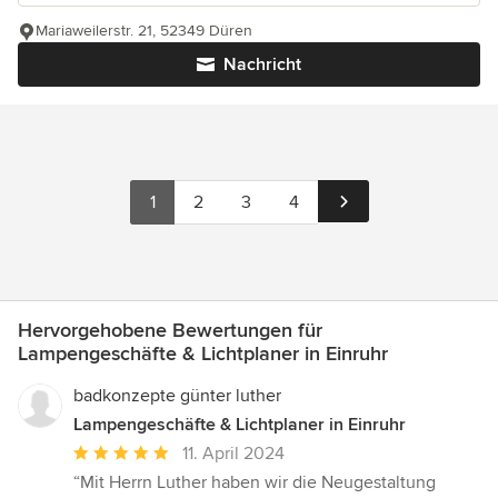
Mariaweilerstr. 21, 52349 Düren
Nachricht
1
2
3
4
Hervorgehobene Bewertungen für
Lampengeschäfte & Lichtplaner in Einruhr
badkonzepte günter luther
Lampengeschäfte & Lichtplaner in Einruhr
Durchschnittliche
11. April 2024
Bewertung:
“Mit Herrn Luther haben wir die Neugestaltung