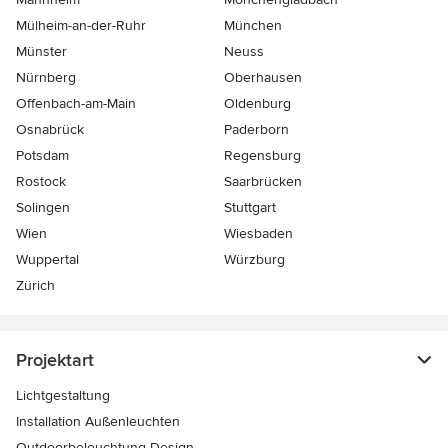
Mülheim-an-der-Ruhr
München
Münster
Neuss
Nürnberg
Oberhausen
Offenbach-am-Main
Oldenburg
Osnabrück
Paderborn
Potsdam
Regensburg
Rostock
Saarbrücken
Solingen
Stuttgart
Wien
Wiesbaden
Wuppertal
Würzburg
Zürich
Projektart
Lichtgestaltung
Installation Außenleuchten
Outdoorbeleuchtung-Design