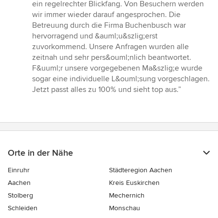
5
ein regelrechter Blickfang. Von Besuchern werden
Sternen
wir immer wieder darauf angesprochen. Die
Betreuung durch die Firma Buchenbusch war
hervorragend und &auml;u&szlig;erst
zuvorkommend. Unsere Anfragen wurden alle
zeitnah und sehr pers&ouml;nlich beantwortet.
F&uuml;r unsere vorgegebenen Ma&szlig;e wurde
sogar eine individuelle L&ouml;sung vorgeschlagen.
Jetzt passt alles zu 100% und sieht top aus.”
Orte in der Nähe
Einruhr
Städteregion Aachen
Aachen
Kreis Euskirchen
Stolberg
Mechernich
Schleiden
Monschau