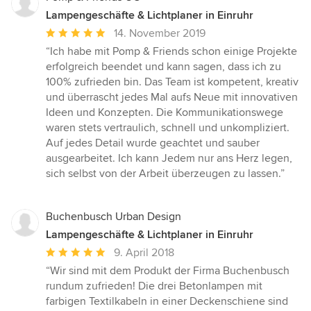
Lampengeschäfte & Lichtplaner in Einruhr
Durchschnittliche
14. November 2019
Bewertung:
“Ich habe mit Pomp & Friends schon einige Projekte
5
erfolgreich beendet und kann sagen, dass ich zu
von
100% zufrieden bin. Das Team ist kompetent, kreativ
5
und überrascht jedes Mal aufs Neue mit innovativen
Sternen
Ideen und Konzepten. Die Kommunikationswege
waren stets vertraulich, schnell und unkompliziert.
Auf jedes Detail wurde geachtet und sauber
ausgearbeitet. Ich kann Jedem nur ans Herz legen,
sich selbst von der Arbeit überzeugen zu lassen.”
Buchenbusch Urban Design
Lampengeschäfte & Lichtplaner in Einruhr
Durchschnittliche
9. April 2018
Bewertung:
“Wir sind mit dem Produkt der Firma Buchenbusch
5
rundum zufrieden! Die drei Betonlampen mit
von
farbigen Textilkabeln in einer Deckenschiene sind