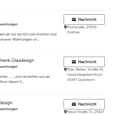
Nachricht
rtung: 5 von 5 Sternen
ewertungen
Poststraße, 25524
Itzehoe
ehr als nur ein Ort zum Kochen und
 unserer Wohnungen un...
chenk Glasdesign
Nachricht
rtung: 5 von 5 Sternen
ewertungen
Max-Weber-Straße 42,
Gewerbegebiet Nord,
ker ... ... und verstehen uns als
25451 Quickborn
hrer Ideen! S...
 Design
Nachricht
rtung: 5 von 5 Sternen
ewertungen
Neue Straße 7c, 25421