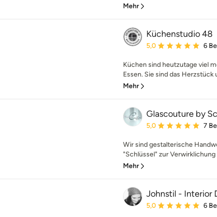
Mehr
Küchenstudio 48
Durchschnittliche Bewe
5,0
6 B
Küchen sind heutzutage viel m
Essen. Sie sind das Herzstück
Mehr
Glascouture by S
Durchschnittliche Bewe
5,0
7 B
Wir sind gestalterische Handwer
"Schlüssel" zur Verwirklichung I
Mehr
Johnstil - Interior
Durchschnittliche Bewe
5,0
6 B