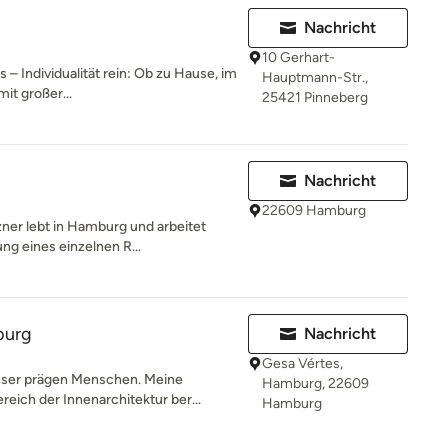
Nachricht
10 Gerhart-
s – Individualität rein: Ob zu Hause, im
Hauptmann-Str.,
it großer...
25421 Pinneberg
Nachricht
22609 Hamburg
zner lebt in Hamburg und arbeitet
ng eines einzelnen R...
burg
Nachricht
Gesa Vértes,
ser prägen Menschen. Meine
Hamburg, 22609
ich der Innenarchitektur ber...
Hamburg