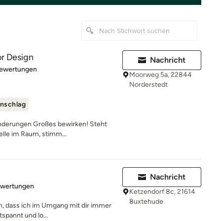
or Design
Nachricht
rtung: 4.9 von 5 Sternen
Bewertungen
Moorweg 5a, 22844
Norderstedt
nschlag
änderungen Großes bewirken! Steht
telle im Raum, stimm...
Nachricht
rtung: 5 von 5 Sternen
ewertungen
Ketzendorf 8c, 21614
Buxtehude
n, dass ich im Umgang mit dir immer
tspannt und lo...