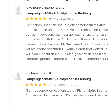
Alke Reinke Interior Design
Lampengeschäfte & Lichtplaner in Freiburg
Durchschnittliche
21. Oktober 2025
Bewertung:
“Wir haben unser Neubauprojekt gemeinsam mit Alke u
5
Rat und Tat an unserer Seite: Vom durchdachten Fliese
von
gemacht gewesen. Auch bei der Küchenplanung hat sie u
5
den richtigen Stellen in Qualität investieren“. Besond
Sternen
daraus mit viel Feingefühl, Geschmack und Professiona
verschiedene Varianten zu kombinieren und weiterzuent
Wir haben dadurch ein Zuhause geschaffen, das nicht n
Innendesignerin, sondern eine kreative Partnerin mit 
Küchenstudio 48
Lampengeschäfte & Lichtplaner in Freiburg
Durchschnittliche
21. November 2022
Bewertung:
“Sehr besonderes Küchenstudio / Planungbüro in einem
5
Aufmerksamkeit bei einem Planungstermin und hat die a
von
5