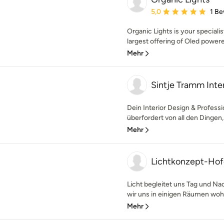
Durchschnittliche Bewe
5,0
1 B
Organic Lights is your speciali
largest offering of Oled powered 
Mehr
Sintje Tramm Inte
Dein Interior Design & Professi
überfordert von all den Dingen, d
Mehr
Lichtkonzept-Hof
Licht begleitet uns Tag und Na
wir uns in einigen Räumen wohl,
Mehr