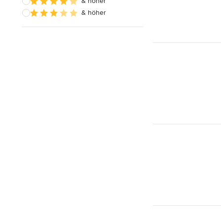
& höher
& höher