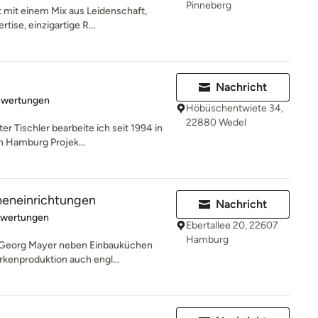
Pinneberg
ft mit einem Mix aus Leidenschaft,
ise, einzigartige R...
Nachricht
rtung: 5 von 5 Sternen
ewertungen
Höbüschentwiete 34,
22880 Wedel
r Tischler bearbeite ich seit 1994 in
n Hamburg Projek...
eneinrichtungen
Nachricht
rtung: 5 von 5 Sternen
ewertungen
Ebertallee 20, 22607
Hamburg
et Georg Mayer neben Einbauküchen
kenproduktion auch engl...