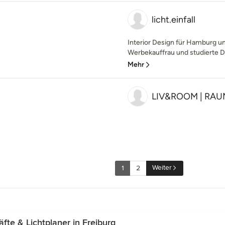
licht.einfall
Interior Design für Hamburg u
Werbekauffrau und studierte Dip
Mehr
LIV&ROOM | RA
Weiter
1
2
e & Lichtplaner in Freiburg