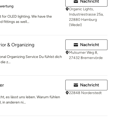
Nachricht
rtung: 5 von 5 Sternen
ewertung
Organic Lights,
Industriestrasse 25a,
st for OLED lighting. We have the
22880 Hamburg
fittings as well...
(Wedel)
rior & Organizing
Nachricht
Mulsumer Weg 8,
onal Organizing Service Du fühlst dich
27432 Bremervörde
ie z...
er
Nachricht
22848 Norderstedt
cht, es lässt uns leben. Warum fühlen
 in anderen ni...