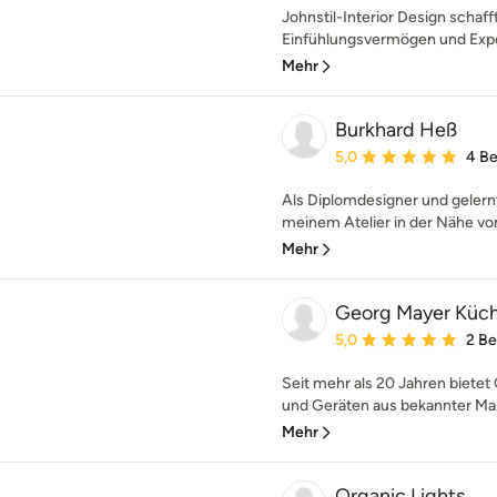
Johnstil-Interior Design schaf
Einfühlungsvermögen und Expert
Mehr
Burkhard Heß
Durchschnittliche Bewe
5,0
4 B
Als Diplomdesigner und gelernte
meinem Atelier in der Nähe vo
Mehr
Georg Mayer Küch
Durchschnittliche Bewe
5,0
2 B
Seit mehr als 20 Jahren biet
und Geräten aus bekannter Mar
Mehr
Organic Lights