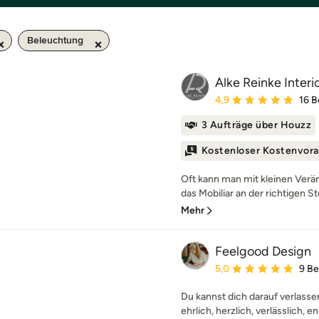
Beleuchtung
Alke Reinke Interi
Durchschnittliche Bewe
4,9
16 
3 Aufträge über Houzz
Kostenloser Kostenvora
Oft kann man mit kleinen Ver
das Mobiliar an der richtigen S
Mehr
Feelgood Design
Durchschnittliche Bewe
5,0
9 B
Du kannst dich darauf verlasse
ehrlich, herzlich, verlässlich, en