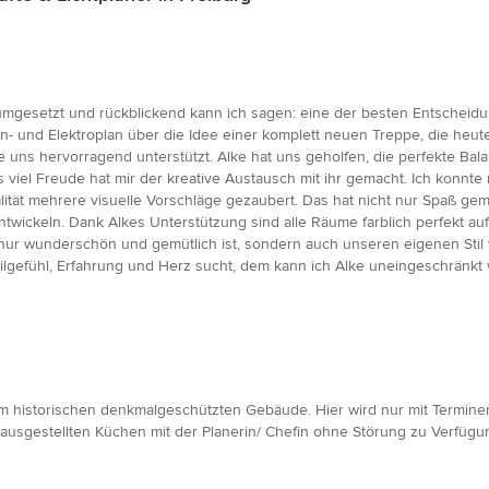
mgesetzt und rückblickend kann ich sagen: eine der besten Entscheidu
n- und Elektroplan über die Idee einer komplett neuen Treppe, die heute
ns hervorragend unterstützt. Alke hat uns geholfen, die perfekte Bala
ers viel Freude hat mir der kreative Austausch mit ihr gemacht. Ich konn
lität mehrere visuelle Vorschläge gezaubert. Das hat nicht nur Spaß ge
wickeln. Dank Alkes Unterstützung sind alle Räume farblich perfekt au
ur wunderschön und gemütlich ist, sondern auch unseren eigenen Stil w
Stilgefühl, Erfahrung und Herz sucht, dem kann ich Alke uneingeschränkt
 historischen denkmalgeschützten Gebäude. Hier wird nur mit Terminen
usgestellten Küchen mit der Planerin/ Chefin ohne Störung zu Verfügung