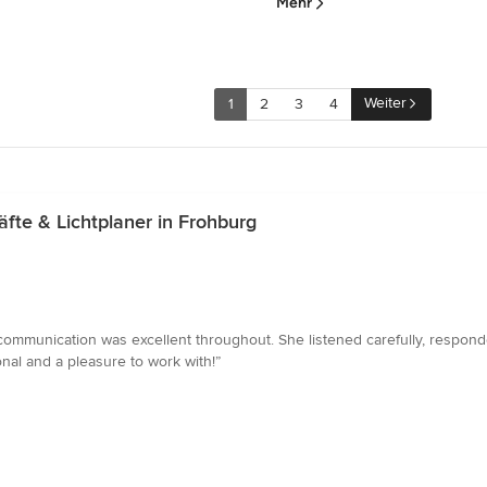
Mehr
Weiter
1
2
3
4
te & Lichtplaner in Frohburg
communication was excellent throughout. She listened carefully, respond
nal and a pleasure to work with!”