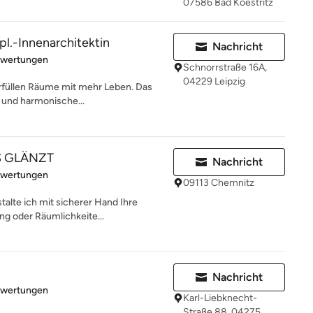
07586 Bad Koestritz
ipl.-Innenarchitektin
Nachricht
rtung: 4.7 von 5 Sternen
ewertungen
Schnorrstraße 16A,
04229 Leipzig
 erfüllen Räume mit mehr Leben. Das
e und harmonische...
S GLÄNZT
Nachricht
rtung: 5 von 5 Sternen
ewertungen
09113 Chemnitz
talte ich mit sicherer Hand Ihre
ng oder Räumlichkeite...
Nachricht
rtung: 5 von 5 Sternen
ewertungen
Karl-Liebknecht-
Straße 88, 04275