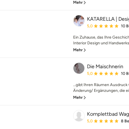
Mehr
KATARELLA | Des
Durchschnittliche Bewe
5,0
10 
Ein Zuhause, das Ihre Geschich
Interior Design und Handwerksk
Mehr
Die Maischnerin
Durchschnittliche Bewe
5,0
10 
...gibt Ihren Räumen Ausdruck O
Änderung/ Ergänzungen, die ei
Mehr
Komplettbad Wag
Durchschnittliche Bewe
5,0
8 B