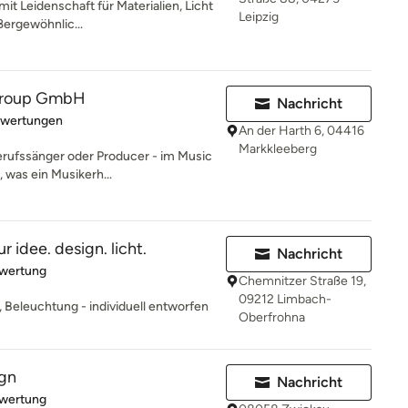
mit Leidenschaft für Materialien, Licht
Leipzig
ßergewöhnlic...
Group GmbH
Nachricht
rtung: 5 von 5 Sternen
ewertungen
An der Harth 6, 04416
Markkleeberg
rufssänger oder Producer - im Music
, was ein Musikerh...
idee. design. licht.
Nachricht
rtung: 5 von 5 Sternen
ewertung
Chemnitzer Straße 19,
09212 Limbach-
, Beleuchtung - individuell entworfen
Oberfrohna
ign
Nachricht
rtung: 5 von 5 Sternen
ewertung