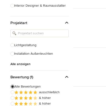
Interior Designer & Raumausstatter
Küchenplanung
Projektart
Landschaftsarchitekten
Armaturen & Sanitärbedarf
Beleuchtung
Lichtgestaltung
Einbauschränke
Installation Außenleuchten
Alle anzeigen
Alle anzeigen
Bewertung (1)
Alle Bewertungen
ausschließlich
& höher
& höher