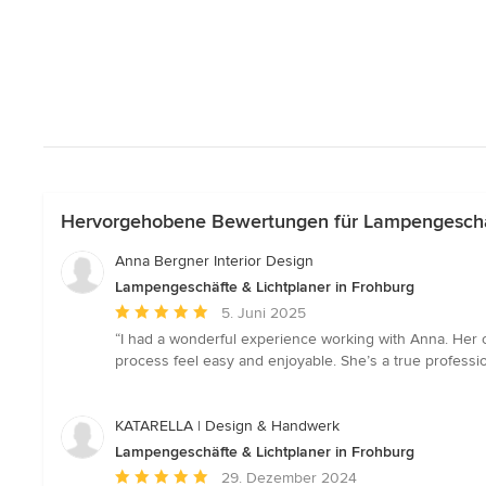
Hervorgehobene Bewertungen für Lampengeschäf
Anna Bergner Interior Design
Lampengeschäfte & Lichtplaner in Frohburg
Durchschnittliche
5. Juni 2025
Bewertung:
“I had a wonderful experience working with Anna. Her 
5
process feel easy and enjoyable. She’s a true professio
von
5
Sternen
KATARELLA | Design & Handwerk
Lampengeschäfte & Lichtplaner in Frohburg
Durchschnittliche
29. Dezember 2024