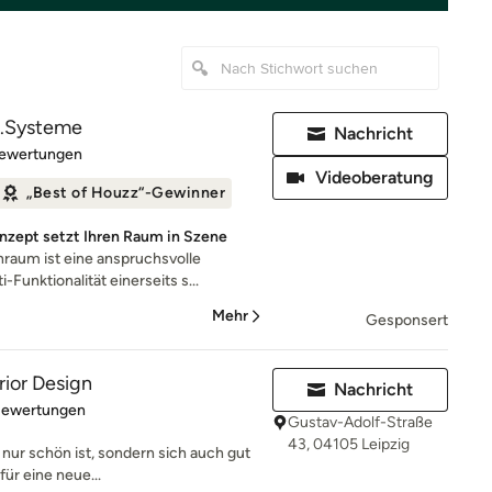
t.Systeme
Nachricht
rtung: 5 von 5 Sternen
Bewertungen
Videoberatung
„Best of Houzz“-Gewinner
onzept setzt Ihren Raum in Szene
aum ist eine anspruchsvolle
Funktionalität einerseits s...
Mehr
Gesponsert
rior Design
Nachricht
rtung: 5 von 5 Sternen
Bewertungen
Gustav-Adolf-Straße
43, 04105 Leipzig
 nur schön ist, sondern sich auch gut
für eine neue...