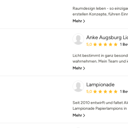
Raumdesign leben - so einzigar
erstellen Konzepte, führen Ein
Mehr
Anke Augsburg Li
Durchschnittliche Bewe
5,0
1 B
Licht bestimmt in ganz beson
wahrnehmen. Mein Team und ic
Mehr
Lampionade
Durchschnittliche Bewe
5,0
1 B
Seit 2010 entwirft und faltet 
Lampionade Papierlampions in L
Mehr