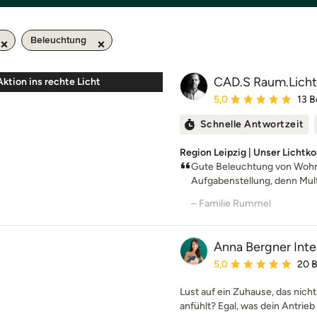
Beleuchtung
CAD.S Raum.Lich
Aktion ins rechte Licht
Durchschnittliche Bewe
5,0
13 
Schnelle Antwortzeit
Region Leipzig | Unser Lichtk
Gute Beleuchtung von Wohnr
Aufgabenstellung, denn Multi-
– Familie Rummel
Anna Bergner Inte
Durchschnittliche Bewe
5,0
20 
Lust auf ein Zuhause, das nicht
anfühlt? Egal, was dein Antrieb 