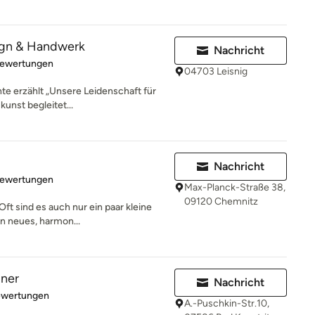
ign & Handwerk
Nachricht
rtung: 5 von 5 Sternen
Bewertungen
04703 Leisnig
te erzählt „Unsere Leidenschaft für
unst begleitet...
Nachricht
rtung: 5 von 5 Sternen
Bewertungen
Max-Planck-Straße 38,
09120 Chemnitz
ft sind es auch nur ein paar kleine
n neues, harmon...
ner
Nachricht
rtung: 5 von 5 Sternen
ewertungen
A.-Puschkin-Str.10,