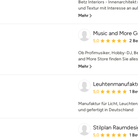
Betz Interiors - Innenarchitekt 
und Textur mit Interesse an au
Mehr
Music and More 
Durchschnittliche Bewe
5,0
2 B
Ob Profimusiker, Hobby-DJ, Be
and More Store finden Sie alles
Mehr
Leuhtenmanufaktur 
Durchschnittliche Bewe
5,0
1 B
Manufaktur für Licht, Leuchten
und gefertigt in Deutschland
Stilplan Raumdes
Durchschnittliche Bewe
5,0
1 B