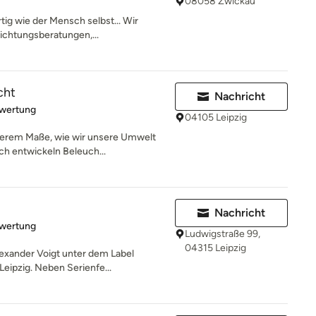
08058 Zwickau
tig wie der Mensch selbst... Wir
richtungsberatungen,...
cht
Nachricht
rtung: 5 von 5 Sternen
ewertung
04105 Leipzig
derem Maße, wie wir unsere Umwelt
h entwickeln Beleuch...
Nachricht
rtung: 5 von 5 Sternen
ewertung
Ludwigstraße 99,
04315 Leipzig
Alexander Voigt unter dem Label
eipzig. Neben Serienfe...