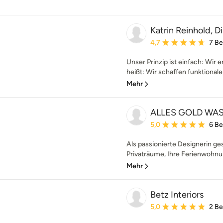
Katrin Reinhold, D
Durchschnittliche Bewe
4,7
7 B
Unser Prinzip ist einfach: Wir
heißt: Wir schaffen funktional
Mehr
ALLES GOLD WA
Durchschnittliche Bewe
5,0
6 B
Als passionierte Designerin ges
Privaträume, Ihre Ferienwohnu
Mehr
Betz Interiors
Durchschnittliche Bewe
5,0
2 B