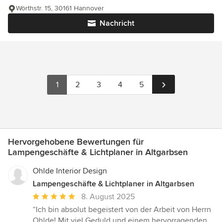
Wörthstr. 15, 30161 Hannover
Nachricht
1
2
3
4
5
Hervorgehobene Bewertungen für
Lampengeschäfte & Lichtplaner in Altgarbsen
Ohlde Interior Design
Lampengeschäfte & Lichtplaner in Altgarbsen
Durchschnittliche
8. August 2025
Bewertung:
“Ich bin absolut begeistert von der Arbeit von Herrn
5
Ohlde! Mit viel Geduld und einem hervorragenden