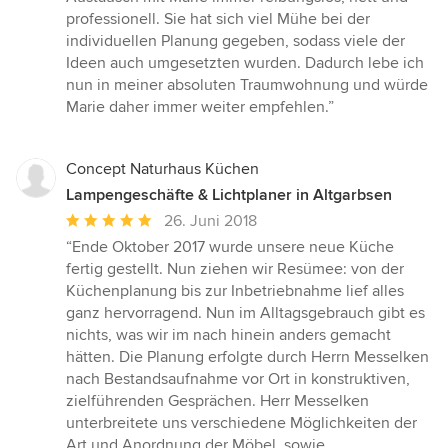
von
professionell. Sie hat sich viel Mühe bei der
5
individuellen Planung gegeben, sodass viele der
Sternen
Ideen auch umgesetzten wurden. Dadurch lebe ich
nun in meiner absoluten Traumwohnung und würde
Marie daher immer weiter empfehlen.”
Concept Naturhaus Küchen
Lampengeschäfte & Lichtplaner in Altgarbsen
Durchschnittliche
26. Juni 2018
Bewertung:
“Ende Oktober 2017 wurde unsere neue Küche
5
fertig gestellt. Nun ziehen wir Resümee: von der
von
Küchenplanung bis zur Inbetriebnahme lief alles
5
ganz hervorragend. Nun im Alltagsgebrauch gibt es
Sternen
nichts, was wir im nach hinein anders gemacht
hätten. Die Planung erfolgte durch Herrn Messelken
nach Bestandsaufnahme vor Ort in konstruktiven,
zielführenden Gesprächen. Herr Messelken
unterbreitete uns verschiedene Möglichkeiten der
Art und Anordnung der Möbel, sowie