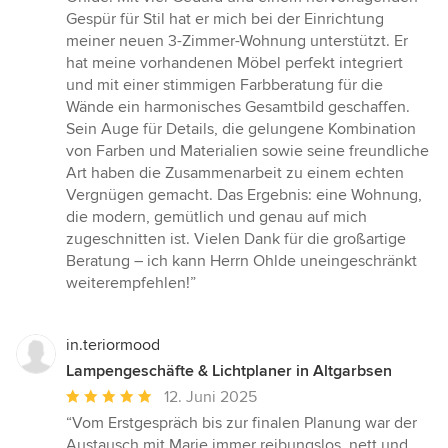
von
Gespür für Stil hat er mich bei der Einrichtung
5
meiner neuen 3-Zimmer-Wohnung unterstützt. Er
Sternen
hat meine vorhandenen Möbel perfekt integriert
und mit einer stimmigen Farbberatung für die
Wände ein harmonisches Gesamtbild geschaffen.
Sein Auge für Details, die gelungene Kombination
von Farben und Materialien sowie seine freundliche
Art haben die Zusammenarbeit zu einem echten
Vergnügen gemacht. Das Ergebnis: eine Wohnung,
die modern, gemütlich und genau auf mich
zugeschnitten ist. Vielen Dank für die großartige
Beratung – ich kann Herrn Ohlde uneingeschränkt
weiterempfehlen!”
in.teriormood
Lampengeschäfte & Lichtplaner in Altgarbsen
Durchschnittliche
12. Juni 2025
Bewertung:
“Vom Erstgespräch bis zur finalen Planung war der
5
Austausch mit Marie immer reibungslos, nett und