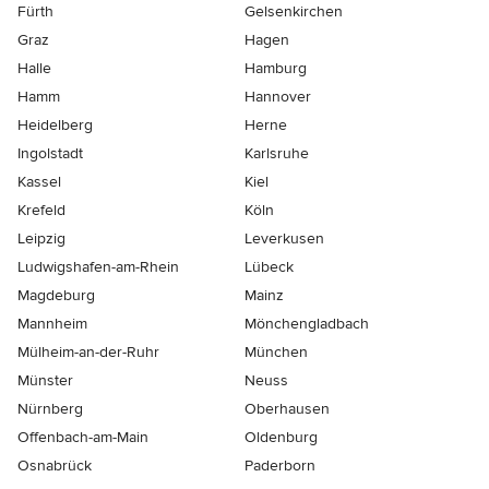
Fürth
Gelsenkirchen
Graz
Hagen
Halle
Hamburg
Hamm
Hannover
Heidelberg
Herne
Ingolstadt
Karlsruhe
Kassel
Kiel
Krefeld
Köln
Leipzig
Leverkusen
Ludwigshafen-am-Rhein
Lübeck
Magdeburg
Mainz
Mannheim
Mönchen­gladbach
Mülheim-an-der-Ruhr
München
Münster
Neuss
Nürnberg
Oberhausen
Offenbach-am-Main
Oldenburg
Osnabrück
Paderborn