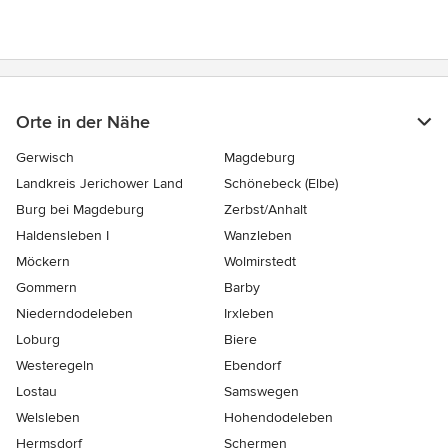
Orte in der Nähe
Gerwisch
Magdeburg
Landkreis Jerichower Land
Schönebeck (Elbe)
Burg bei Magdeburg
Zerbst/Anhalt
Haldensleben I
Wanzleben
Möckern
Wolmirstedt
Gommern
Barby
Niederndodeleben
Irxleben
Loburg
Biere
Westeregeln
Ebendorf
Lostau
Samswegen
Welsleben
Hohendodeleben
Hermsdorf
Schermen