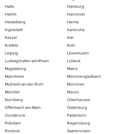
Halle
Hamburg
Hamm
Hannover
Heidelberg
Herne
Ingolstadt
Karlsruhe
Kassel
Kiel
Krefeld
Köln
Leipzig
Leverkusen
Ludwigshafen-am-Rhein
Lübeck
Magdeburg
Mainz
Mannheim
Mönchen­gladbach
Mülheim-an-der-Ruhr
München
Münster
Neuss
Nürnberg
Oberhausen
Offenbach-am-Main
Oldenburg
Osnabrück
Paderborn
Potsdam
Regensburg
Rostock
Saarbrücken