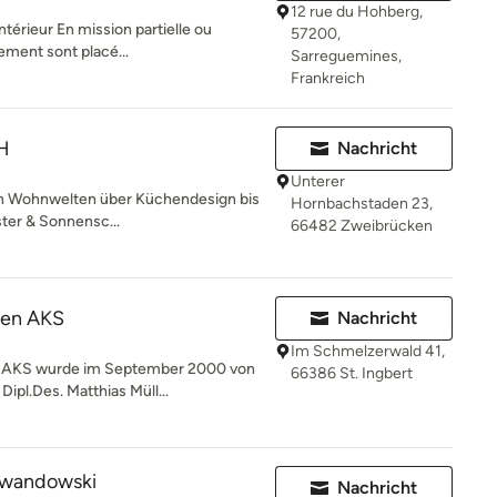
12 rue du Hohberg,
ntérieur En mission partielle ou
57200,
ment sont placé...
Sarreguemines,
Frankreich
H
Nachricht
Unterer
n Wohnwelten über Küchendesign bis
Hornbachstaden 23,
ter & Sonnensc...
66482 Zweibrücken
ten AKS
Nachricht
Im Schmelzerwald 41,
n AKS wurde im September 2000 von
66386 St. Ingbert
ipl.Des. Matthias Müll...
ewandowski
Nachricht