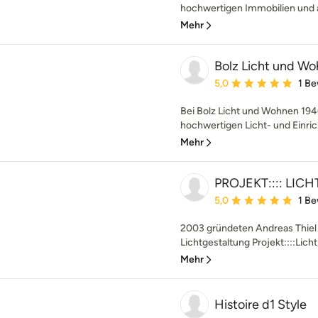
hochwertigen Immobilien und a
Mehr
Bolz Licht und W
Durchschnittliche Bewe
5,0
1 B
Bei Bolz Licht und Wohnen 194
hochwertigen Licht- und Einric
Mehr
PROJEKT:::: LICHT
Durchschnittliche Bewe
5,0
1 B
2003 gründeten Andreas Thiel 
Lichtgestaltung Projekt::::Lich
Mehr
Histoire d1 Style