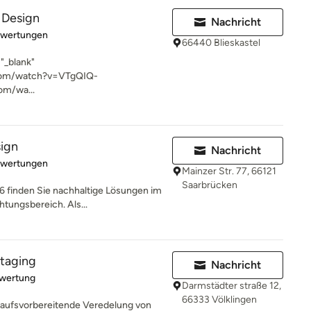
r Design
Nachricht
rtung: 5 von 5 Sternen
ewertungen
66440 Blieskastel
"_blank"
com/watch?v=VTgQIQ-
om/wa...
sign
Nachricht
rtung: 5 von 5 Sternen
ewertungen
Mainzer Str. 77, 66121
Saarbrücken
6 finden Sie nachhaltige Lösungen im
htungsbereich. Als...
staging
Nachricht
rtung: 5 von 5 Sternen
ewertung
Darmstädter straße 12,
66333 Völklingen
rkaufsvorbereitende Veredelung von