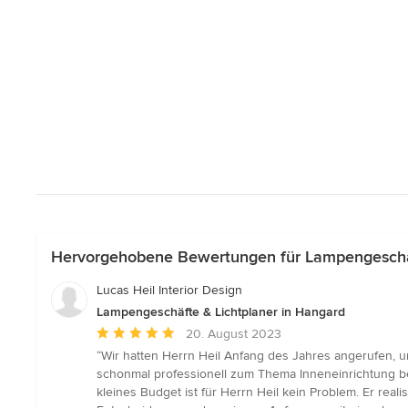
Hervorgehobene Bewertungen für Lampengeschäf
Lucas Heil Interior Design
Lampengeschäfte & Lichtplaner in Hangard
Durchschnittliche
20. August 2023
Bewertung:
“Wir hatten Herrn Heil Anfang des Jahres angerufen, u
5
schonmal professionell zum Thema Inneneinrichtung b
von
kleines Budget ist für Herrn Heil kein Problem. Er real
5