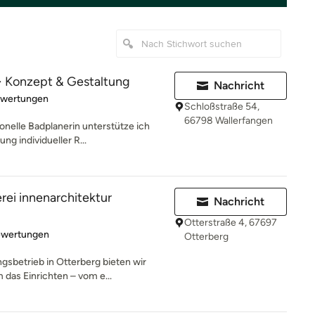
· Konzept & Gestaltung
Nachricht
rtung: 5 von 5 Sternen
ewertungen
Schloßstraße 54,
66798 Wallerfangen
ionelle Badplanerin unterstütze ich
g individueller R...
ei innenarchitektur
Nachricht
Otterstraße 4, 67697
rtung: 4.8 von 5 Sternen
ewertungen
Otterberg
sbetrieb in Otterberg bieten wir
das Einrichten – vom e...