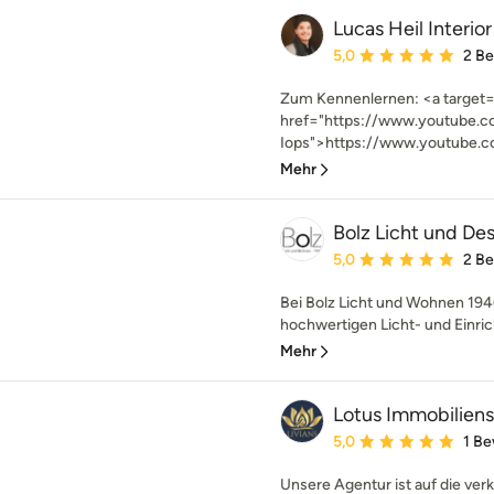
Lucas Heil Interio
Durchschnittliche Bewe
5,0
2 B
Zum Kennenlernen: <a target=
href="https://www.youtube.
Iops">https://www.youtube.c
Mehr
Bolz Licht und De
Durchschnittliche Bewe
5,0
2 B
Bei Bolz Licht und Wohnen 194
hochwertigen Licht- und Einric
Mehr
Lotus Immobilien
Durchschnittliche Bewe
5,0
1 B
Unsere Agentur ist auf die ve