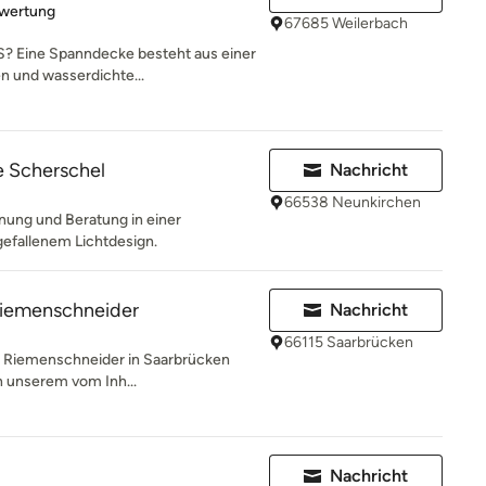
rtung: 5 von 5 Sternen
ewertung
67685 Weilerbach
Eine Spanndecke besteht aus einer
en und wasserdichte...
e Scherschel
Nachricht
66538 Neunkirchen
lanung und Beratung in einer
fallenem Lichtdesign.
Riemenschneider
Nachricht
66115 Saarbrücken
 Riemenschneider in Saarbrücken
In unserem vom Inh...
Nachricht