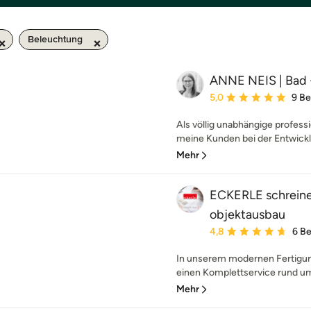
Beleuchtung
ANNE NEIS | Bad 
Durchschnittliche Bewe
5,0
9 B
Als völlig unabhängige profess
meine Kunden bei der Entwicklun
Mehr
ECKERLE schreiner
objektausbau
Durchschnittliche Bewe
4,8
6 B
In unserem modernen Fertigung
einen Komplettservice rund um 
Mehr