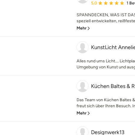
Durchschnittliche Bewe
5,0
1 B
SPANNDECKEN, WAS IST DAS? 
speziell entwickelten, reißfest
Mehr
KunstLicht Anneli
Alles rund ums Licht.... Lichtp
Umgebung von Kunst und ausge
Küchen Baltes & 
Das Team von Küchen Baltes &
freut sich über Ihren Besuch. 
Mehr
Designwerk13