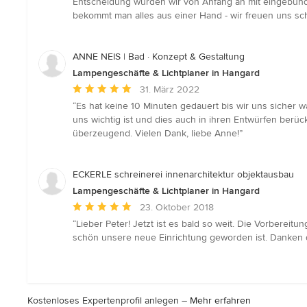
Entscheidung wurden wir von Anfang an mit eingebunde
Sternen
bekommt man alles aus einer Hand - wir freuen uns s
ANNE NEIS | Bad · Konzept & Gestaltung
Lampengeschäfte & Lichtplaner in Hangard
Durchschnittliche
31. März 2022
Bewertung:
“Es hat keine 10 Minuten gedauert bis wir uns sicher 
5
uns wichtig ist und dies auch in ihren Entwürfen berüc
von
überzeugend. Vielen Dank, liebe Anne!”
5
Sternen
ECKERLE schreinerei innenarchitektur objektausbau
Lampengeschäfte & Lichtplaner in Hangard
Durchschnittliche
23. Oktober 2018
Bewertung:
“Lieber Peter! Jetzt ist es bald so weit. Die Vorbereitun
5
schön unsere neue Einrichtung geworden ist. Danken 
von
5
Sternen
Kostenloses Expertenprofil anlegen –
Mehr erfahren