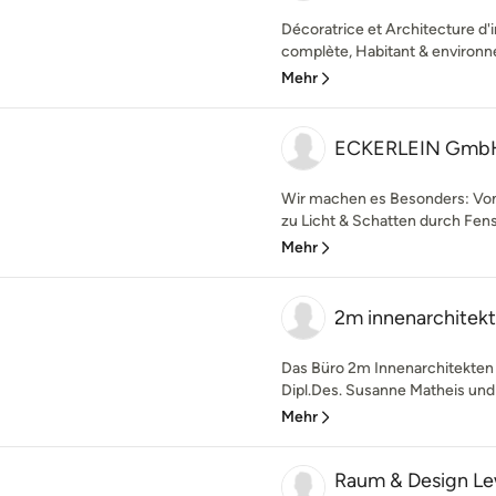
Décoratrice et Architecture d'i
complète, Habitant & environne
Mehr
ECKERLEIN Gmb
Wir machen es Besonders: Vo
zu Licht & Schatten durch Fens
Mehr
2m innenarchitek
Das Büro 2m Innenarchitekte
Dipl.Des. Susanne Matheis und D
Mehr
Raum & Design L