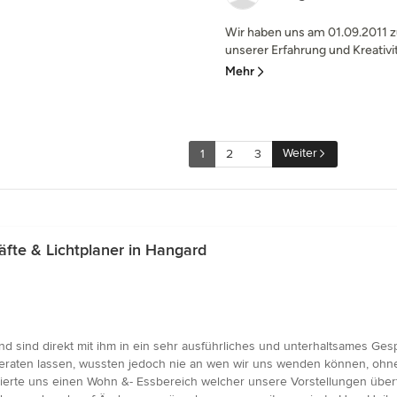
Wir haben uns am 01.09.2011 
unserer Erfahrung und Kreativitä
Mehr
Weiter
1
2
3
te & Lichtplaner in Hangard
nd sind direkt mit ihm in ein sehr ausführliches und unterhaltsames G
eraten lassen, wussten jedoch nie an wen wir uns wenden können, oh
isierte uns einen Wohn &- Essbereich welcher unsere Vorstellungen übertr