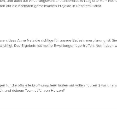
n, und auch auf Änderungswünsche unsererseits reagierte Herr Heil stet
chon auf die nächsten gemeinsamen Projekte in unserem Haus!”
waren, dass Anne Neis die richtige für unsere Badezimmerplanung ist. Si
ksichtigt. Das Ergebnis hat meine Erwartungen übertroffen. Nun haben wi
gen für die offizielle Eröffnungsfeier laufen auf vollen Touren :) Für uns 
dir und deinem Team dafür von Herzen!”