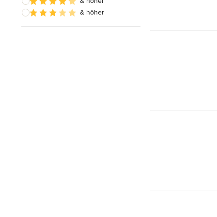
& höher
& höher