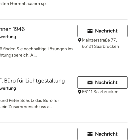
lten Herrenhäusern sp...
ohnen 1946
Nachricht
rtung: 5 von 5 Sternen
ewertung
Mainzerstraße 77,
66121 Saarbrücken
6 finden Sie nachhaltige Lösungen im
htungsbereich. Al...
, Büro für Lichtgestaltung
Nachricht
rtung: 5 von 5 Sternen
ewertung
66111 Saarbrücken
und Peter Schütz das Büro für
t, ein Zusammenschluss a...
Nachricht