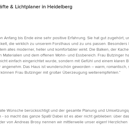
e & Lichtplaner in Heidelberg
n Anfang bis Ende eine sehr positive Erfahrung. Sie hat gut zugehört, u
kelt, die wirklich zu unserem Forsthaus und zu uns passen. Besonders b
dem alles moderner, heller und komfortabler wirkt. Die Balken, der Kach
Materialien und dem offenen Wohn- und Essbereich. Frau Butzinger hat
nicht einfach eingerichtet wurde, sondern mit Gefühl und einem klaren Bl
r angenehm. Das Haus ist wunderschön geworden – warm, romantisch, sti
 können Frau Butzinger mit großer Überzeugung weiterempfehlen.”
lle Wünsche berücksichtigt und der gesamte Planung und Umsetzungspro
 so macht das ganze Spaß! Dabei ist es aber nicht geblieben: über da
der von Andreas Brosy nennen wir mittlerweile unser eigen! Herzliche