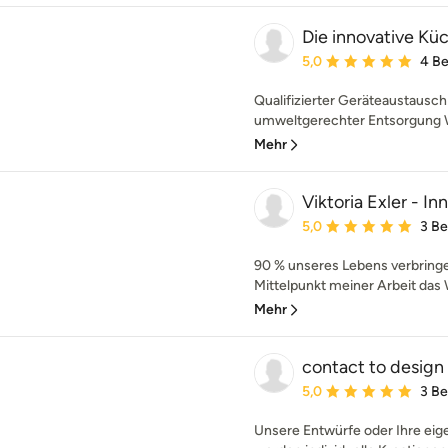
Die innovative K
Durchschnittliche Bewe
5,0
4 B
Qualifizierter Geräteaustausc
umweltgerechter Entsorgung Wir
Mehr
Viktoria Exler - In
Durchschnittliche Bewe
5,0
3 B
90 % unseres Lebens verbringe
Mittelpunkt meiner Arbeit das
Mehr
contact to desig
Durchschnittliche Bewe
5,0
3 B
Unsere Entwürfe oder Ihre eig