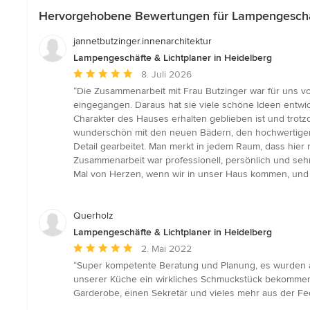
Hervorgehobene Bewertungen für Lampengeschäft
jannetbutzinger.innenarchitektur
Lampengeschäfte & Lichtplaner in Heidelberg
Durchschnittliche
8. Juli 2026
Bewertung:
“Die Zusammenarbeit mit Frau Butzinger war für uns vo
5
eingegangen. Daraus hat sie viele schöne Ideen entwic
von
Charakter des Hauses erhalten geblieben ist und trotz
5
wunderschön mit den neuen Bädern, den hochwertigen 
Sternen
Detail gearbeitet. Man merkt in jedem Raum, dass hier 
Zusammenarbeit war professionell, persönlich und seh
Mal von Herzen, wenn wir in unser Haus kommen, und
Querholz
Lampengeschäfte & Lichtplaner in Heidelberg
Durchschnittliche
2. Mai 2022
Bewertung:
“Super kompetente Beratung und Planung, es wurden a
5
unserer Küche ein wirkliches Schmuckstück bekommen -
von
Garderobe, einen Sekretär und vieles mehr aus der Fe
5