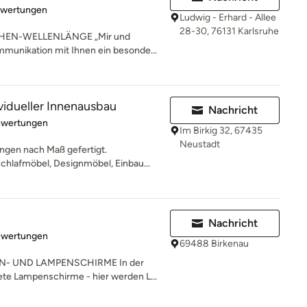
rtung: 5 von 5 Sternen
ewertungen
Ludwig - Erhard - Allee
28-30, 76131 Karlsruhe
HEN-WELLENLÄNGE „Mir und
mmunikation mit Ihnen ein besonde...
vidueller Innenausbau
Nachricht
rtung: 5 von 5 Sternen
ewertungen
Im Birkig 32, 67435
Neustadt
ngen nach Maß gefertigt.
lafmöbel, Designmöbel, Einbau...
Nachricht
rtung: 5 von 5 Sternen
ewertungen
69488 Birkenau
- UND LAMPENSCHIRME In der
ete Lampenschirme - hier werden L...