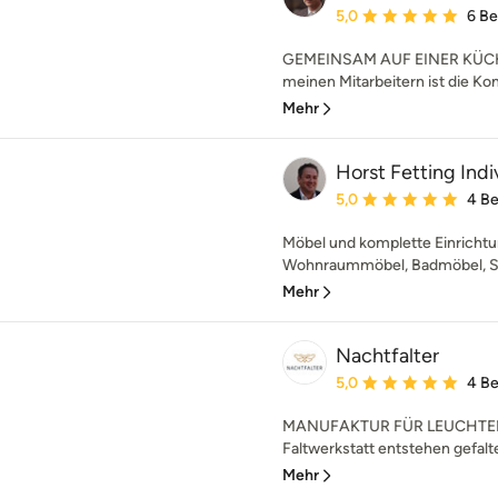
Durchschnittliche Bewe
5,0
6 B
GEMEINSAM AUF EINER KÜC
meinen Mitarbeitern ist die Ko
Mehr
Horst Fetting Indi
Durchschnittliche Bewe
5,0
4 B
Möbel und komplette Einrichtu
Wohnraummöbel, Badmöbel, Sch
Mehr
Nachtfalter
Durchschnittliche Bewe
5,0
4 B
MANUFAKTUR FÜR LEUCHTEN
Faltwerkstatt entstehen gefalt
Mehr