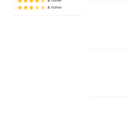
& höher
& höher