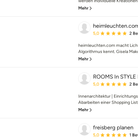
werden individuelle Kreationen 
Mehr
heimleuchten.co
Durchschnittliche Bewe
5,0
2 B
heimleuchten.com macht Licht f
Algorithmus kennt. Gisela Mako
Mehr
ROOMS In STYLE I
Durchschnittliche Bewe
5,0
2 B
Innenarchitektur | Einrichtungs
Abarbeiten einer Shopping Liste.
Mehr
freisberg planen
Durchschnittliche Bewe
5,0
1 B