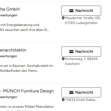
üche GmbH
Nachricht
rtung: 5 von 5 Sternen
ewertungen
Maudacher Straße 159,
67065 Ludwigshafen
h mit Energieberatung und
 tauschen auch Ihre alten El...
nenarchitektin
Nachricht
rtung: 5 von 5 Sternen
ewertungen
Eichenweg, 7, 68549
Ilvesheim
n wir in Räumen. Deshalb steht im
 Wohlbefinden des Mens...
n - MÜNCH Furniture Design
Nachricht
rtung: 5 von 5 Sternen
ewertungen
74834 Elztal-Dallau
enen; in unserer Möbel-Manufaktur