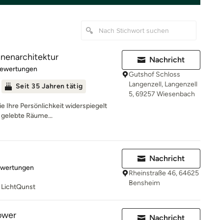
nnenarchitektur
Nachricht
rtung: 5 von 5 Sternen
Bewertungen
Gutshof Schloss
Langenzell, Langenzell
Seit 35 Jahren tätig
5, 69257 Wiesenbach
ie Ihre Persönlichkeit widerspiegelt
 gelebte Räume...
Nachricht
rtung: 5 von 5 Sternen
ewertungen
Rheinstraße 46, 64625
Bensheim
 LichtQunst
ower
Nachricht