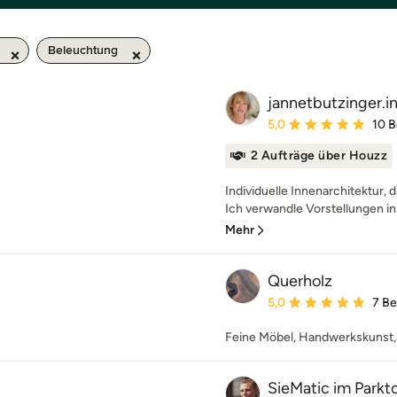
Beleuchtung
jannetbutzinger.i
Durchschnittliche Bewe
5,0
10 
2 Aufträge über Houzz
Individuelle Innenarchitektur, d
Ich verwandle Vorstellungen in
Mehr
Querholz
Durchschnittliche Bewe
5,0
7 B
Feine Möbel, Handwerkskunst,
SieMatic im Parkt