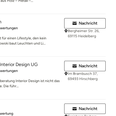
aus Holz – Metall –...
m
Nachricht
rtung: 5 von 5 Sternen
ewertungen
Bergheimer Str. 26,
69115 Heidelberg
ür einen Lifestyle, den kein
wski baut Leuchten und Li...
nterior Design UG
Nachricht
rtung: 5 von 5 Sternen
ewertungen
Im Brambusch 37,
69493 Hirschberg
beratung Interior Design ist nicht das
 Die führ...
Nachricht
rtung: 5 von 5 Sternen
ewertung