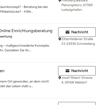
Freisberg Barbara,
Planungsbüro, 67069
s Raumkonzept? - Beratung bei der
Ludwigshafen
öbelstücke? - Hilfe...
Online Einrichtungsberatung
Nachricht
rtung: 5 von 5 Sternen
ewertung
Zittenfeldener Straße
23, 63936 Schneeberg
ung – maßgeschneiderte Konzepte,
. Gestalten Sie Ihr...
en
Nachricht
Josef-Reiert-Strasse
einem Ort geworden, an dem nicht
4, 69168 Walldorf
det das Leben statt u...