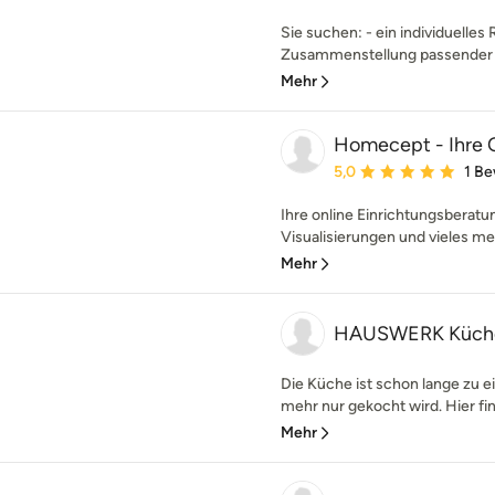
Sie suchen: - ein individuelle
Zusammenstellung passender M
Mehr
Homecept - Ihre 
Durchschnittliche Bewe
5,0
1 B
Ihre online Einrichtungsberat
Visualisierungen und vieles mehr
Mehr
HAUSWERK Küch
Die Küche ist schon lange zu 
mehr nur gekocht wird. Hier fin
Mehr