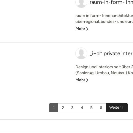
raum-in-form- Inn
raum in form- Innenarchitektur
überregional, bundes- und europ
Mehr
_i+d* private inter
Design und Interiors seit über
(Sanierug, Umbau, Neubau) Ko
Mehr
Weiter
1
2
3
4
5
6