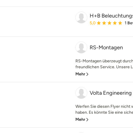
H+B Beleuchtun
Durchschnittliche Bewe
5,0
1 B
RS-Montagen
RS-Montagen überzeugt durch 
freundlichen Service. Unsere L
Mehr
Volta Engineering
Werfen Sie diesen Flyer nicht 
haben. Es könnte Sie eine sicher
Mehr