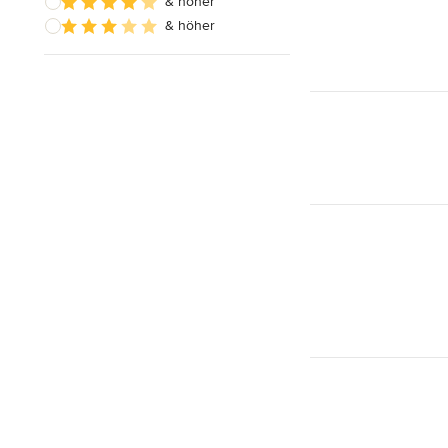
& höher
& höher