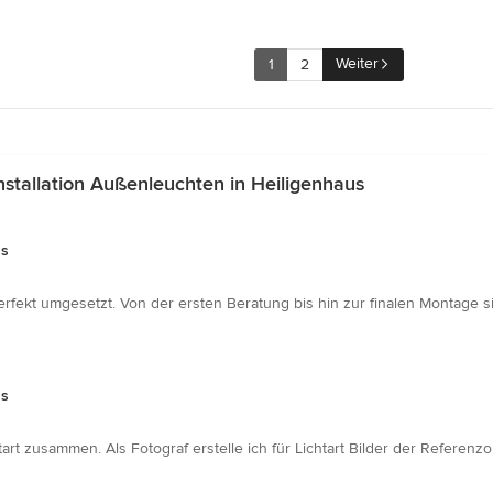
Weiter
1
2
stallation Außenleuchten in Heiligenhaus
us
fekt umgesetzt. Von der ersten Beratung bis hin zur finalen Montage si
us
htart zusammen. Als Fotograf erstelle ich für Lichtart Bilder der Referen