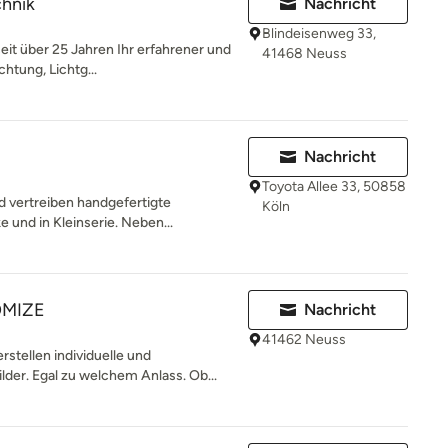
chnik
Nachricht
Blindeisenweg 33,
eit über 25 Jahren Ihr erfahrener und
41468 Neuss
htung, Lichtg...
Nachricht
Toyota Allee 33, 50858
d vertreiben handgefertigte
Köln
 und in Kleinserie. Neben...
OMIZE
Nachricht
41462 Neuss
tellen individuelle und
der. Egal zu welchem Anlass. Ob...