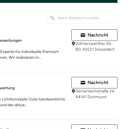
Nachricht
rtung: 5 von 5 Sternen
Bewertungen
Volmerswerther Str.
80, 40221 Düsseldorf
xperte für individuelle Premium
. Wir realisieren in...
Nachricht
rtung: 5 von 5 Sternen
ewertung
Semerteichstraße 24,
44141 Dortmund
tive Lichtkonzepte Gute handwerkliche
und der aktue...