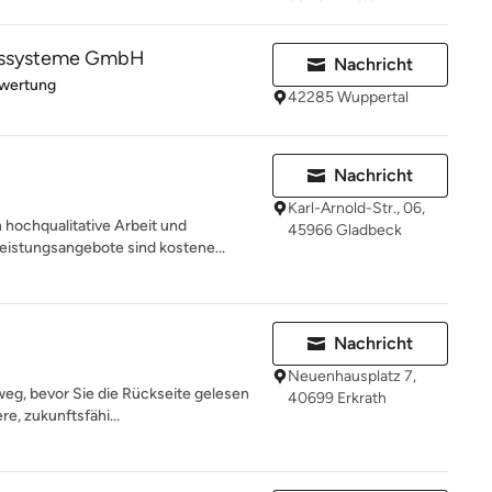
gssysteme GmbH
Nachricht
rtung: 5 von 5 Sternen
ewertung
42285 Wuppertal
Nachricht
Karl-Arnold-Str., 06,
hochqualitative Arbeit und
45966 Gladbeck
eistungsangebote sind kostene...
Nachricht
Neuenhausplatz 7,
weg, bevor Sie die Rückseite gelesen
40699 Erkrath
e, zukunftsfähi...