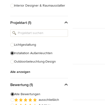
Interior Designer & Raumausstatter
Küchenplanung
Projektart (1)
Landschaftsarchitekten
Armaturen & Sanitärbedarf
Beleuchtung
Lichtgestaltung
Einbauschränke
Installation Außenleuchten
Alle anzeigen
Outdoorbeleuchtung-Design
Alle anzeigen
Bewertung (1)
Alle Bewertungen
ausschließlich