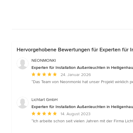
Hervorgehobene Bewertungen für Experten für In
NEONMONKI
Experten für Installation Außenleuchten in Heiligenha
Durchschnittliche
24. Januar 2026
Bewertung:
“Das Team von Neonmonki hat unser Projekt wirklich per
5
von
5
Lichtart GmbH
Sternen
Experten für Installation Außenleuchten in Heiligenha
Durchschnittliche
14. August 2023
Bewertung:
“Ich arbeite schon seit vielen Jahren mit der Firma Lic
5
von