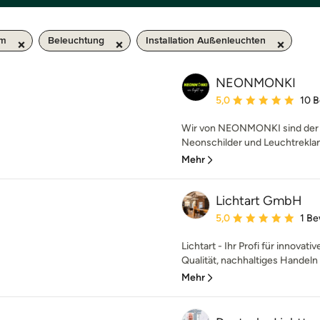
km
Beleuchtung
Installation Außenleuchten
NEONMONKI
Durchschnittliche Bewe
5,0
10 
Wir von NEONMONKI sind der E
Neonschilder und Leuchtreklamen
Mehr
Lichtart GmbH
Durchschnittliche Bewe
5,0
1 B
Lichtart - Ihr Profi für innova
Qualität, nachhaltiges Handeln 
Mehr