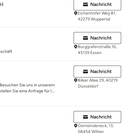
bH
Nachricht
Eichenhofer Weg 81,
42279 Wuppertal
Nachricht
Burggrafenstraße.16,
eschäft
45139 Essen
Nachricht
Bilker Allee 29, 40219
Besuchen Sie uns in unserem
Düsseldorf
llen Sie eine Anfrage für I...
k
Nachricht
Gemeindeneck, 13,
58454 Witten