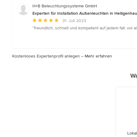
5
H+B Beleuchtungssysteme GmbH
Sternen
Experten für Installation Außenleuchten in Heiligenha
Durchschnittliche
31. Juli 2023
Bewertung:
“freundlich, schnell und kompetent auf jedem fall. vol
5
von
5
Sternen
Kostenloses Expertenprofil anlegen –
Mehr erfahren
Wa
Lokal