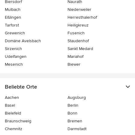
Biersdorf
Naurath
Mulbach
Niederweiler
Eßlingen
Herresthalerhof
Tarforst
Heiligkreuz
Grewenich
Fusenich
Domäne Avelsbach
Staudenhof
Sirzenich
Sankt Medard
Udelfangen
Mariahof
Mesenich
Biewer
Beliebte Orte
Aachen
Augsburg
Basel
Berlin
Bielefeld
Bonn
Braunschweig
Bremen
Chemnitz
Darmstadt