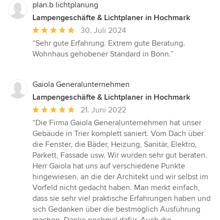
plan.b lichtplanung
Lampengeschäfte & Lichtplaner in Hochmark
Durchschnittliche
30. Juli 2024
Bewertung:
“Sehr gute Erfahrung. Extrem gute Beratung.
5
Wohnhaus gehobener Standard in Bonn.”
von
5
Sternen
Gaiola Generalunternehmen
Lampengeschäfte & Lichtplaner in Hochmark
Durchschnittliche
21. Juni 2022
Bewertung:
“Die Firma Gaiola Generalunternehmen hat unser
5
Gebäude in Trier komplett saniert. Vom Dach über
von
die Fenster, die Bäder, Heizung, Sanitär, Elektro,
5
Parkett, Fassade usw. Wir wurden sehr gut beraten.
Sternen
Herr Gaiola hat uns auf verschiedene Punkte
hingewiesen, an die der Architekt und wir selbst im
Vorfeld nicht gedacht haben. Man merkt einfach,
dass sie sehr viel praktische Erfahrungen haben und
sich Gedanken über die bestmöglich Ausführung