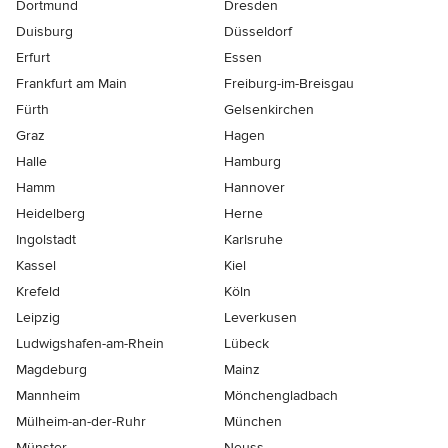
Dortmund
Dresden
Duisburg
Düsseldorf
Erfurt
Essen
Frankfurt am Main
Freiburg-im-Breisgau
Fürth
Gelsenkirchen
Graz
Hagen
Halle
Hamburg
Hamm
Hannover
Heidelberg
Herne
Ingolstadt
Karlsruhe
Kassel
Kiel
Krefeld
Köln
Leipzig
Leverkusen
Ludwigshafen-am-Rhein
Lübeck
Magdeburg
Mainz
Mannheim
Mönchen­gladbach
Mülheim-an-der-Ruhr
München
Münster
Neuss