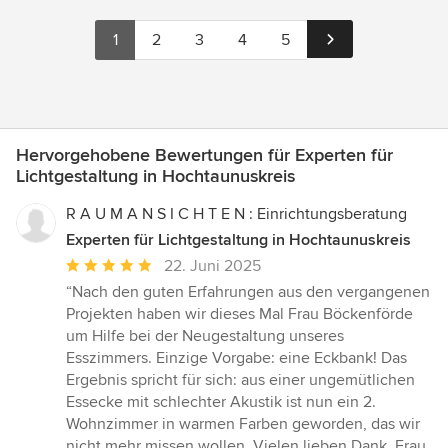
1
2
3
4
5
Hervorgehobene Bewertungen für Experten für
Lichtgestaltung in Hochtaunuskreis
R A U M A N S I C H T E N : Einrichtungsberatung
Experten für Lichtgestaltung in Hochtaunuskreis
Durchschnittliche
22. Juni 2025
Bewertung:
“Nach den guten Erfahrungen aus den vergangenen
5
Projekten haben wir dieses Mal Frau Böckenförde
von
um Hilfe bei der Neugestaltung unseres
5
Esszimmers. Einzige Vorgabe: eine Eckbank! Das
Sternen
Ergebnis spricht für sich: aus einer ungemütlichen
Essecke mit schlechter Akustik ist nun ein 2.
Wohnzimmer in warmen Farben geworden, das wir
nicht mehr missen wollen. Vielen lieben Dank, Frau