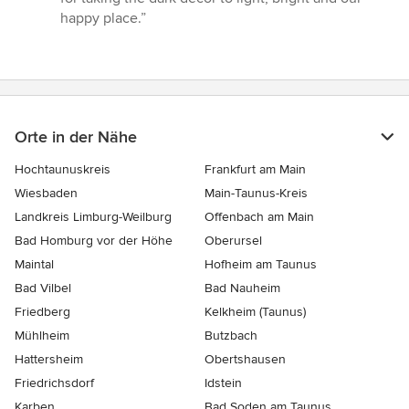
happy place.”
Orte in der Nähe
Hochtaunuskreis
Frankfurt am Main
Wiesbaden
Main-Taunus-Kreis
Landkreis Limburg-Weilburg
Offenbach am Main
Bad Homburg vor der Höhe
Oberursel
Maintal
Hofheim am Taunus
Bad Vilbel
Bad Nauheim
Friedberg
Kelkheim (Taunus)
Mühlheim
Butzbach
Hattersheim
Obertshausen
Friedrichsdorf
Idstein
Karben
Bad Soden am Taunus