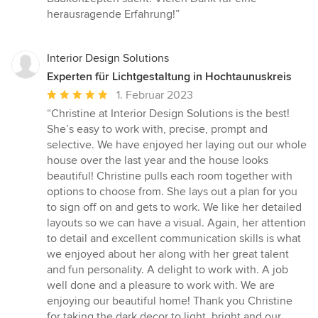
herausragende Erfahrung!”
Interior Design Solutions
Experten für Lichtgestaltung in Hochtaunuskreis
Durchschnittliche
1. Februar 2023
Bewertung:
“Christine at Interior Design Solutions is the best!
5
She’s easy to work with, precise, prompt and
von
selective. We have enjoyed her laying out our whole
5
house over the last year and the house looks
Sternen
beautiful! Christine pulls each room together with
options to choose from. She lays out a plan for you
to sign off on and gets to work. We like her detailed
layouts so we can have a visual. Again, her attention
to detail and excellent communication skills is what
we enjoyed about her along with her great talent
and fun personality. A delight to work with. A job
well done and a pleasure to work with. We are
enjoying our beautiful home! Thank you Christine
for taking the dark decor to light, bright and our