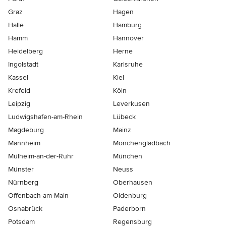
Graz
Hagen
Halle
Hamburg
Hamm
Hannover
Heidelberg
Herne
Ingolstadt
Karlsruhe
Kassel
Kiel
Krefeld
Köln
Leipzig
Leverkusen
Ludwigshafen-am-Rhein
Lübeck
Magdeburg
Mainz
Mannheim
Mönchen­gladbach
Mülheim-an-der-Ruhr
München
Münster
Neuss
Nürnberg
Oberhausen
Offenbach-am-Main
Oldenburg
Osnabrück
Paderborn
Potsdam
Regensburg