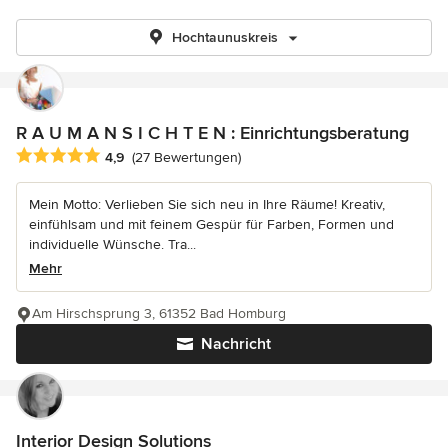
Hochtaunuskreis
R A U M A N S I C H T E N : Einrichtungsberatung
Durchschnittliche Bewertung: 4.9 von 5 Sternen
4,9
(27 Bewertungen)
Mein Motto: Verlieben Sie sich neu in Ihre Räume! Kreativ,
einfühlsam und mit feinem Gespür für Farben, Formen und
individuelle Wünsche. Tra...
Mehr
Am Hirschsprung 3, 61352 Bad Homburg
Nachricht
Interior Design Solutions