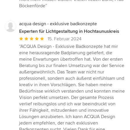
Böckenförde”
acqua design - exklusive badkonzepte
Experten für Lichtgestaltung in Hochtaunuskreis
Durchschnittliche
15. Februar 2024
Bewertung:
“ACQUA Design - Exklusive Badkonzepte hat mir
5
eine herausragende Badplanung geliefert, die
von
meine Erwartungen übertroffen hat. Von der ersten
5
Beratung bis zur finalen Umsetzung war der Service
Sternen
außergewöhnlich. Das Team war nicht nur
professionell, sondern auch äußerst einfühlsam und
kreativ in ihren Vorschlägen. Sie haben meine
Bedürfnisse wirklich verstanden und konnten meine
Vision perfekt umsetzen. Der gesamte Prozess
verlief reibungslos und ich war beeindruckt von
ihrer Fähigkeit, mitzudenken und innovative
Lösungen anzubieten. Ich kann ACQUA Design
jedem empfehlen, der nach exklusiven
Badkonzepten sucht. Vielen Dank für eine