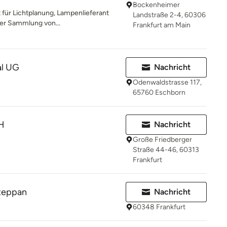
Bockenheimer
t für Lichtplanung, Lampenlieferant
Landstraße 2-4, 60306
iner Sammlung von...
Frankfurt am Main
al UG
Nachricht
Odenwaldstrasse 117,
65760 Eschborn
H
Nachricht
Große Friedberger
Straße 44-46, 60313
Frankfurt
teppan
Nachricht
60348 Frankfurt