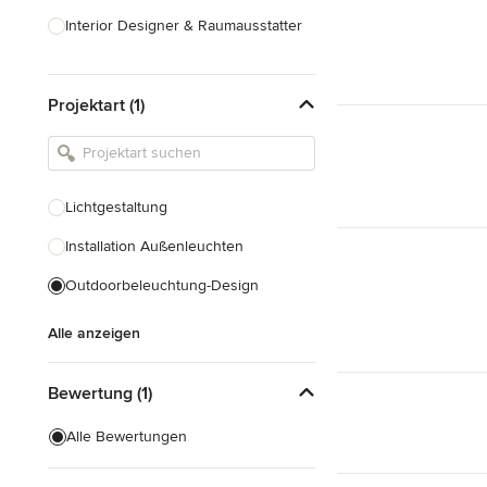
Interior Designer & Raumausstatter
Küchenplanung
Projektart (1)
Landschaftsarchitekten
Armaturen & Sanitärbedarf
Beleuchtung
Lichtgestaltung
Einbauschränke
Installation Außenleuchten
Alle anzeigen
Outdoorbeleuchtung-Design
Alle anzeigen
Bewertung (1)
Alle Bewertungen