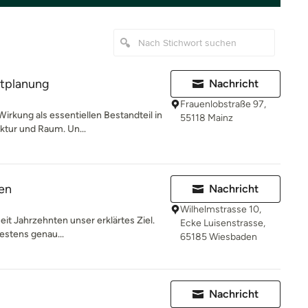
tplanung
Nachricht
Frauenlobstraße 97,
irkung als essentiellen Bestandteil in
55118 Mainz
tur und Raum. Un...
en
Nachricht
Wilhelmstrasse 10,
seit Jahrzehnten unser erklärtes Ziel.
Ecke Luisenstrasse,
estens genau...
65185 Wiesbaden
Nachricht