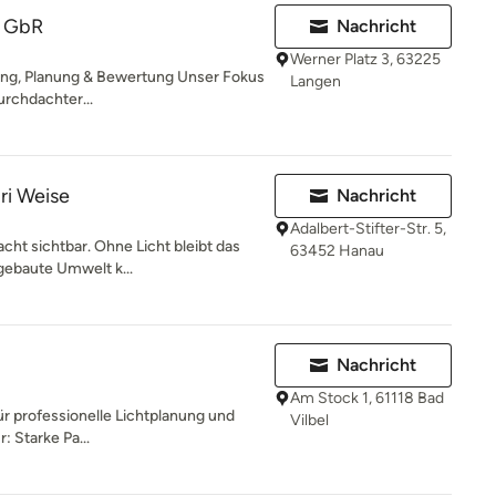
n GbR
Nachricht
Werner Platz 3, 63225
tung, Planung & Bewertung Unser Fokus
Langen
urchdachter...
iri Weise
Nachricht
Adalbert-Stifter-Str. 5,
macht sichtbar. Ohne Licht bleibt das
63452 Hanau
ebaute Umwelt k...
H
Nachricht
Am Stock 1, 61118 Bad
r professionelle Lichtplanung und
Vilbel
: Starke Pa...