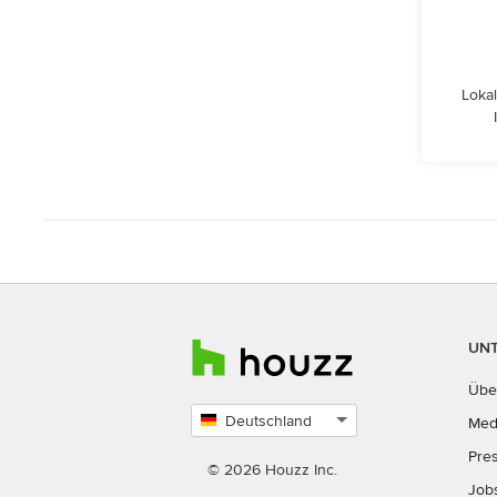
Lokal
UN
Übe
Deutschland
Med
Land
Pre
auswählen
© 2026 Houzz Inc.
Job