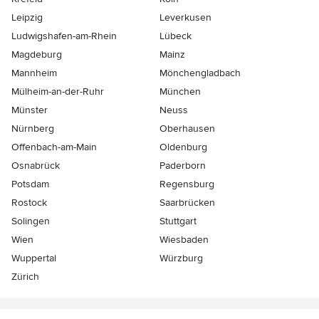
Leipzig
Leverkusen
Ludwigshafen-am-Rhein
Lübeck
Magdeburg
Mainz
Mannheim
Mönchen­gladbach
Mülheim-an-der-Ruhr
München
Münster
Neuss
Nürnberg
Oberhausen
Offenbach-am-Main
Oldenburg
Osnabrück
Paderborn
Potsdam
Regensburg
Rostock
Saarbrücken
Solingen
Stuttgart
Wien
Wiesbaden
Wuppertal
Würzburg
Zürich