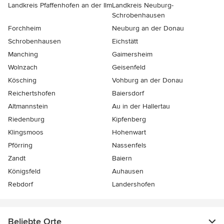
Landkreis Pfaffenhofen an der Ilm
Landkreis Neuburg-
Schrobenhausen
Forchheim
Neuburg an der Donau
Schrobenhausen
Eichstätt
Manching
Gaimersheim
Wolnzach
Geisenfeld
Kösching
Vohburg an der Donau
Reichertshofen
Baiersdorf
Altmannstein
Au in der Hallertau
Riedenburg
Kipfenberg
Klingsmoos
Hohenwart
Pförring
Nassenfels
Zandt
Baiern
Königsfeld
Auhausen
Rebdorf
Landershofen
Beliebte Orte