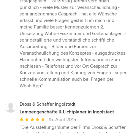
Erstgespräch: - kurzfristig Termin vereinbart -
pünktlich - viele Muster zur Veranschaulichung -
sehr angenehmes Gespräch - hat alle Wünsche
erfasst und viele Fragen gestellt um mich und
meine Familie besser kennenzulernen 2.
Umsetzung Wohn-/Esszimmer und Gartenanlagen: -
sehr detaillierte und verständliche schriftliche
Ausarbeitung - Bilder und Farben zur
Veranschaulichung des Konzeptes - ausgedrucktes
Handout mit den wichtigsten Informationen zum
nachlesen - Telefonat und vor Ort Gespräch zur
Konzeptvorstellung und Klärung von Fragen - super
schnelle Kommunikation auch bei Fragen per
WhatsApp”
Dross & Schaffer Ingolstadt
Lampengeschäfte & Lichtplaner in Ingolstadt
Durchschnittliche
15. April 2015
Bewertung:
“Die Ausstellungsräume der Firma Dross & Schaffer
5