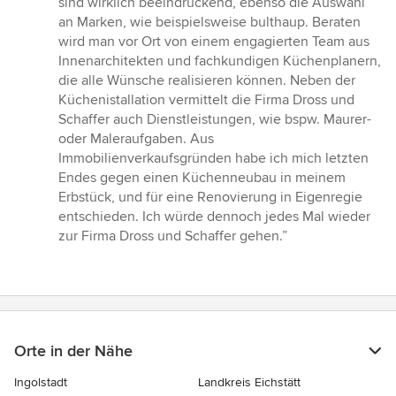
sind wirklich beeindruckend, ebenso die Auswahl
von
an Marken, wie beispielsweise bulthaup. Beraten
5
wird man vor Ort von einem engagierten Team aus
Sternen
Innenarchitekten und fachkundigen Küchenplanern,
die alle Wünsche realisieren können. Neben der
Küchenistallation vermittelt die Firma Dross und
Schaffer auch Dienstleistungen, wie bspw. Maurer-
oder Maleraufgaben. Aus
Immobilienverkaufsgründen habe ich mich letzten
Endes gegen einen Küchenneubau in meinem
Erbstück, und für eine Renovierung in Eigenregie
entschieden. Ich würde dennoch jedes Mal wieder
zur Firma Dross und Schaffer gehen.”
Orte in der Nähe
Ingolstadt
Landkreis Eichstätt