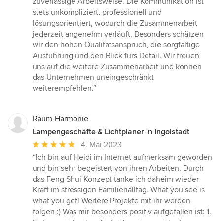
zuverlässige Arbeitsweise. Die Kommunikation ist
stets unkompliziert, professionell und
lösungsorientiert, wodurch die Zusammenarbeit
jederzeit angenehm verläuft. Besonders schätzen
wir den hohen Qualitätsanspruch, die sorgfältige
Ausführung und den Blick fürs Detail. Wir freuen
uns auf die weitere Zusammenarbeit und können
das Unternehmen uneingeschränkt
weiterempfehlen.”
Raum-Harmonie
Lampengeschäfte & Lichtplaner in Ingolstadt
Durchschnittliche
4. Mai 2023
Bewertung:
“Ich bin auf Heidi im Internet aufmerksam geworden
5
und bin sehr begeistert von ihren Arbeiten. Durch
von
das Feng Shui Konzept tanke ich daheim wieder
5
Kraft im stressigen Familienalltag. What you see is
Sternen
what you get! Weitere Projekte mit ihr werden
folgen :) Was mir besonders positiv aufgefallen ist: 1.