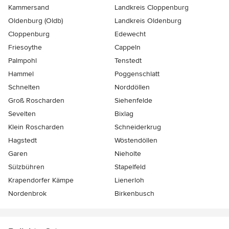
Kammersand
Landkreis Cloppenburg
Oldenburg (Oldb)
Landkreis Oldenburg
Cloppenburg
Edewecht
Friesoythe
Cappeln
Palmpohl
Tenstedt
Hammel
Poggenschlatt
Schnelten
Norddöllen
Groß Roscharden
Siehenfelde
Sevelten
Bixlag
Klein Roscharden
Schneiderkrug
Hagstedt
Wöstendöllen
Garen
Nieholte
Sülzbühren
Stapelfeld
Krapendorfer Kämpe
Lienerloh
Nordenbrok
Birkenbusch