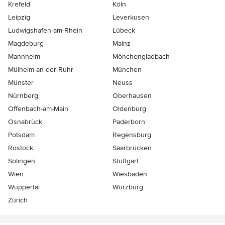
Krefeld
Köln
Leipzig
Leverkusen
Ludwigshafen-am-Rhein
Lübeck
Magdeburg
Mainz
Mannheim
Mönchen­gladbach
Mülheim-an-der-Ruhr
München
Münster
Neuss
Nürnberg
Oberhausen
Offenbach-am-Main
Oldenburg
Osnabrück
Paderborn
Potsdam
Regensburg
Rostock
Saarbrücken
Solingen
Stuttgart
Wien
Wiesbaden
Wuppertal
Würzburg
Zürich