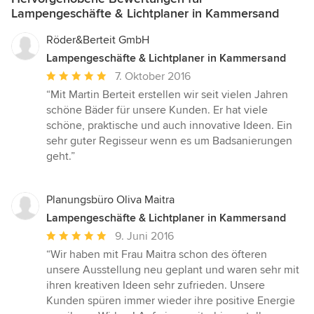
Lampengeschäfte & Lichtplaner in Kammersand
Röder&Berteit GmbH
Lampengeschäfte & Lichtplaner in Kammersand
Durchschnittliche
7. Oktober 2016
Bewertung:
“Mit Martin Berteit erstellen wir seit vielen Jahren
5
schöne Bäder für unsere Kunden. Er hat viele
von
schöne, praktische und auch innovative Ideen. Ein
5
sehr guter Regisseur wenn es um Badsanierungen
Sternen
geht.”
Planungsbüro Oliva Maitra
Lampengeschäfte & Lichtplaner in Kammersand
Durchschnittliche
9. Juni 2016
Bewertung:
“Wir haben mit Frau Maitra schon des öfteren
5
unsere Ausstellung neu geplant und waren sehr mit
von
ihren kreativen Ideen sehr zufrieden. Unsere
5
Kunden spüren immer wieder ihre positive Energie
Sternen