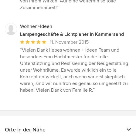
von ihrem Wirken! Auf eine weiterhin so tolle
Zusammenarbeit!”
Wohnen+Ideen
Lampengeschäfte & Lichtplaner in Kammersand
Durchschnittliche
11. November 2015
Bewertung:
“Vielen Dank liebes wohnen + ideen Team und
5
besonders Frau Hachtmeister für die tolle
von
Unterstützung und Realisierung der Neugestaltung
5
unser Wohnräume. Es wurde wirklich ein tolle
Sternen
Konzept entwickelt, auch wenn wir erst skeptisch
waren, sind wir nun froh es genau so umgesetzt zu
haben. Vielen Dank von Familie R.”
Orte in der Nähe