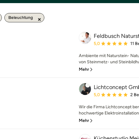
Beleuchtung
Feldbusch Naturs
Durchschnittliche Bewe
5,0
11 
Ambiente mit Naturstein- Natur
von Steinmetz- und Steinbildh
Mehr
Lichtconcept G
Durchschnittliche Bewe
5,0
2 B
Wir die Firma Lichtconcept ber
hochwertige Elektroinstallatio
Mehr
Küchenstudio Mei