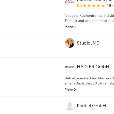
Durchschnittliche Bewe
5,0
1 B
Neueste Küchentrends, indivi
Technik und eine hoher ästheti
Mehr
StudioJMD
HADLER GmbH
Betriebsgeräte, Leuchten und L
einem Dach. Seit 30 Jahren st
Mehr
Knebel GmbH