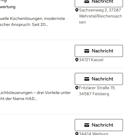
Nachricht
rtung: 5 von 5 Sternen
ewertung
Sachsenweg 2, 37287
Wehretal/Reichensach
duelle Küchenlösungen, modernste
sen
scher Anspruch: Seit 20...
Nachricht
34121 Kassel
Nachricht
Fritzlarer Straße 19,
ichtsteuerungen – drei Vorteile unter
34587 Felsberg
eht der Name HAD...
Nachricht
34414 Warburg