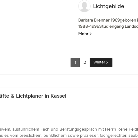
Lichtgebilde
Barbara Brenner 1969geboren i
1988-1996Studiengang Landscha
Mehr
Weiter
1
2
e & Lichtplaner in Kassel
vem, ausführlichem Fach und Beratungsgespräch mit Herrn Rene Feldb
as es vom preislichem, pünktlichem sowie präzieser, fachgerechter, sau