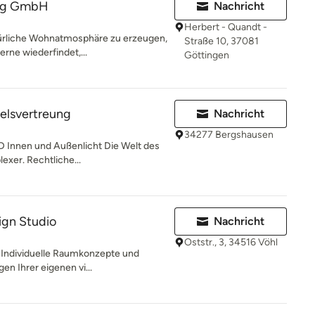
ing GmbH
Nachricht
Herbert - Quandt -
atürliche Wohnatmosphäre zu erzeugen,
Straße 10, 37081
rne wiederfindet,...
Göttingen
elsvertreung
Nachricht
34277 Bergshausen
ED Innen und Außenlicht Die Welt des
xer. Rechtliche...
ign Studio
Nachricht
Oststr., 3, 34516 Vöhl
 - Individuelle Raumkonzepte und
en Ihrer eigenen vi...