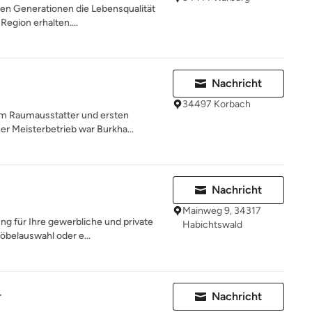
den Generationen die Lebensqualität
egion erhalten....
Nachricht
34497 Korbach
um Raumausstatter und ersten
r Meisterbetrieb war Burkha...
l
Nachricht
Mainweg 9, 34317
ung für Ihre gewerbliche und private
Habichtswald
öbelauswahl oder e...
r
Nachricht