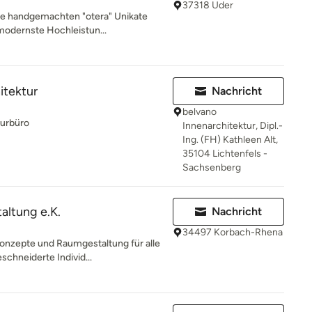
37318 Uder
re handgemachten "otera" Unikate
modernste Hochleistun...
itektur
Nachricht
belvano
turbüro
Innenarchitektur, Dipl.-
Ing. (FH) Kathleen Alt,
35104 Lichtenfels -
Sachsenberg
altung e.K.
Nachricht
34497 Korbach-Rhena
konzepte und Raumgestaltung für alle
chneiderte Individ...