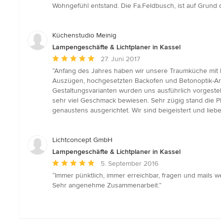
von
Wohngefühl entstand. Die Fa.Feldbusch, ist auf Grund
5
Sternen
Küchenstudio Meinig
Lampengeschäfte & Lichtplaner in Kassel
Durchschnittliche
27. Juni 2017
Bewertung:
“Anfang des Jahres haben wir unsere Traumküche mit Küc
5
Auszügen, hochgesetzten Backofen und Betonoptik-Arbei
von
Gestaltungsvarianten wurden uns ausführlich vorgestel
5
sehr viel Geschmack bewiesen. Sehr zügig stand die Pl
Sternen
genaustens ausgerichtet. Wir sind beigeistert und lie
Lichtconcept GmbH
Lampengeschäfte & Lichtplaner in Kassel
Durchschnittliche
5. September 2016
Bewertung:
“Immer pünktlich, immer erreichbar, fragen und mails 
5
Sehr angenehme Zusammenarbeit.”
von
5
Sternen