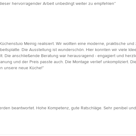
 dieser hervorragender Arbeit unbedingt weiter zu empfehlen”
henstuio Meinig realisiert. Wir wollten eine moderne, praktische und ze
tsplatte. Die Ausstellung ist wunderschön. Hier konnten wir viele Ide
lt. Die anschließende Beratung war herausragend - engagiert und herzli
anung und der Preis passte auch. Die Montage verlief unkompliziert. Di
ben unsere neue Küche!”
werden beantwortet. Hohe Kompetenz, gute Ratschläge. Sehr penibel und 