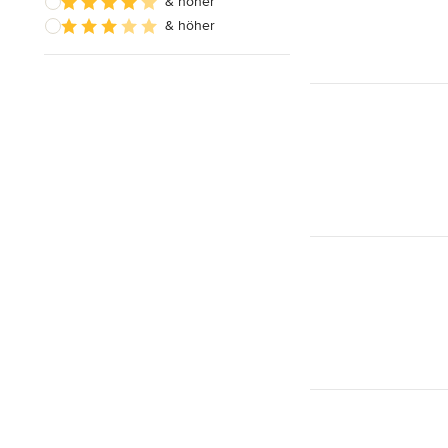
& höher
& höher