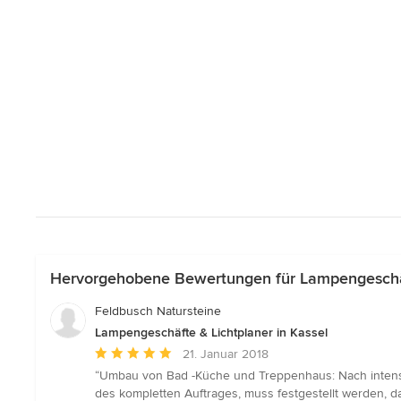
Hervorgehobene Bewertungen für Lampengeschäft
Feldbusch Natursteine
Lampengeschäfte & Lichtplaner in Kassel
Durchschnittliche
21. Januar 2018
Bewertung:
“Umbau von Bad -Küche und Treppenhaus: Nach intensi
5
des kompletten Auftrages, muss festgestellt werden, d