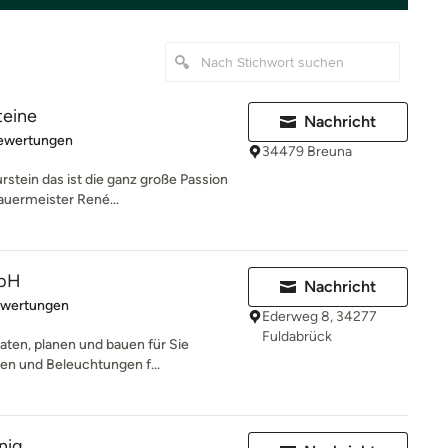
teine
Nachricht
rtung: 5 von 5 Sternen
Bewertungen
34479 Breuna
stein das ist die ganz große Passion
auermeister René...
mbH
Nachricht
rtung: 5 von 5 Sternen
ewertungen
Ederweg 8, 34277
Fuldabrück
aten, planen und bauen für Sie
nen und Beleuchtungen f...
nig