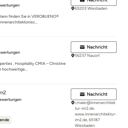
rtung: 5 von 5 Sternen
ewertungen
65203 Wiesbaden
? Dann finden Sie in VEROBUENO®
innenarchitektonisc...
Nachricht
rtung: 5 von 5 Sternen
ewertungen
56237 Nauort
erties . Hospitality CMIA – Christine
r hochwertige...
im2
Nachricht
rtung: 4.9 von 5 Sternen
Bewertungen
i.maier@innenarchitek
tur-im2.de,
www.innenarchitektur-
ende
im2.de, 65187
Wiesbaden