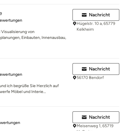
e
Nachricht
rtung: 4.9 von 5 Sternen
Bewertungen
Hügelstr. 10 a, 65779
Kelkheim
Visualisierung von
lanungen, Einbauten, Innenausbau,
Nachricht
rtung: 4.8 von 5 Sternen
Bewertungen
56170 Bendorf
nd ich begrüße Sie Herzlich auf
erfe Möbel und Interie...
Nachricht
rtung: 5 von 5 Sternen
ewertungen
Meisenweg 1, 65719