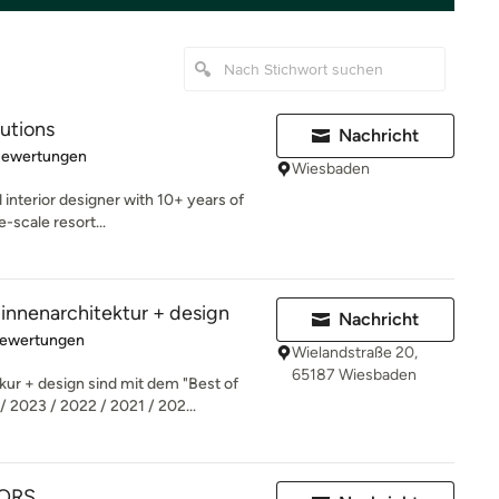
lutions
Nachricht
rtung: 4.8 von 5 Sternen
Bewertungen
Wiesbaden
interior designer with 10+ years of
e-scale resort...
nenarchitektur + design
Nachricht
rtung: 5 von 5 Sternen
Bewertungen
Wielandstraße 20,
65187 Wiesbaden
r + design sind mit dem "Best of
2023 / 2022 / 2021 / 202...
IORS