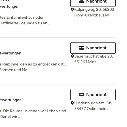
Nachricht
rtung: 5 von 5 Sternen
ewertungen
Kolpingweg 20, 56203
Höhr-Grenzhausen
ates Einfamilienhaus oder
raffinierte Lösungen zu en...
Nachricht
rtung: 5 von 5 Sternen
Bewertungen
Sauerbruchstraße 23,
55126 Mainz
Reiz inne, den es zu entdecken gilt...
Formen und Ma...
Nachricht
rtung: 5 von 5 Sternen
Bewertungen
Hindenburgplatz 10b,
55437 Ockenheim
t. Die Räume, in denen wir Leben sind
Damit wir...