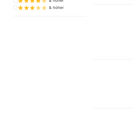
& höher
& höher