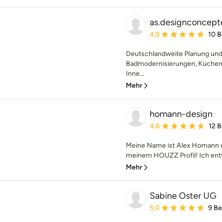
as.designconcept
Durchschnittliche Bewe
4,9
10 
Deutschlandweite Planung und 
Badmodernisierungen, Küchenp
Inne...
Mehr
homann-design
Durchschnittliche Bewe
4,8
12 
Meine Name ist Alex Homann u
meinem HOUZZ Profil! Ich entw
Mehr
Sabine Oster UG
Durchschnittliche Bewe
5,0
9 B