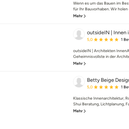
Wenn es um das Bauen im Bestan
für Ihr Bauvorhaben. Wir holen d
Mehr
outsideIN | Innen 
Durchschnittliche Bewe
5,0
1 B
outsideIN | Architekten Innen
Geheimnisvollste in der Archite
Mehr
Betty Beige Desig
Durchschnittliche Bewe
5,0
1 B
Klassische Innenarchitektur, 
Shui Beratung, Lichtplanung, Fa
Mehr