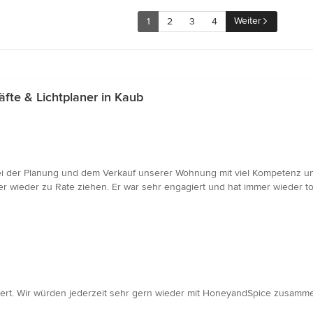
Weiter
1
2
3
4
te & Lichtplaner in Kaub
bei der Planung und dem Verkauf unserer Wohnung mit viel Kompetenz un
r wieder zu Rate ziehen. Er war sehr engagiert und hat immer wieder t
tiert. Wir würden jederzeit sehr gern wieder mit HoneyandSpice zusamme