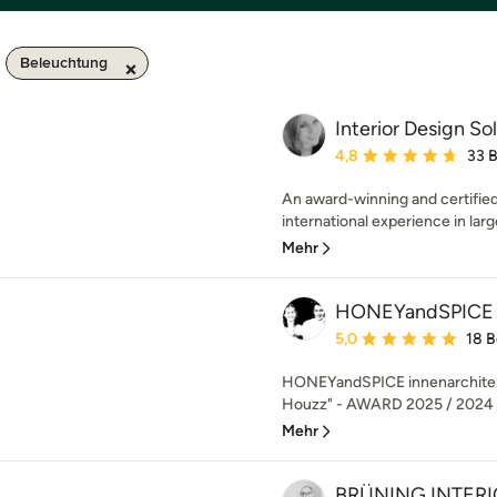
Beleuchtung
Interior Design So
Durchschnittliche Bewe
4,8
33 
An award-winning and certified 
international experience in larg
Mehr
HONEYandSPICE in
Durchschnittliche Bewe
5,0
18 
HONEYandSPICE innenarchiteku
Houzz" - AWARD 2025 / 2024 / 
Mehr
BRÜNING INTER