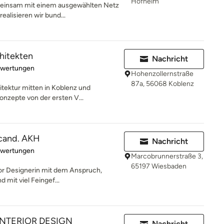
Hofheim
meinsam mit einem ausgewählten Netz
alisieren wir bund...
hitekten
Nachricht
rtung: 5 von 5 Sternen
ewertungen
Hohenzollernstraße
87a, 56068 Koblenz
itektur mitten in Koblenz und
nzepte von der ersten V...
 cand. AKH
Nachricht
rtung: 5 von 5 Sternen
ewertungen
Marcobrunnerstraße 3,
65197 Wiesbaden
rior Designerin mit dem Anspruch,
d mit viel Feingef...
NTERIOR DESIGN
Nachricht