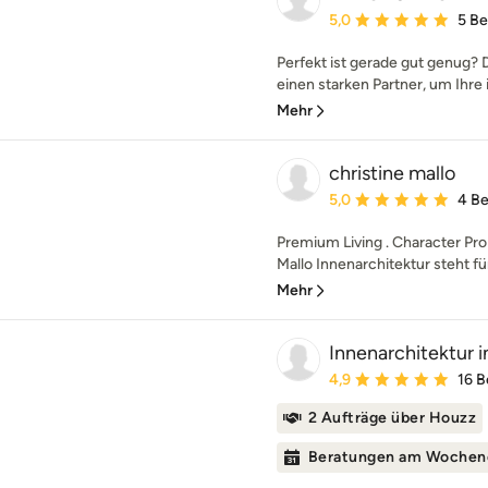
Durchschnittliche Bewe
5,0
5 B
Perfekt ist gerade gut genug
einen starken Partner, um Ihre 
Mehr
christine mallo
Durchschnittliche Bewe
5,0
4 B
Premium Living . Character Prop
Mallo Innenarchitektur steht fü
Mehr
Innenarchitektur 
Durchschnittliche Bewe
4,9
16 
2 Aufträge über Houzz
Beratungen am Wochen