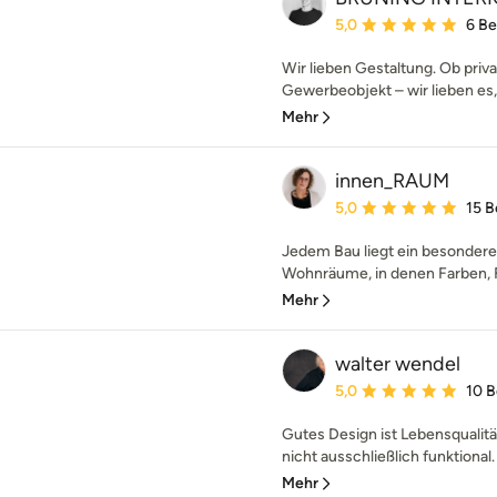
Durchschnittliche Bewe
5,0
6 B
Wir lieben Gestaltung. Ob priv
Gewerbeobjekt – wir lieben es, 
Mehr
innen_RAUM
Durchschnittliche Bewe
5,0
15 
Jedem Bau liegt ein besonderer 
Wohnräume, in denen Farben, 
Mehr
walter wendel
Durchschnittliche Bewe
5,0
10 
Gutes Design ist Lebensqualitä
nicht ausschließlich funktional. 
Mehr