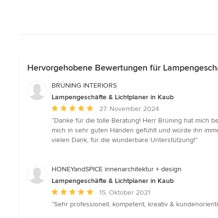
Hervorgehobene Bewertungen für Lampengeschäf
BRÜNING INTERIORS
Lampengeschäfte & Lichtplaner in Kaub
Durchschnittliche
27. November 2024
Bewertung:
“Danke für die tolle Beratung! Herr Brüning hat mich 
5
mich in sehr guten Händen gefühlt und würde ihn imme
von
vielen Dank, für die wunderbare Unterstützung!”
5
Sternen
HONEYandSPICE innenarchitektur + design
Lampengeschäfte & Lichtplaner in Kaub
Durchschnittliche
15. Oktober 2021
Bewertung:
“Sehr professionell, kompetent, kreativ & kundenorien
5