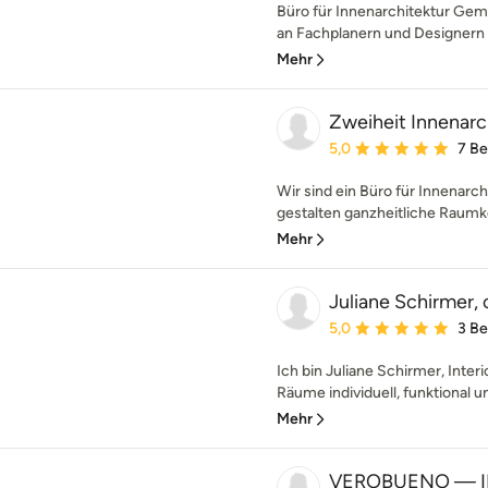
Büro für Innenarchitektur Ge
an Fachplanern und Designern re
Mehr
Zweiheit Innenarc
Durchschnittliche Bewe
5,0
7 B
Wir sind ein Büro für Innenarch
gestalten ganzheitliche Raumko
Mehr
Juliane Schirmer,
Durchschnittliche Bewe
5,0
3 B
Ich bin Juliane Schirmer, Inte
Räume individuell, funktional un
Mehr
VEROBUENO — I