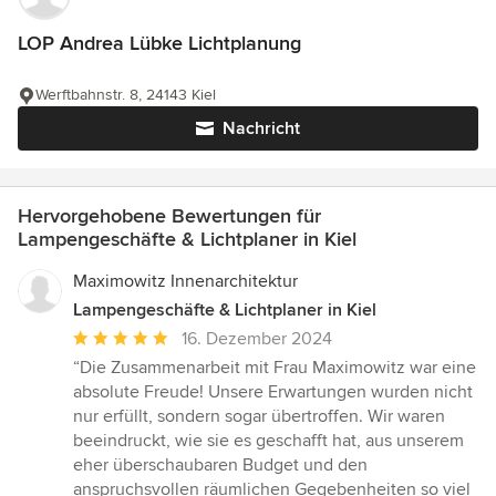
LOP Andrea Lübke Lichtplanung
Werftbahnstr. 8, 24143 Kiel
Nachricht
Hervorgehobene Bewertungen für
Lampengeschäfte & Lichtplaner in Kiel
Maximowitz Innenarchitektur
Lampengeschäfte & Lichtplaner in Kiel
Durchschnittliche
16. Dezember 2024
Bewertung:
“Die Zusammenarbeit mit Frau Maximowitz war eine
5
absolute Freude! Unsere Erwartungen wurden nicht
von
nur erfüllt, sondern sogar übertroffen. Wir waren
5
beeindruckt, wie sie es geschafft hat, aus unserem
Sternen
eher überschaubaren Budget und den
anspruchsvollen räumlichen Gegebenheiten so viel