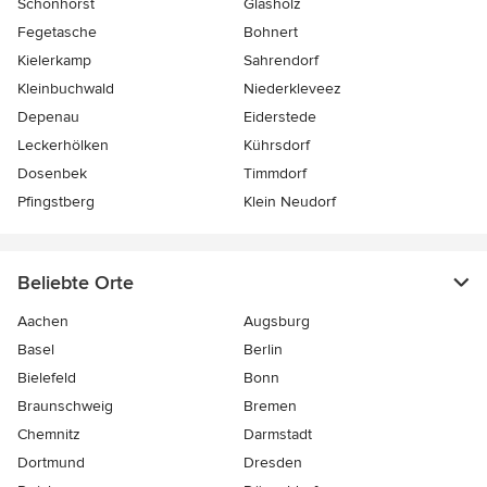
Schönhorst
Glasholz
Fegetasche
Bohnert
Kielerkamp
Sahrendorf
Kleinbuchwald
Niederkleveez
Depenau
Eiderstede
Leckerhölken
Kührsdorf
Dosenbek
Timmdorf
Pfingstberg
Klein Neudorf
Beliebte Orte
Aachen
Augsburg
Basel
Berlin
Bielefeld
Bonn
Braunschweig
Bremen
Chemnitz
Darmstadt
Dortmund
Dresden