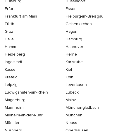
Duisburg
Düsseldorf
Erfurt
Essen
Frankfurt am Main
Freiburg-im-Breisgau
Fürth
Gelsenkirchen
Graz
Hagen
Halle
Hamburg
Hamm
Hannover
Heidelberg
Herne
Ingolstadt
Karlsruhe
Kassel
Kiel
Krefeld
Köln
Leipzig
Leverkusen
Ludwigshafen-am-Rhein
Lübeck
Magdeburg
Mainz
Mannheim
Mönchen­gladbach
Mülheim-an-der-Ruhr
München
Münster
Neuss
Nürnberg
Oberhausen