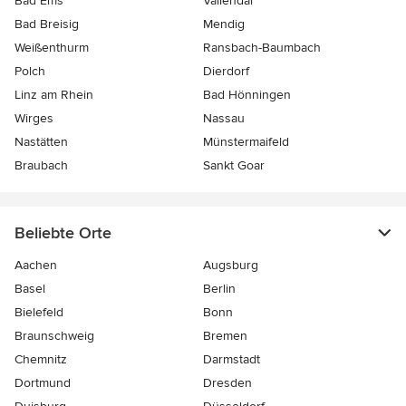
Bad Ems
Vallendar
Bad Breisig
Mendig
Weißenthurm
Ransbach-Baumbach
Polch
Dierdorf
Linz am Rhein
Bad Hönningen
Wirges
Nassau
Nastätten
Münstermaifeld
Braubach
Sankt Goar
Beliebte Orte
Aachen
Augsburg
Basel
Berlin
Bielefeld
Bonn
Braunschweig
Bremen
Chemnitz
Darmstadt
Dortmund
Dresden