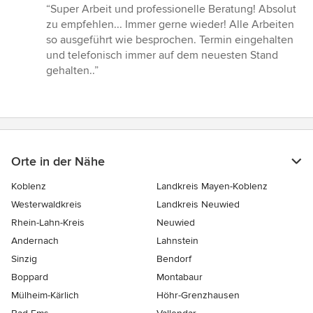
Bewertung:
“Super Arbeit und professionelle Beratung! Absolut
5
zu empfehlen... Immer gerne wieder! Alle Arbeiten
von
so ausgeführt wie besprochen. Termin eingehalten
5
und telefonisch immer auf dem neuesten Stand
Sternen
gehalten..”
Orte in der Nähe
Koblenz
Landkreis Mayen-Koblenz
Westerwaldkreis
Landkreis Neuwied
Rhein-Lahn-Kreis
Neuwied
Andernach
Lahnstein
Sinzig
Bendorf
Boppard
Montabaur
Mülheim-Kärlich
Höhr-Grenzhausen