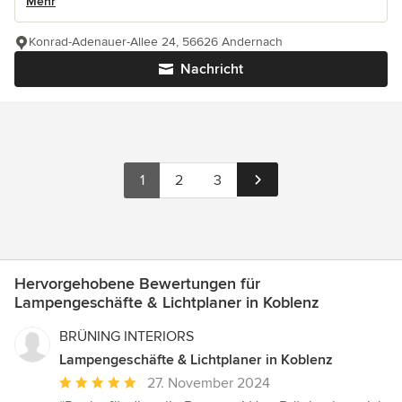
Mehr
Konrad-Adenauer-Allee 24, 56626 Andernach
Nachricht
1
2
3
Hervorgehobene Bewertungen für
Lampengeschäfte & Lichtplaner in Koblenz
BRÜNING INTERIORS
Lampengeschäfte & Lichtplaner in Koblenz
Durchschnittliche
27. November 2024
Bewertung: