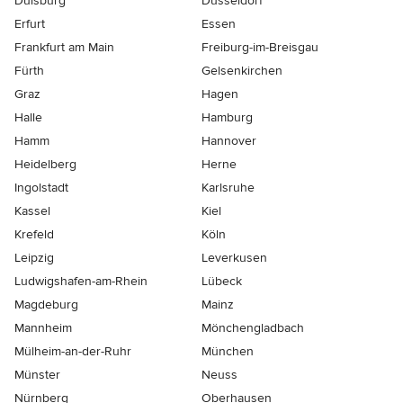
Duisburg
Düsseldorf
Erfurt
Essen
Frankfurt am Main
Freiburg-im-Breisgau
Fürth
Gelsenkirchen
Graz
Hagen
Halle
Hamburg
Hamm
Hannover
Heidelberg
Herne
Ingolstadt
Karlsruhe
Kassel
Kiel
Krefeld
Köln
Leipzig
Leverkusen
Ludwigshafen-am-Rhein
Lübeck
Magdeburg
Mainz
Mannheim
Mönchen­gladbach
Mülheim-an-der-Ruhr
München
Münster
Neuss
Nürnberg
Oberhausen