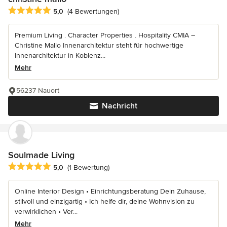
Durchschnittliche Bewertung: 5 von 5 Sternen
5,0
(4 Bewertungen)
Premium Living . Character Properties . Hospitality CMIA –
Christine Mallo Innenarchitektur steht für hochwertige
Innenarchitektur in Koblenz...
Mehr
56237 Nauort
Nachricht
Soulmade Living
Durchschnittliche Bewertung: 5 von 5 Sternen
5,0
(1 Bewertung)
Online Interior Design • Einrichtungsberatung Dein Zuhause,
stilvoll und einzigartig • Ich helfe dir, deine Wohnvision zu
verwirklichen • Ver...
Mehr