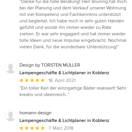
“Danke für die tolle Beratung! Herr Brüning hat mich
5
bei der Planung und dem Verkauf unserer Wohnung
von
mit viel Kompetenz und Fachkenntnis unterstützt
5
und begleitet. Ich habe mich in sehr guten Händen
Sternen
gefühlt und würde ihn immer wieder zu Rate
ziehen. Er war sehr engagiert und hat immer wieder
tolle Ideen und neue Impulse eingebracht. Nochmal
vielen Dank, für die wunderbare Unterstützung!”
Design by TORSTEN MÜLLER
Lampengeschäfte & Lichtplaner in Koblenz
Durchschnittliche
18. April 2021
Bewertung:
“Ein toller Kerl der einzigartige Bäder realisiert! Sehr
5
kreativ und ideenreich..”
von
5
Sternen
homann-design
Lampengeschäfte & Lichtplaner in Koblenz
Durchschnittliche
7. März 2018