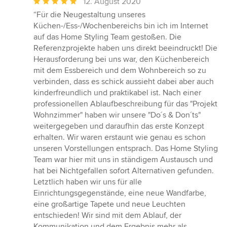
Durchschnittliche
12. August 2020
Bewertung:
“Für die Neugestaltung unseres
5
Küchen-/Ess-/Wochenbereichs bin ich im Internet
von
auf das Home Styling Team gestoßen. Die
5
Referenzprojekte haben uns direkt beeindruckt! Die
Sternen
Herausforderung bei uns war, den Küchenbereich
mit dem Essbereich und dem Wohnbereich so zu
verbinden, dass es schick aussieht dabei aber auch
kinderfreundlich und praktikabel ist. Nach einer
professionellen Ablaufbeschreibung für das "Projekt
Wohnzimmer" haben wir unsere "Do´s & Don´ts"
weitergegeben und daraufhin das erste Konzept
erhalten. Wir waren erstaunt wie genau es schon
unseren Vorstellungen entsprach. Das Home Styling
Team war hier mit uns in ständigem Austausch und
hat bei Nichtgefallen sofort Alternativen gefunden.
Letztlich haben wir uns für alle
Einrichtungsgegenstände, eine neue Wandfarbe,
eine großartige Tapete und neue Leuchten
entschieden! Wir sind mit dem Ablauf, der
Kommunikation und dem Ergebnis mehr als