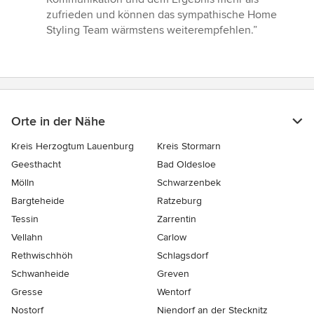
zufrieden und können das sympathische Home
Styling Team wärmstens weiterempfehlen.”
Orte in der Nähe
Kreis Herzogtum Lauenburg
Kreis Stormarn
Geesthacht
Bad Oldesloe
Mölln
Schwarzenbek
Bargteheide
Ratzeburg
Tessin
Zarrentin
Vellahn
Carlow
Rethwischhöh
Schlagsdorf
Schwanheide
Greven
Gresse
Wentorf
Nostorf
Niendorf an der Stecknitz