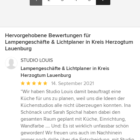
Hervorgehobene Bewertungen für
Lampengeschäfte & Lichtplaner in Kreis Herzogtum
Lauenburg
STUDIO LOUIS
Lampengeschäfte & Lichtplaner in Kreis
Herzogtum Lauenburg
Durchschnittliche
14. September 2021
Bewertung:
“Wir haben Studio Louis damit beauftragt eine
5
Küche für uns zu planen, weil uns die Ideen der
von
Küchenstudios alle nicht überzeugen konnten. Ina
5
Schönack und Sarah Spichal haben dabei den
Sternen
gesamten Raum geplant mit Küche, Einrichtung,
Wandfarbe …. Und: Es ist wirklich unfassbar schön
geworden! Wir freuen uns auch im Nachhinein
immer noch dolle über die Entscheidung, mit Studio