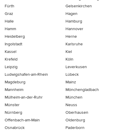
Fürth
Gelsenkirchen
Graz
Hagen
Halle
Hamburg
Hamm
Hannover
Heidelberg
Herne
Ingolstadt
Karlsruhe
Kassel
Kiel
Krefeld
Köln
Leipzig
Leverkusen
Ludwigshafen-am-Rhein
Lübeck
Magdeburg
Mainz
Mannheim
Mönchen­gladbach
Mülheim-an-der-Ruhr
München
Münster
Neuss
Nürnberg
Oberhausen
Offenbach-am-Main
Oldenburg
Osnabrück
Paderborn