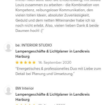
Louis zusammen zu arbeiten - die Kombination von
Kompetenz, reibungsloser Kommunikation, den
vielen tollen Ideen, absoluter Zuverlässigkeit,
Geduld und dem netten Miteinander habe ich so
noch nicht erlebt. Also, vielen lieben Dank & beide
Daumen hoch! :)”
be. INTERIOR STUDIO
Lampengeschäfte & Lichtplaner in Landkreis
Harburg
Durchschnittliche
14. September 2020
Bewertung:
“Energetisches & professionelles Duo mit Liebe zum
5
Detail bei Planung und Umsetzung.”
von
5
Sternen
BW Interior
Lampengeschäfte & Lichtplaner in Landkreis
Harburg