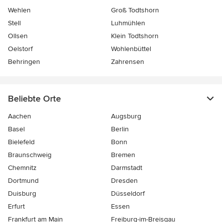
Wehlen
Groß Todtshorn
Stell
Luhmühlen
Ollsen
Klein Todtshorn
Oelstorf
Wohlenbüttel
Behringen
Zahrensen
Beliebte Orte
Aachen
Augsburg
Basel
Berlin
Bielefeld
Bonn
Braunschweig
Bremen
Chemnitz
Darmstadt
Dortmund
Dresden
Duisburg
Düsseldorf
Erfurt
Essen
Frankfurt am Main
Freiburg-im-Breisgau