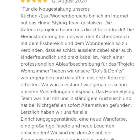
Durchschnittliche
12. August 2020
Bewertung:
“Für die Neugestaltung unseres
5
Küchen-/Ess-/Wochenbereichs bin ich im Internet
von
auf das Home Styling Team gestoßen. Die
5
Referenzprojekte haben uns direkt beeindruckt! Die
Sternen
Herausforderung bei uns war, den Küchenbereich
mit dem Essbereich und dem Wohnbereich so zu
verbinden, dass es schick aussieht dabei aber auch
kinderfreundlich und praktikabel ist. Nach einer
professionellen Ablaufbeschreibung für das "Projekt
Wohnzimmer" haben wir unsere "Do´s & Don´ts"
weitergegeben und daraufhin das erste Konzept
erhalten. Wir waren erstaunt wie genau es schon
unseren Vorstellungen entsprach. Das Home Styling
Team war hier mit uns in ständigem Austausch und
hat bei Nichtgefallen sofort Alternativen gefunden.
Letztlich haben wir uns für alle
Einrichtungsgegenstände, eine neue Wandfarbe,
eine großartige Tapete und neue Leuchten
entschieden! Wir sind mit dem Ablauf, der
Kommunikation und dem Ergebnis mehr als