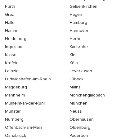
Fürth
Gelsenkirchen
Graz
Hagen
Halle
Hamburg
Hamm
Hannover
Heidelberg
Herne
Ingolstadt
Karlsruhe
Kassel
Kiel
Krefeld
Köln
Leipzig
Leverkusen
Ludwigshafen-am-Rhein
Lübeck
Magdeburg
Mainz
Mannheim
Mönchen­gladbach
Mülheim-an-der-Ruhr
München
Münster
Neuss
Nürnberg
Oberhausen
Offenbach-am-Main
Oldenburg
Osnabrück
Paderborn