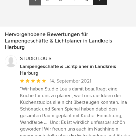
Hervorgehobene Bewertungen für
Lampengeschäfte & Lichtplaner in Landkreis
Harburg
STUDIO LOUIS
Lampengeschäfte & Lichtplaner in Landkreis
Harburg
Durchschnittliche
14. September 2021
Bewertung:
“Wir haben Studio Louis damit beauftragt eine
5
Küche für uns zu planen, weil uns die Ideen der
von
Küchenstudios alle nicht überzeugen konnten. Ina
5
Schönack und Sarah Spichal haben dabei den
Sternen
gesamten Raum geplant mit Küche, Einrichtung,
Wandfarbe …. Und: Es ist wirklich unfassbar schön
geworden! Wir freuen uns auch im Nachhinein
immer noch dolle über die Entscheidung, mit Studio