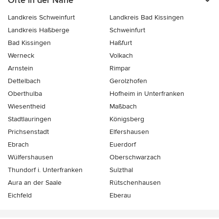
Landkreis Schweinfurt
Landkreis Bad Kissingen
Landkreis Haßberge
Schweinfurt
Bad Kissingen
Haßfurt
Werneck
Volkach
Arnstein
Rimpar
Dettelbach
Gerolzhofen
Oberthulba
Hofheim in Unterfranken
Wiesentheid
Maßbach
Stadtlauringen
Königsberg
Prichsenstadt
Elfershausen
Ebrach
Euerdorf
Wülfershausen
Oberschwarzach
Thundorf i. Unterfranken
Sulzthal
Aura an der Saale
Rütschenhausen
Eichfeld
Eberau