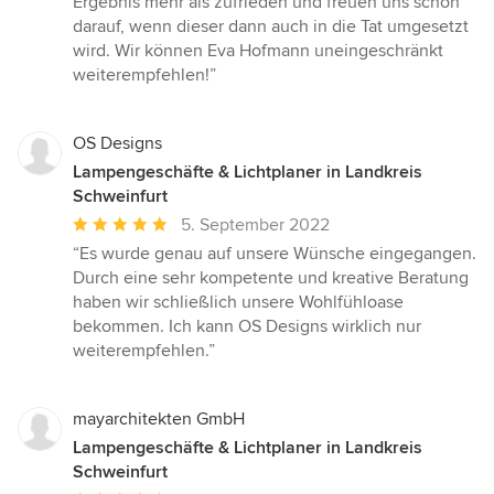
Ergebnis mehr als zufrieden und freuen uns schon
darauf, wenn dieser dann auch in die Tat umgesetzt
wird. Wir können Eva Hofmann uneingeschränkt
weiterempfehlen!”
OS Designs
Lampengeschäfte & Lichtplaner in Landkreis
Schweinfurt
Durchschnittliche
5. September 2022
Bewertung:
“Es wurde genau auf unsere Wünsche eingegangen.
5
Durch eine sehr kompetente und kreative Beratung
von
haben wir schließlich unsere Wohlfühloase
5
bekommen. Ich kann OS Designs wirklich nur
Sternen
weiterempfehlen.”
mayarchitekten GmbH
Lampengeschäfte & Lichtplaner in Landkreis
Schweinfurt