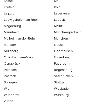
Kassel
Kiel
Krefeld
Köln
Leipzig
Leverkusen
Ludwigshafen-am-Rhein
Lübeck
Magdeburg
Mainz
Mannheim
Mönchen­gladbach
Mülheim-an-der-Ruhr
München
Münster
Neuss
Nürnberg
Oberhausen
Offenbach-am-Main
Oldenburg
Osnabrück
Paderborn
Potsdam
Regensburg
Rostock
Saarbrücken
Solingen
Stuttgart
Wien
Wiesbaden
Wuppertal
Würzburg
Zürich