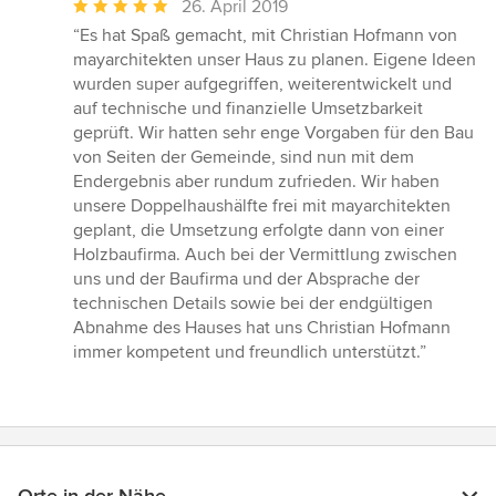
Durchschnittliche
26. April 2019
Bewertung:
“Es hat Spaß gemacht, mit Christian Hofmann von
5
mayarchitekten unser Haus zu planen. Eigene Ideen
von
wurden super aufgegriffen, weiterentwickelt und
5
auf technische und finanzielle Umsetzbarkeit
Sternen
geprüft. Wir hatten sehr enge Vorgaben für den Bau
von Seiten der Gemeinde, sind nun mit dem
Endergebnis aber rundum zufrieden. Wir haben
unsere Doppelhaushälfte frei mit mayarchitekten
geplant, die Umsetzung erfolgte dann von einer
Holzbaufirma. Auch bei der Vermittlung zwischen
uns und der Baufirma und der Absprache der
technischen Details sowie bei der endgültigen
Abnahme des Hauses hat uns Christian Hofmann
immer kompetent und freundlich unterstützt.”
Orte in der Nähe