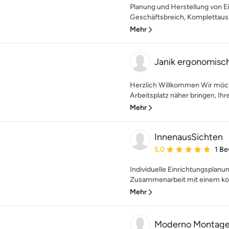
Planung und Herstellung von 
Geschäftsbreich, Komplettausst
Mehr
Janik ergonomisc
Herzlich Willkommen Wir möc
Arbeitsplatz näher bringen, Ih
Mehr
InnenausSichten
Durchschnittliche Bewe
5,0
1 B
Individuelle Einrichtungsplanung 
Zusammenarbeit mit einem ko
Mehr
Moderno Montage