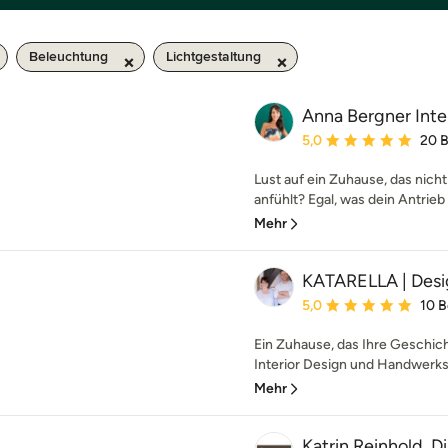
Beleuchtung
Lichtgestaltung
Anna Bergner Inte
Durchschnittliche Bewe
5,0
20 
Lust auf ein Zuhause, das nicht
anfühlt? Egal, was dein Antrieb 
Mehr
KATARELLA | Des
Durchschnittliche Bewe
5,0
10 
Ein Zuhause, das Ihre Geschich
Interior Design und Handwerksk
Mehr
Katrin Reinhold, D