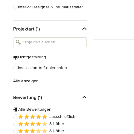
Interior Designer & Raumausstatter
Küchenplanung
Projektart (1)
Landschaftsarchitekten
Armaturen & Sanitärbedarf
Beleuchtung
Lichtgestaltung
Einbauschränke
Installation Außenleuchten
Alle anzeigen
Alle anzeigen
Bewertung (1)
Alle Bewertungen
ausschließlich
& höher
& höher