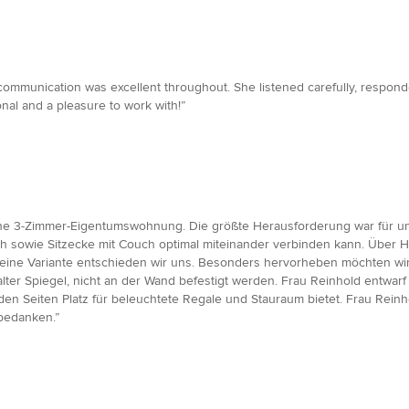
communication was excellent throughout. She listened carefully, respond
nal and a pleasure to work with!”
ne 3-Zimmer-Eigentumswohnung. Die größte Herausforderung war für un
h sowie Sitzecke mit Couch optimal miteinander verbinden kann. Über H
eine Variante entschieden wir uns. Besonders hervorheben möchten wir
ter Spiegel, nicht an der Wand befestigt werden. Frau Reinhold entwarf
 den Seiten Platz für beleuchtete Regale und Stauraum bietet. Frau Rein
bedanken.”