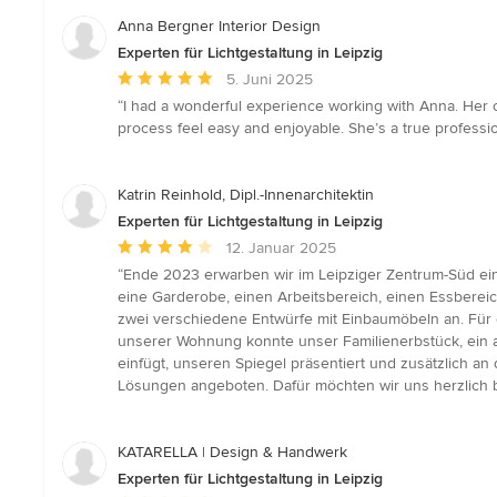
Anna Bergner Interior Design
Experten für Lichtgestaltung in Leipzig
Durchschnittliche
5. Juni 2025
Bewertung:
“I had a wonderful experience working with Anna. Her 
5
process feel easy and enjoyable. She’s a true professio
von
5
Sternen
Katrin Reinhold, Dipl.-Innenarchitektin
Experten für Lichtgestaltung in Leipzig
Durchschnittliche
12. Januar 2025
Bewertung:
“Ende 2023 erwarben wir im Leipziger Zentrum-Süd ei
4
eine Garderobe, einen Arbeitsbereich, einen Essbereic
von
zwei verschiedene Entwürfe mit Einbaumöbeln an. Für 
5
unserer Wohnung konnte unser Familienerbstück, ein al
Sternen
einfügt, unseren Spiegel präsentiert und zusätzlich an
Lösungen angeboten. Dafür möchten wir uns herzlich 
KATARELLA | Design & Handwerk
Experten für Lichtgestaltung in Leipzig