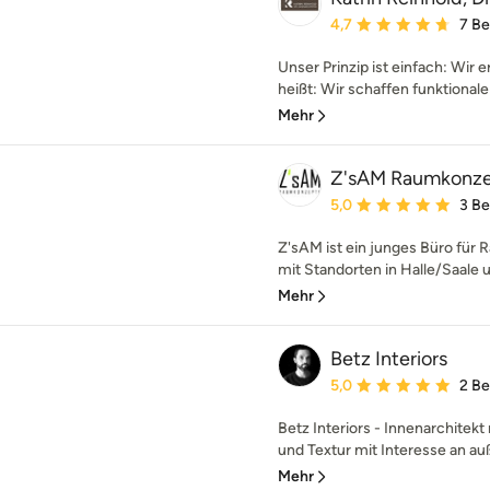
Durchschnittliche Bewe
4,7
7 B
Unser Prinzip ist einfach: Wir
heißt: Wir schaffen funktional
Mehr
Z'sAM Raumkonz
Durchschnittliche Bewe
5,0
3 B
Z'sAM ist ein junges Büro für
mit Standorten in Halle/Saale 
Mehr
Betz Interiors
Durchschnittliche Bewe
5,0
2 B
Betz Interiors - Innenarchitekt 
und Textur mit Interesse an au
Mehr