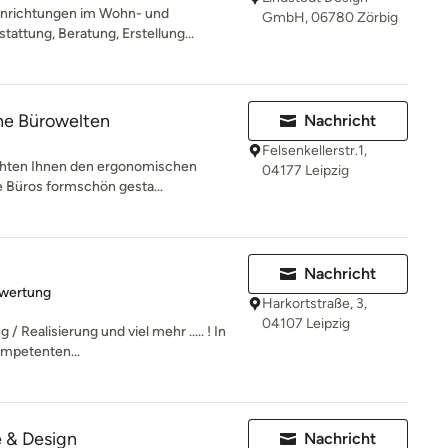
Einrichtungen im Wohn- und
GmbH, 06780 Zörbig
attung, Beratung, Erstellung...
he Bürowelten
Nachricht
Felsenkellerstr.1,
hten Ihnen den ergonomischen
04177 Leipzig
re Büros formschön gesta...
Nachricht
rtung: 5 von 5 Sternen
ewertung
Harkortstraße, 3,
04107 Leipzig
/ Realisierung und viel mehr ..... ! In
mpetenten...
 & Design
Nachricht