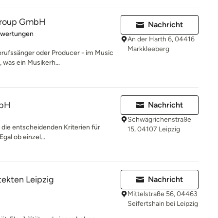
Group GmbH
Nachricht
rtung: 5 von 5 Sternen
ewertungen
An der Harth 6, 04416
Markkleeberg
rufssänger oder Producer - im Music
, was ein Musikerh...
mbH
Nachricht
Schwägrichenstraße
d die entscheidenden Kriterien für
15, 04107 Leipzig
gal ob einzel...
ekten Leipzig
Nachricht
Mittelstraße 56, 04463
Seifertshain bei Leipzig