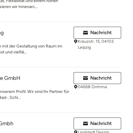
tät, Flexibilität und einem hohen
ieren wir Innenarc...
ng
Nachricht
Kreuzstr. 15, 04103
ich mit der Gestaltung von Raum im
Leipzig
t und vielfäl...
che GmbH
Nachricht
04668 Grimma
nserem Profil. Wir sind Ihr Partner für
ad-, Schl...
 Gmbh
Nachricht
Lindstedt Design