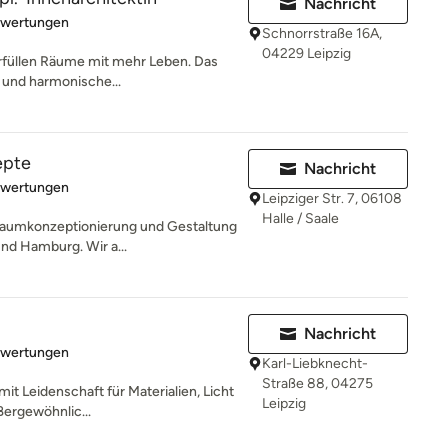
Nachricht
rtung: 4.7 von 5 Sternen
ewertungen
Schnorrstraße 16A,
04229 Leipzig
 erfüllen Räume mit mehr Leben. Das
e und harmonische...
epte
Nachricht
rtung: 5 von 5 Sternen
ewertungen
Leipziger Str. 7, 06108
Halle / Saale
 Raumkonzeptionierung und Gestaltung
und Hamburg. Wir a...
Nachricht
rtung: 5 von 5 Sternen
ewertungen
Karl-Liebknecht-
Straße 88, 04275
mit Leidenschaft für Materialien, Licht
Leipzig
ßergewöhnlic...