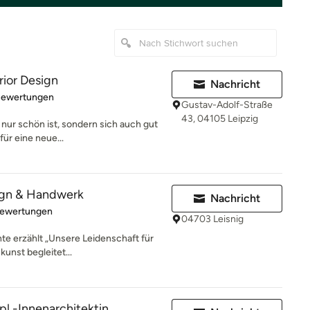
rior Design
Nachricht
rtung: 5 von 5 Sternen
Bewertungen
Gustav-Adolf-Straße
43, 04105 Leipzig
 nur schön ist, sondern sich auch gut
für eine neue...
ign & Handwerk
Nachricht
rtung: 5 von 5 Sternen
Bewertungen
04703 Leisnig
te erzählt „Unsere Leidenschaft für
unst begleitet...
ipl.-Innenarchitektin