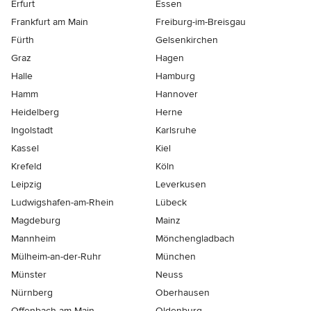
Erfurt
Essen
Frankfurt am Main
Freiburg-im-Breisgau
Fürth
Gelsenkirchen
Graz
Hagen
Halle
Hamburg
Hamm
Hannover
Heidelberg
Herne
Ingolstadt
Karlsruhe
Kassel
Kiel
Krefeld
Köln
Leipzig
Leverkusen
Ludwigshafen-am-Rhein
Lübeck
Magdeburg
Mainz
Mannheim
Mönchen­gladbach
Mülheim-an-der-Ruhr
München
Münster
Neuss
Nürnberg
Oberhausen
Offenbach-am-Main
Oldenburg