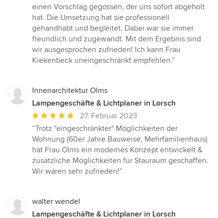
5
einen Vorschlag gegossen, der uns sofort abgeholt
Sternen
hat. Die Umsetzung hat sie professionell
gehandhabt und begleitet. Dabei war sie immer
freundlich und zugewandt. Mit dem Ergebnis sind
wir ausgesprochen zufrieden! Ich kann Frau
Kiekenbeck uneingeschränkt empfehlen.”
Innenarchitektur Olms
Lampengeschäfte & Lichtplaner in Lorsch
Durchschnittliche
27. Februar 2023
Bewertung:
“Trotz "eingeschränkter" Möglichkeiten der
5
Wohnung (60er Jahre Bauweise, Mehrfamilienhaus)
von
hat Frau Olms ein modernes Konzept entwickelt &
5
zusätzliche Möglichkeiten für Stauraum geschaffen.
Sternen
Wir waren sehr zufrieden!”
walter wendel
Lampengeschäfte & Lichtplaner in Lorsch