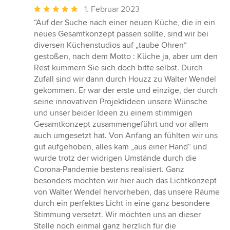
Durchschnittliche
1. Februar 2023
Bewertung:
“Auf der Suche nach einer neuen Küche, die in ein
5
neues Gesamtkonzept passen sollte, sind wir bei
von
diversen Küchenstudios auf „taube Ohren“
5
gestoßen, nach dem Motto : Küche ja, aber um den
Sternen
Rest kümmern Sie sich doch bitte selbst. Durch
Zufall sind wir dann durch Houzz zu Walter Wendel
gekommen. Er war der erste und einzige, der durch
seine innovativen Projektideen unsere Wünsche
und unser beider Ideen zu einem stimmigen
Gesamtkonzept zusammengeführt und vor allem
auch umgesetzt hat. Von Anfang an fühlten wir uns
gut aufgehoben, alles kam „aus einer Hand“ und
wurde trotz der widrigen Umstände durch die
Corona-Pandemie bestens realisiert. Ganz
besonders möchten wir hier auch das Lichtkonzept
von Walter Wendel hervorheben, das unsere Räume
durch ein perfektes Licht in eine ganz besondere
Stimmung versetzt. Wir möchten uns an dieser
Stelle noch einmal ganz herzlich für die