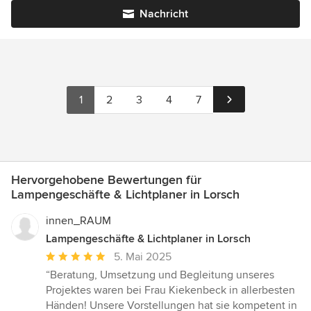
Nachricht
1
2
3
4
7
Hervorgehobene Bewertungen für
Lampengeschäfte & Lichtplaner in Lorsch
innen_RAUM
Lampengeschäfte & Lichtplaner in Lorsch
Durchschnittliche
5. Mai 2025
Bewertung:
“Beratung, Umsetzung und Begleitung unseres
5
Projektes waren bei Frau Kiekenbeck in allerbesten
von
Händen! Unsere Vorstellungen hat sie kompetent in