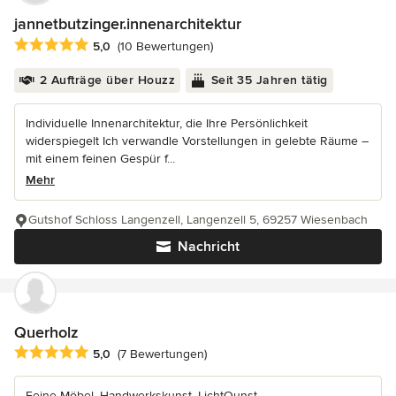
jannetbutzinger.innenarchitektur
Durchschnittliche Bewertung: 5 von 5 Sternen
5,0
(10 Bewertungen)
2 Aufträge über Houzz
Seit 35 Jahren tätig
Individuelle Innenarchitektur, die Ihre Persönlichkeit
widerspiegelt Ich verwandle Vorstellungen in gelebte Räume –
mit einem feinen Gespür f...
Mehr
Gutshof Schloss Langenzell, Langenzell 5, 69257 Wiesenbach
Nachricht
Querholz
Durchschnittliche Bewertung: 5 von 5 Sternen
5,0
(7 Bewertungen)
Feine Möbel, Handwerkskunst, LichtQunst