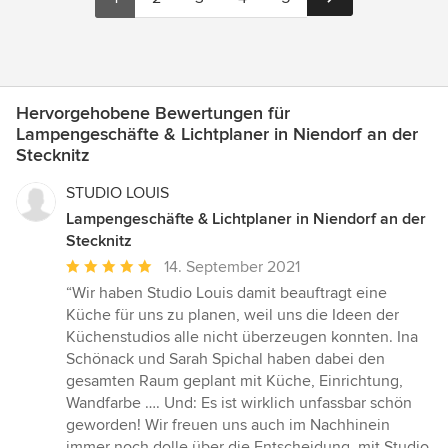
Hervorgehobene Bewertungen für
Lampengeschäfte & Lichtplaner in Niendorf an der
Stecknitz
STUDIO LOUIS
Lampengeschäfte & Lichtplaner in Niendorf an der
Stecknitz
Durchschnittliche
14. September 2021
Bewertung:
“Wir haben Studio Louis damit beauftragt eine
5
Küche für uns zu planen, weil uns die Ideen der
von
Küchenstudios alle nicht überzeugen konnten. Ina
5
Schönack und Sarah Spichal haben dabei den
Sternen
gesamten Raum geplant mit Küche, Einrichtung,
Wandfarbe …. Und: Es ist wirklich unfassbar schön
geworden! Wir freuen uns auch im Nachhinein
immer noch dolle über die Entscheidung, mit Studio