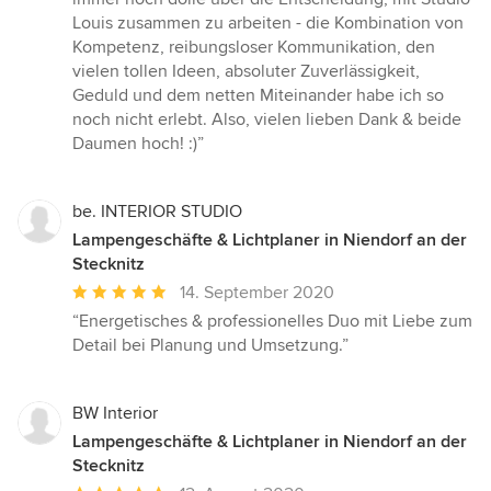
Louis zusammen zu arbeiten - die Kombination von
Kompetenz, reibungsloser Kommunikation, den
vielen tollen Ideen, absoluter Zuverlässigkeit,
Geduld und dem netten Miteinander habe ich so
noch nicht erlebt. Also, vielen lieben Dank & beide
Daumen hoch! :)”
be. INTERIOR STUDIO
Lampengeschäfte & Lichtplaner in Niendorf an der
Stecknitz
Durchschnittliche
14. September 2020
Bewertung:
“Energetisches & professionelles Duo mit Liebe zum
5
Detail bei Planung und Umsetzung.”
von
5
Sternen
BW Interior
Lampengeschäfte & Lichtplaner in Niendorf an der
Stecknitz