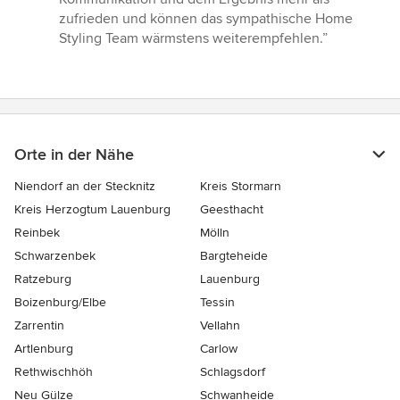
zufrieden und können das sympathische Home
Styling Team wärmstens weiterempfehlen.”
Orte in der Nähe
Niendorf an der Stecknitz
Kreis Stormarn
Kreis Herzogtum Lauenburg
Geesthacht
Reinbek
Mölln
Schwarzenbek
Bargteheide
Ratzeburg
Lauenburg
Boizenburg/Elbe
Tessin
Zarrentin
Vellahn
Artlenburg
Carlow
Rethwischhöh
Schlagsdorf
Neu Gülze
Schwanheide