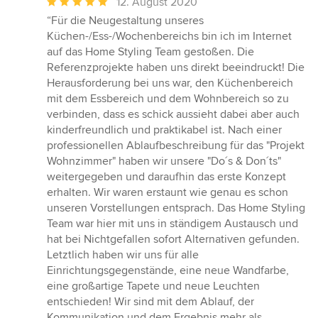
Durchschnittliche
12. August 2020
Bewertung:
“Für die Neugestaltung unseres
5
Küchen-/Ess-/Wochenbereichs bin ich im Internet
von
auf das Home Styling Team gestoßen. Die
5
Referenzprojekte haben uns direkt beeindruckt! Die
Sternen
Herausforderung bei uns war, den Küchenbereich
mit dem Essbereich und dem Wohnbereich so zu
verbinden, dass es schick aussieht dabei aber auch
kinderfreundlich und praktikabel ist. Nach einer
professionellen Ablaufbeschreibung für das "Projekt
Wohnzimmer" haben wir unsere "Do´s & Don´ts"
weitergegeben und daraufhin das erste Konzept
erhalten. Wir waren erstaunt wie genau es schon
unseren Vorstellungen entsprach. Das Home Styling
Team war hier mit uns in ständigem Austausch und
hat bei Nichtgefallen sofort Alternativen gefunden.
Letztlich haben wir uns für alle
Einrichtungsgegenstände, eine neue Wandfarbe,
eine großartige Tapete und neue Leuchten
entschieden! Wir sind mit dem Ablauf, der
Kommunikation und dem Ergebnis mehr als