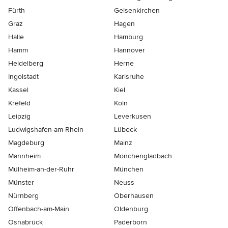
Fürth
Gelsenkirchen
Graz
Hagen
Halle
Hamburg
Hamm
Hannover
Heidelberg
Herne
Ingolstadt
Karlsruhe
Kassel
Kiel
Krefeld
Köln
Leipzig
Leverkusen
Ludwigshafen-am-Rhein
Lübeck
Magdeburg
Mainz
Mannheim
Mönchen­gladbach
Mülheim-an-der-Ruhr
München
Münster
Neuss
Nürnberg
Oberhausen
Offenbach-am-Main
Oldenburg
Osnabrück
Paderborn