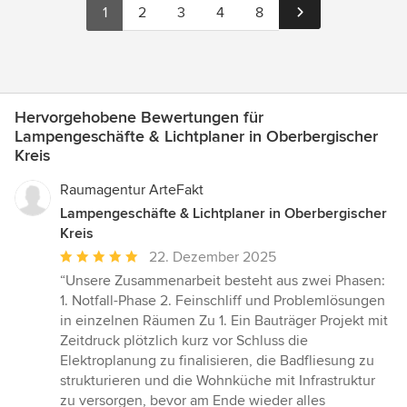
1
2
3
4
8
Hervorgehobene Bewertungen für
Lampengeschäfte & Lichtplaner in Oberbergischer
Kreis
Raumagentur ArteFakt
Lampengeschäfte & Lichtplaner in Oberbergischer
Kreis
Durchschnittliche
22. Dezember 2025
Bewertung:
“Unsere Zusammenarbeit besteht aus zwei Phasen:
5
1. Notfall-Phase 2. Feinschliff und Problemlösungen
von
in einzelnen Räumen Zu 1. Ein Bauträger Projekt mit
5
Zeitdruck plötzlich kurz vor Schluss die
Sternen
Elektroplanung zu finalisieren, die Badfliesung zu
strukturieren und die Wohnküche mit Infrastruktur
zu versorgen, bevor am Ende wieder alles