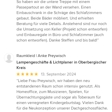
So haben wir die untere Treppe mit einem
Passepartout an der Wand versehen. Einen
Einbauschrank in die Schräge des Schlafzimmers
gebaut. Beide Bäder möbliert. Und erhielten
Beratung für viele Details. Anstehend sind nur noch
die Umsetzung von Keller (Projekt schon entworfen)
und Einbauregale in Büro und Schlafzimmer (auch
schon entworfen). Danke Steffen und bis bald!”
Raumkleid | Anke Preywisch
Lampengeschäfte & Lichtplaner in Oberbergischer
Kreis
Durchschnittliche
13. September 2024
Bewertung:
“Liebe Frau Preywisch, wir haben den neu
5
entstandenen Raum schon intensiv genutzt. Als
von
Homeoffice, zum Musizieren, Spielen, für
5
Übernachtungsgäste und sogar als Toberaum für
Sternen
einen verregneten Kindergeburtstag. Vielen Dank
für die Neukonzeption unserer Dachgeschossfläche.