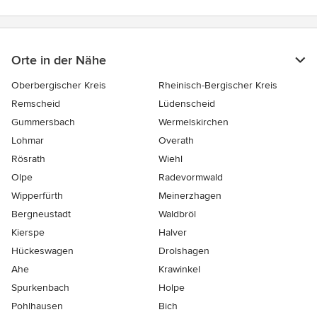
Orte in der Nähe
Oberbergischer Kreis
Rheinisch-Bergischer Kreis
Remscheid
Lüdenscheid
Gummersbach
Wermelskirchen
Lohmar
Overath
Rösrath
Wiehl
Olpe
Radevormwald
Wipperfürth
Meinerzhagen
Bergneustadt
Waldbröl
Kierspe
Halver
Hückeswagen
Drolshagen
Ahe
Krawinkel
Spurkenbach
Holpe
Pohlhausen
Bich