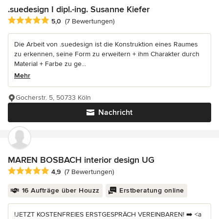
.suedesign I dipl.-ing. Susanne Kiefer
Durchschnittliche Bewertung: 5 von 5 Sternen
5,0
(7 Bewertungen)
Die Arbeit von .suedesign ist die Konstruktion eines Raumes
zu erkennen, seine Form zu erweitern + ihm Charakter durch
Material + Farbe zu ge...
Mehr
Gocherstr. 5, 50733 Köln
Nachricht
MAREN BOSBACH interior design UG
Durchschnittliche Bewertung: 4.9 von 5 Sternen
4,9
(7 Bewertungen)
16 Aufträge über Houzz
Erstberatung online
!JETZT KOSTENFREIES ERSTGESPRÄCH VEREINBAREN! ➡️ <a