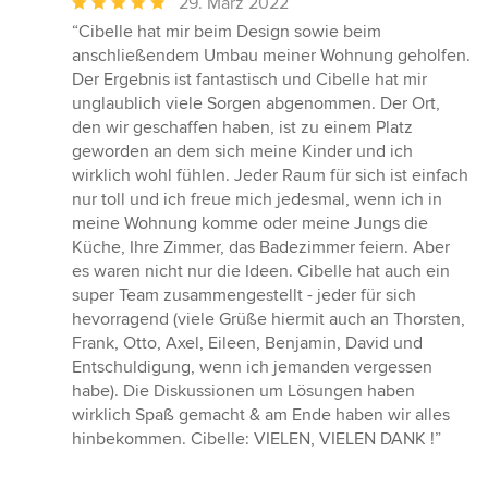
Durchschnittliche
29. März 2022
Bewertung:
“Cibelle hat mir beim Design sowie beim
5
anschließendem Umbau meiner Wohnung geholfen.
von
Der Ergebnis ist fantastisch und Cibelle hat mir
5
unglaublich viele Sorgen abgenommen. Der Ort,
Sternen
den wir geschaffen haben, ist zu einem Platz
geworden an dem sich meine Kinder und ich
wirklich wohl fühlen. Jeder Raum für sich ist einfach
nur toll und ich freue mich jedesmal, wenn ich in
meine Wohnung komme oder meine Jungs die
Küche, Ihre Zimmer, das Badezimmer feiern. Aber
es waren nicht nur die Ideen. Cibelle hat auch ein
super Team zusammengestellt - jeder für sich
hevorragend (viele Grüße hiermit auch an Thorsten,
Frank, Otto, Axel, Eileen, Benjamin, David und
Entschuldigung, wenn ich jemanden vergessen
habe). Die Diskussionen um Lösungen haben
wirklich Spaß gemacht & am Ende haben wir alles
hinbekommen. Cibelle: VIELEN, VIELEN DANK !”