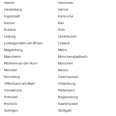
Hamm
Hannover
Heidelberg
Herne
Ingolstadt
Karlsruhe
Kassel
Kiel
Krefeld
Köln
Leipzig
Leverkusen
Ludwigshafen-am-Rhein
Lübeck
Magdeburg
Mainz
Mannheim
Mönchen­gladbach
Mülheim-an-der-Ruhr
München
Münster
Neuss
Nürnberg
Oberhausen
Offenbach-am-Main
Oldenburg
Osnabrück
Paderborn
Potsdam
Regensburg
Rostock
Saarbrücken
Solingen
Stuttgart