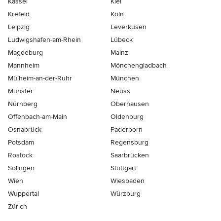
Kassel
Kiel
Krefeld
Köln
Leipzig
Leverkusen
Ludwigshafen-am-Rhein
Lübeck
Magdeburg
Mainz
Mannheim
Mönchen­gladbach
Mülheim-an-der-Ruhr
München
Münster
Neuss
Nürnberg
Oberhausen
Offenbach-am-Main
Oldenburg
Osnabrück
Paderborn
Potsdam
Regensburg
Rostock
Saarbrücken
Solingen
Stuttgart
Wien
Wiesbaden
Wuppertal
Würzburg
Zürich