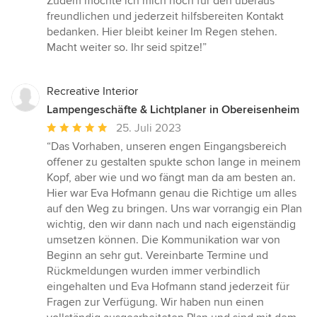
Zudem möchte ich mich noch für den überaus
freundlichen und jederzeit hilfsbereiten Kontakt
bedanken. Hier bleibt keiner Im Regen stehen.
Macht weiter so. Ihr seid spitze!”
Recreative Interior
Lampengeschäfte & Lichtplaner in Obereisenheim
Durchschnittliche
25. Juli 2023
Bewertung:
“Das Vorhaben, unseren engen Eingangsbereich
5
offener zu gestalten spukte schon lange in meinem
von
Kopf, aber wie und wo fängt man da am besten an.
5
Hier war Eva Hofmann genau die Richtige um alles
Sternen
auf den Weg zu bringen. Uns war vorrangig ein Plan
wichtig, den wir dann nach und nach eigenständig
umsetzen können. Die Kommunikation war von
Beginn an sehr gut. Vereinbarte Termine und
Rückmeldungen wurden immer verbindlich
eingehalten und Eva Hofmann stand jederzeit für
Fragen zur Verfügung. Wir haben nun einen