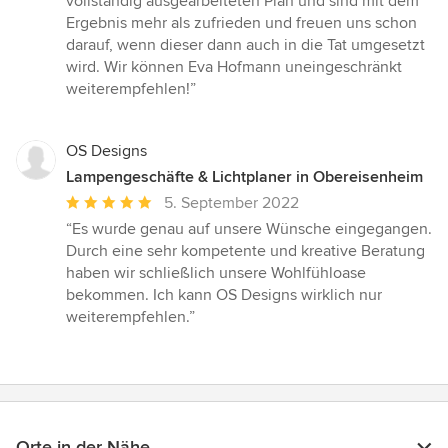
vollständig ausgearbeiteten Plan und sind mit dem
Ergebnis mehr als zufrieden und freuen uns schon
darauf, wenn dieser dann auch in die Tat umgesetzt
wird. Wir können Eva Hofmann uneingeschränkt
weiterempfehlen!”
OS Designs
Lampengeschäfte & Lichtplaner in Obereisenheim
Durchschnittliche
5. September 2022
Bewertung:
“Es wurde genau auf unsere Wünsche eingegangen.
5
Durch eine sehr kompetente und kreative Beratung
von
haben wir schließlich unsere Wohlfühloase
5
bekommen. Ich kann OS Designs wirklich nur
Sternen
weiterempfehlen.”
Orte in der Nähe