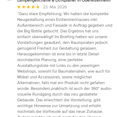
Lampengeschäfte & Lichtplaner in Obereisenheim
Durchschnittliche
23. Mai 2026
Bewertung:
“Ganz klare Empfehlung: Wir hatten die komplette
5
Neugestaltung eines Einfamilienhauses inkl.
von
Außenbereich und Fassade in Auftrag gegeben und
5
die Big Bottle gebucht. Das Ergebnis hat uns
Sternen
einfach überwältigt! Im Briefing hatten wir unsere
Vorstellungen geäußert, den Raumpiraten jedoch
genügend Freiheit zur Gestaltung gelassen.
Herausgekommen ist eine bis in letzte Detail
durchdachte Planung, eine perfekte
Ausstattungsliste mit Links zu den jeweiligen
Webshops, sowohl für Baumaterialien, wie auch für
Möbel und Accessoires, sowie möglicher
Alternativen, falls mal ein Produkt nicht gefallen
würde. Besonders praktisch ist auch der 360° audio-
visuelle Rundgang durch das neu gestaltete
Gebäude. Das erleichtert die Vorstellung, gibt
wichtige Hinweise zur Umsetzung und erhöht
nochmals die Vorfreude auf das neue Zuhause.