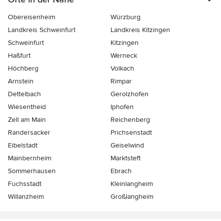
Obereisenheim
Würzburg
Landkreis Schweinfurt
Landkreis Kitzingen
Schweinfurt
Kitzingen
Haßfurt
Werneck
Höchberg
Volkach
Arnstein
Rimpar
Dettelbach
Gerolzhofen
Wiesentheid
Iphofen
Zell am Main
Reichenberg
Randersacker
Prichsenstadt
Eibelstadt
Geiselwind
Mainbernheim
Marktsteft
Sommerhausen
Ebrach
Fuchsstadt
Kleinlangheim
Willanzheim
Großlangheim