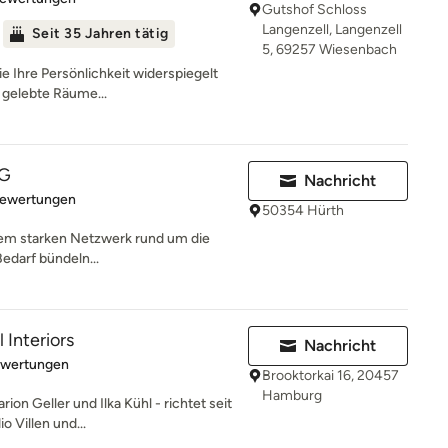
Gutshof Schloss
Langenzell, Langenzell
Seit 35 Jahren tätig
5, 69257 Wiesenbach
ie Ihre Persönlichkeit widerspiegelt
 gelebte Räume...
UG
Nachricht
rtung: 4.9 von 5 Sternen
Bewertungen
50354 Hürth
nem starken Netzwerk rund um die
edarf bündeln...
 Interiors
Nachricht
rtung: 5 von 5 Sternen
ewertungen
Brooktorkai 16, 20457
Hamburg
ion Geller und Ilka Kühl - richtet seit
 Villen und...