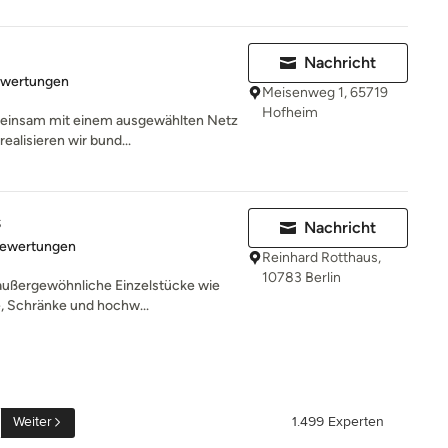
Nachricht
rtung: 5 von 5 Sternen
ewertungen
Meisenweg 1, 65719
Hofheim
meinsam mit einem ausgewählten Netz
alisieren wir bund...
s
Nachricht
rtung: 4.9 von 5 Sternen
Bewertungen
Reinhard Rotthaus,
10783 Berlin
 außergewöhnliche Einzelstücke wie
e, Schränke und hochw...
Weiter
1.499 Experten