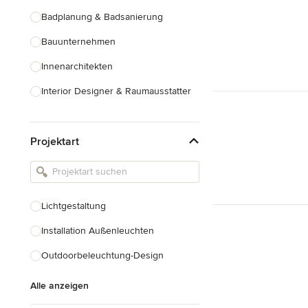
Badplanung & Badsanierung
Bauunternehmen
Innenarchitekten
Interior Designer & Raumausstatter
Küchenplanung
Projektart
Landschaftsarchitekten
Armaturen & Sanitärbedarf
Beleuchtung
Lichtgestaltung
Einbauschränke
Installation Außenleuchten
Alle anzeigen
Outdoorbeleuchtung-Design
Alle anzeigen