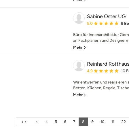
Sabine Oster UG
Durchschnittliche Bewe
5,0
9 B
Büro für Innenarchitektur Ge
an Fachplanern und Designern re
Mehr
Reinhard Rotthau
Durchschnittliche Bewe
4,9
10 
Wir entwerfen und realisieren
Betten, Küchen, Regale, Tisch
Mehr
4
5
6
7
8
9
10
11
22