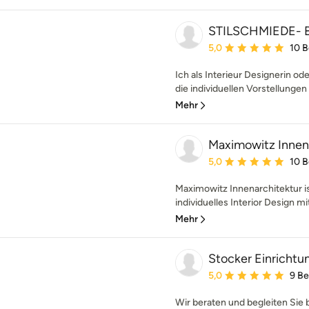
STILSCHMIEDE- 
Durchschnittliche Bewe
5,0
10 
Ich als Interieur Designerin od
die individuellen Vorstellunge
Mehr
Maximowitz Innen
Durchschnittliche Bewe
5,0
10 
Maximowitz Innenarchitektur is
individuelles Interior Design mit
Mehr
Stocker Einricht
Durchschnittliche Bewe
5,0
9 B
Wir beraten und begleiten Sie 