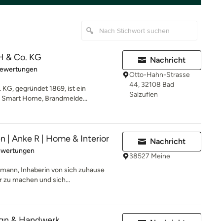
 & Co. KG
Nachricht
rtung: 5 von 5 Sternen
Bewertungen
Otto-Hahn-Strasse
44, 32108 Bad
KG, gegründet 1869, ist ein
Salzuflen
k, Smart Home, Brandmelde...
n | Anke R | Home & Interior
Nachricht
rtung: 5 von 5 Sternen
ewertungen
38527 Meine
eimann, Inhaberin von sich zuhause
 zu machen und sich...
ign & Handwerk