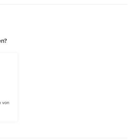
en?
n von