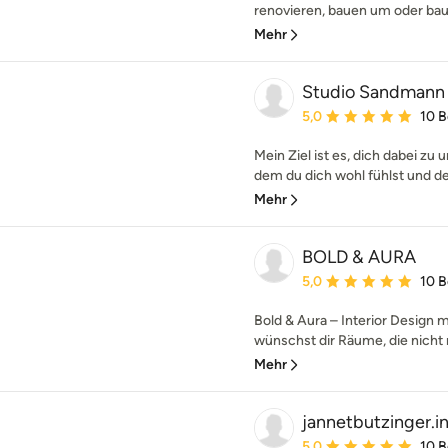
renovieren, bauen um oder baue
Mehr
Studio Sandmann
Durchschnittliche Bewe
5,0
10 
Mein Ziel ist es, dich dabei zu 
dem du dich wohl fühlst und der 
Mehr
BOLD & AURA
Durchschnittliche Bewe
5,0
10 
Bold & Aura – Interior Design
wünschst dir Räume, die nicht 
Mehr
jannetbutzinger.i
Durchschnittliche Bewe
5,0
10 