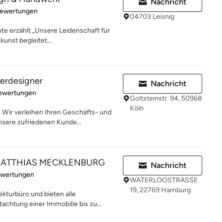
Nachricht
rtung: 5 von 5 Sternen
Bewertungen
04703 Leisnig
te erzählt „Unsere Leidenschaft für
unst begleitet...
terdesigner
Nachricht
rtung: 5 von 5 Sternen
Bewertungen
Goltsteinstr. 94, 50968
Köln
ir verleihen Ihren Geschäfts- und
sere zufriedenen Kunde...
o MATTHIAS MECKLENBURG
Nachricht
rtung: 4.9 von 5 Sternen
ewertungen
WATERLOOSTRASSE
19, 22769 Hamburg
kturbüro und bieten alle
chtung einer Immobilie bis zu...