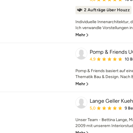
2 Aufträge über Houzz
Individuelle Innenarchitektur, d
Ich verwandle Vorstellungen in
Mehr
Pomp & Friends 
Durchschnittliche Bewe
4,9
10 
Pomp & Friends basiert auf ei
Thematik Bau & Design. Nach B
Mehr
Lange Geller Kuehl
Durchschnittliche Bewe
5,0
9 B
Unser Team - Bettina Lange, Mar
2009 mit unserem Interiorstudio
Mehr