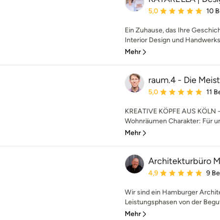
Durchschnittliche Bewe
5,0
10 
Ein Zuhause, das Ihre Geschich
Interior Design und Handwerksk
Mehr
raum.4 - Die Meis
Durchschnittliche Bewe
5,0
11 
KREATIVE KÖPFE AUS KÖLN - W
Wohnräumen Charakter: Für un
Mehr
Architekturbür
Durchschnittliche Bewe
4,9
9 B
Wir sind ein Hamburger Archite
Leistungsphasen von der Beguta
Mehr