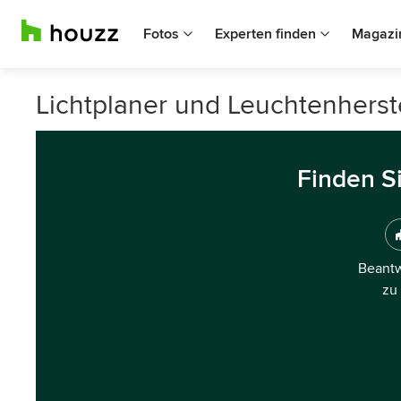
Fotos
Experten finden
Magazi
Lichtplaner und Leuchtenherste
Finden S
Beantw
zu