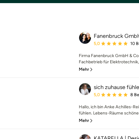
Fanenbruck GmbH
Durchschnittliche Bewe
5,0
10 
Firma Fanenbruck GmbH & Co. 
Fachbetrieb für Elektrotechni
Mehr
sich zuhause fühle
Durchschnittliche Bewe
5,0
8 B
Hallo, ich bin Anke Achilles-R
fühlen. Lebens-Räume schöner
Mehr
KATARELLA | Des