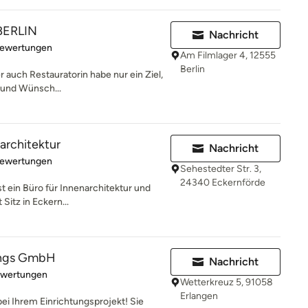
BERLIN
Nachricht
rtung: 5 von 5 Sternen
Bewertungen
Am Filmlager 4, 12555
Berlin
er auch Restauratorin habe nur ein Ziel,
n und Wünsch...
architektur
Nachricht
rtung: 5 von 5 Sternen
Bewertungen
Sehestedter Str. 3,
24340 Eckernförde
t ein Büro für Innenarchitektur und
 Sitz in Eckern...
ungs GmbH
Nachricht
rtung: 5 von 5 Sternen
ewertungen
Wetterkreuz 5, 91058
Erlangen
bei Ihrem Einrichtungsprojekt! Sie