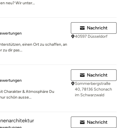
n neu? Wir unter...
Nachricht
rtung: 5 von 5 Sternen
Bewertungen
40597 Düsseldorf
unterstützen, einen Ort zu schaffen, an
zu dir pas...
Nachricht
rtung: 5 von 5 Sternen
Bewertungen
Sommerbergstraße
40, 78136 Schonach
 mit Charakter & Atmosphäre Du
im Schwarzwald
nur schön ausse...
nnenarchitektur
Nachricht
rtung: 5 von 5 Sternen
Bewertungen