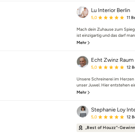
Lu Interior Berlin
Durchschnittliche Bewe
5,0
11 
Mach dein Zuhause zum Spiegel
ist einzigartig und das darf man
Mehr
Echt Zwinz Raum
Durchschnittliche Bewe
5,0
12 
Unsere Schreinerei im Herzen d
unser Juwel. Hier entstehen ein
Mehr
Stephanie Loy In
Durchschnittliche Bewe
5,0
12 
„Best of Houzz“-Gewin