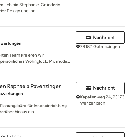
ten! Ich bin Stephanie, Gründerin
or Design und Inn...
Nachricht
rtung: 4.9 von 5 Sternen
ewertungen
78187 Gutmadingen
rten Team kreieren wir
 persönliches Wohnglück. Mit mode...
n Raphaela Pavenzinger
Nachricht
rtung: 5 von 5 Sternen
Bewertungen
Kapellenweg 24, 93173
Wenzenbach
n Planungsbüro für Inneneinrichtung
arüber hinaus ein...
er luther