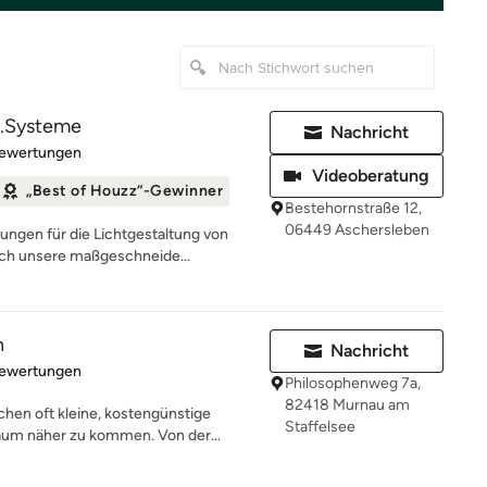
t.Systeme
Nachricht
rtung: 5 von 5 Sternen
Bewertungen
Videoberatung
„Best of Houzz“-Gewinner
Bestehornstraße 12,
06449 Aschersleben
ungen für die Lichtgestaltung von
ch unsere maßgeschneide...
n
Nachricht
rtung: 5 von 5 Sternen
Bewertungen
Philosophenweg 7a,
82418 Murnau am
chen oft kleine, kostengünstige
Staffelsee
m näher zu kommen. Von der...