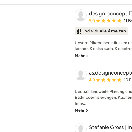
design-concept f
Durchschnittliche Bewe
5,0
11 
Individuelle Arbeiten
Unsere Räume beeinflussen un
kennen Sie das auch, Sie betre
Mehr
as.designconcept
Durchschnittliche Bewe
4,9
10 
Deutschlandweite Planung und 
Badmodernisierungen, Küchenp
Inne...
Mehr
Stefanie Gross | I