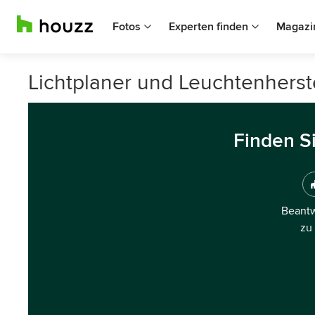
Fotos
Experten finden
Magazi
Lichtplaner und Leuchtenherste
Finden S
Beantw
zu