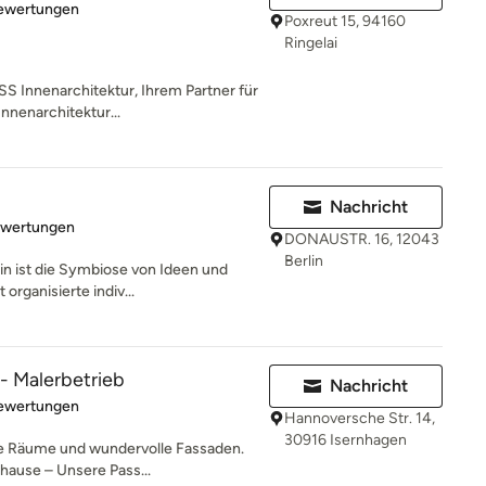
rtung: 5 von 5 Sternen
Bewertungen
Poxreut 15, 94160
Ringelai
 Innenarchitektur, Ihrem Partner für
Innenarchitektur...
Nachricht
rtung: 4.9 von 5 Sternen
ewertungen
DONAUSTR. 16, 12043
Berlin
in ist die Symbiose von Ideen und
 organisierte indiv...
 - Malerbetrieb
Nachricht
rtung: 5 von 5 Sternen
Bewertungen
Hannoversche Str. 14,
30916 Isernhagen
e Räume und wundervolle Fassaden.
uhause – Unsere Pass...