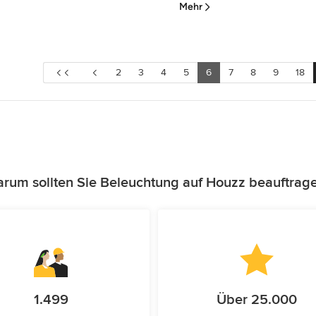
Mehr
2
3
4
5
6
7
8
9
18
rum sollten Sie Beleuchtung auf Houzz beauftrag
1.499
Über 25.000