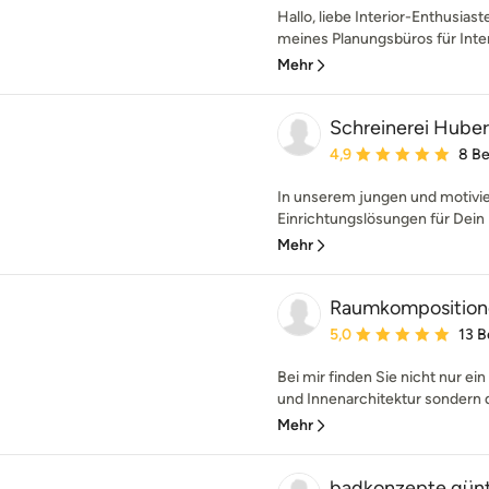
Hallo, liebe Interior-Enthusias
meines Planungsbüros für Interi
Mehr
Schreinerei Huber
Durchschnittliche Bewe
4,9
8 B
In unserem jungen und motivie
Einrichtungslösungen für Dein
Mehr
Raumkompositione
Durchschnittliche Bewe
5,0
13 
Bei mir finden Sie nicht nur ei
und Innenarchitektur sondern d
Mehr
badkonzepte günt