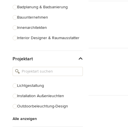
Badplanung & Badsanierung
Bauunternehmen
Innenarchitekten
Interior Designer & Raumausstatter
Küchenplanung
Projektart
Landschaftsarchitekten
Armaturen & Sanitärbedarf
Beleuchtung
Lichtgestaltung
Einbauschränke
Installation Außenleuchten
Alle anzeigen
Outdoorbeleuchtung-Design
Alle anzeigen