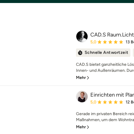
CAD.S Raum.Lich
Durchschnittliche Bewe
5,0
13 
Schnelle Antwortzeit
CAD.S bietet ganzheitliche Lös
Innen- und Außenräumen. Dur
Mehr
Einrichten mit Pla
Durchschnittliche Bewe
5,0
12 
Gerade im privaten Bereich rei
Maßnahmen, um dem Wohntrau
Mehr