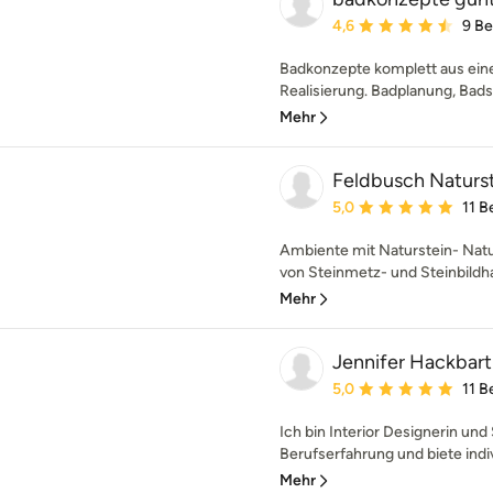
Durchschnittliche Bewe
4,6
9 B
Badkonzepte komplett aus eine
Realisierung. Badplanung, Bads
Mehr
Feldbusch Naturs
Durchschnittliche Bewe
5,0
11 
Ambiente mit Naturstein- Natur
von Steinmetz- und Steinbildh
Mehr
Jennifer Hackbart
Durchschnittliche Bewe
5,0
11 
Ich bin Interior Designerin und 
Berufserfahrung und biete indiv
Mehr