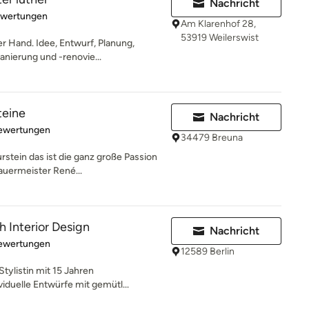
Nachricht
rtung: 4.6 von 5 Sternen
ewertungen
Am Klarenhof 28,
53919 Weilerswist
r Hand. Idee, Entwurf, Planung,
anierung und -renovie...
teine
Nachricht
rtung: 5 von 5 Sternen
Bewertungen
34479 Breuna
stein das ist die ganz große Passion
auermeister René...
h Interior Design
Nachricht
rtung: 5 von 5 Sternen
Bewertungen
12589 Berlin
Stylistin mit 15 Jahren
iduelle Entwürfe mit gemütl...