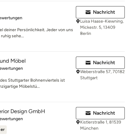
Nachricht
rtung: 5 von 5 Sternen
Bewertungen
Luisa Haase-Kiewning,
Mickestr. 5, 13409
 deiner Persönlichkeit. Jeder von uns
Berlin
 ruhig sehe...
 und Möbel
Nachricht
rtung: 5 von 5 Sternen
Bewertungen
Weberstraße 57, 70182
Stuttgart
es Stuttgarter Bohnenviertels ist
zigartige Möbelstü...
terior Design GmbH
Nachricht
rtung: 5 von 5 Sternen
Bewertungen
Kistlerstraße 1, 81539
München
ner