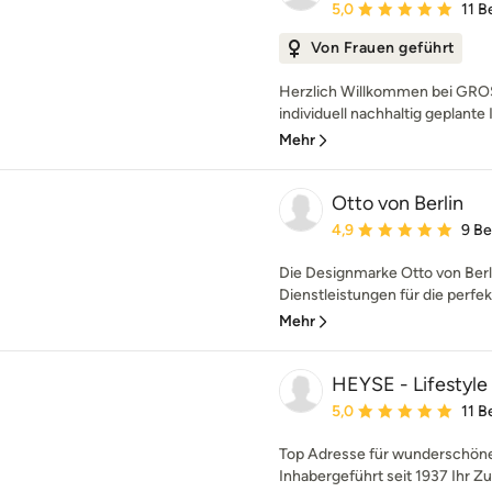
Durchschnittliche Bewe
5,0
11 
Von Frauen geführt
Herzlich Willkommen bei GROSS
individuell nachhaltig geplante 
Mehr
Otto von Berlin
Durchschnittliche Bewe
4,9
9 B
Die Designmarke Otto von Berl
Dienstleistungen für die perfekt
Mehr
HEYSE - Lifestyle
Durchschnittliche Bewe
5,0
11 
Top Adresse für wunderschön
Inhabergeführt seit 1937 Ihr Z