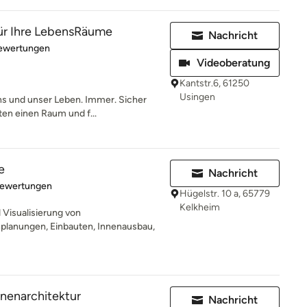
ür Ihre LebensRäume
Nachricht
rtung: 5 von 5 Sternen
Bewertungen
Videoberatung
Kantstr.6, 61250
Usingen
s und unser Leben. Immer. Sicher
ten einen Raum und f...
e
Nachricht
rtung: 4.9 von 5 Sternen
Bewertungen
Hügelstr. 10 a, 65779
Kelkheim
Visualisierung von
lanungen, Einbauten, Innenausbau,
nnenarchitektur
Nachricht