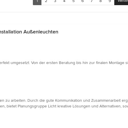
Weite
1
2
3
4
5
6
7
8
9
stallation Außenleuchten
fekt umgesetzt. Von der ersten Beratung bis hin zur finalen Montage si
men zu arbeiten. Durch die gute Kommunikation und Zusammenarbeit ergi
, bietet Planungsgruppe Licht kreative Lösungen und Alternativen, sow