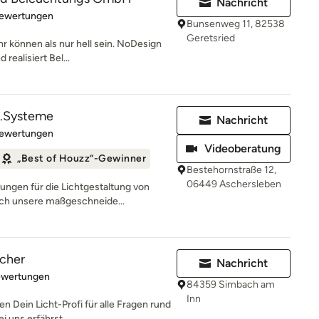
Nachricht
rtung: 5 von 5 Sternen
Bewertungen
Bunsenweg 11, 82538
Geretsried
r können als nur hell sein. NoDesign
realisiert Bel...
t.Systeme
Nachricht
rtung: 5 von 5 Sternen
Bewertungen
Videoberatung
„Best of Houzz“-Gewinner
Bestehornstraße 12,
06449 Aschersleben
ungen für die Lichtgestaltung von
ch unsere maßgeschneide...
cher
Nachricht
rtung: 5 von 5 Sternen
ewertungen
84359 Simbach am
Inn
en Dein Licht-Profi für alle Fragen rund
uns erfährst...