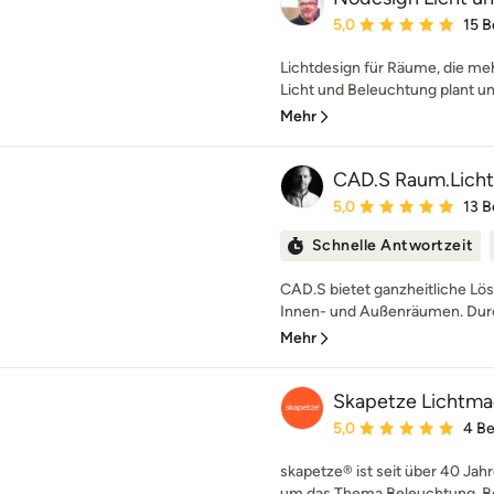
Durchschnittliche Bewe
5,0
15 
Lichtdesign für Räume, die meh
Licht und Beleuchtung plant und 
Mehr
CAD.S Raum.Lich
Durchschnittliche Bewe
5,0
13 
Schnelle Antwortzeit
CAD.S bietet ganzheitliche Lös
Innen- und Außenräumen. Dur
Mehr
Skapetze Lichtma
Durchschnittliche Bewe
5,0
4 B
skapetze® ist seit über 40 Jahr
um das Thema Beleuchtung. Bei 