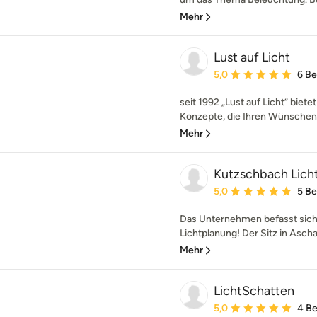
Mehr
Lust auf Licht
Durchschnittliche Bewe
5,0
6 B
seit 1992 „Lust auf Licht” biete
Konzepte, die Ihren Wünschen 
Mehr
Kutzschbach Lic
Durchschnittliche Bewe
5,0
5 B
Das Unternehmen befasst sich 
Lichtplanung! Der Sitz in Aschaf
Mehr
LichtSchatten
Durchschnittliche Bewe
5,0
4 B