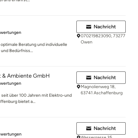
Nachricht
rtung: 5 von 5 Sternen
ewertungen
070219823090, 73277
Owen
t optimale Beratung und individuelle
und Bedürfniss...
ht & Ambiente GmbH
Nachricht
rtung: 5 von 5 Sternen
ewertungen
Magnolienweg 18,
63741 Aschaffenburg
seit über 100 Jahren mit Elektro-und
fenburg bietet a...
Nachricht
rtung: 5 von 5 Sternen
ewertungen
Wassergasse 35,