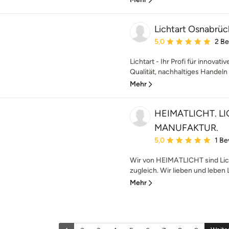
Lichtart Osnabrü
Durchschnittliche Bewe
5,0
2 B
Lichtart - Ihr Profi für innova
Qualität, nachhaltiges Handeln 
Mehr
HEIMATLICHT. L
MANUFAKTUR.
Durchschnittliche Bewe
5,0
1 B
Wir von HEIMATLICHT sind Lic
zugleich. Wir lieben und leben L
Mehr