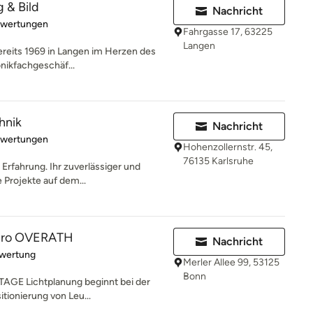
 & Bild
Nachricht
rtung: 5 von 5 Sternen
ewertungen
Fahrgasse 17, 63225
Langen
ereits 1969 in Langen im Herzen des
nikfachgeschäf...
hnik
Nachricht
rtung: 5 von 5 Sternen
ewertungen
Hohenzollernstr. 45,
76135 Karlsruhe
 Erfahrung. Ihr zuverlässiger und
e Projekte auf dem...
büro OVERATH
Nachricht
rtung: 5 von 5 Sternen
ewertung
Merler Allee 99, 53125
Bonn
 Lichtplanung beginnt bei der
itionierung von Leu...