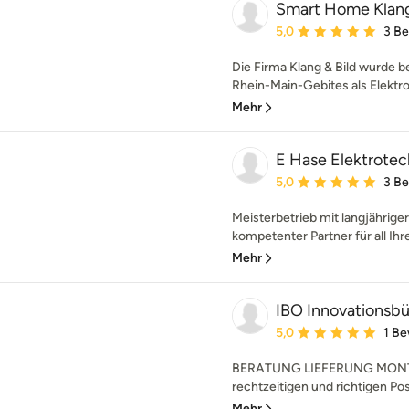
Smart Home Klang
Durchschnittliche Bewe
5,0
3 B
Die Firma Klang & Bild wurde b
Rhein-Main-Gebites als Elektro
Mehr
E Hase Elektrotec
Durchschnittliche Bewe
5,0
3 B
Meisterbetrieb mit langjähriger
kompetenter Partner für all Ihr
Mehr
IBO Innovations
Durchschnittliche Bewe
5,0
1 B
BERATUNG LIEFERUNG MONTAGE
rechtzeitigen und richtigen Pos
Mehr