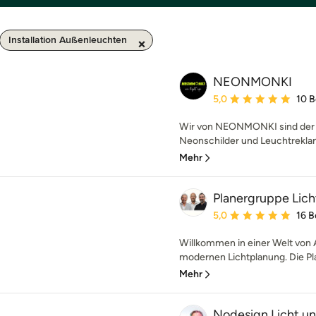
Installation Außenleuchten
NEONMONKI
Durchschnittliche Bewe
5,0
10 
Wir von NEONMONKI sind der E
Neonschilder und Leuchtreklamen
Mehr
Planergruppe Li
Durchschnittliche Bewe
5,0
16 
Willkommen in einer Welt von
modernen Lichtplanung. Die Pla
Mehr
Nodesign Licht 