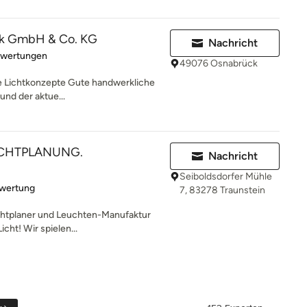
ck GmbH & Co. KG
Nachricht
rtung: 5 von 5 Sternen
ewertungen
49076 Osnabrück
tive Lichtkonzepte Gute handwerkliche
und der aktue...
ICHTPLANUNG.
Nachricht
Seiboldsdorfer Mühle
rtung: 5 von 5 Sternen
ewertung
7, 83278 Traunstein
htplaner und Leuchten-Manufaktur
icht! Wir spielen...