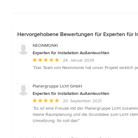
Hervorgehobene Bewertungen für Experten für In
NEONMONKI
Experten für Installation Außenleuchten
Durchschnittliche
24. Januar 2026
Bewertung:
“Das Team von Neonmonki hat unser Projekt wirklich per
5
von
5
Planergruppe Licht GmbH
Sternen
Experten für Installation Außenleuchten
Durchschnittliche
20. September 2021
Bewertung:
“Es ist eine Freude mit der Planergruppe Licht zusam
5
meine Raumplanung und die Grundidee zum Licht stehen
von
Umsetzung. So soll das!”
5
Sternen