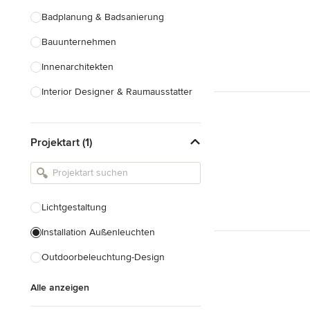
Badplanung & Badsanierung
Bauunternehmen
Innenarchitekten
Interior Designer & Raumausstatter
Küchenplanung
Projektart (1)
Landschaftsarchitekten
Armaturen & Sanitärbedarf
Beleuchtung
Lichtgestaltung
Einbauschränke
Installation Außenleuchten
Alle anzeigen
Outdoorbeleuchtung-Design
Alle anzeigen