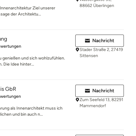
88662 Überlingen
 Innenarchitektur Ziel unserer
sage der Architektu...
ung
Nachricht
rtung: 5 von 5 Sternen
ewertungen
Stader Straße 2, 27419
Sittensen
 zu genießen und sich wohlzufühlen.
Die Idee hinter...
kis GbR
Nachricht
rtung: 5 von 5 Sternen
ewertungen
Zum Seefeld 13, 82291
Mammendorf
rung als Innenarchitekt muss ich
ichen und bin auch n...