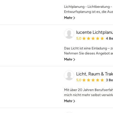
Lichtplanung - Lichtberatung -
Entwurfsplanung ist es, die Aus
Mehr
lucente Lichtplan
Durchschnittliche Bewe
5,0
4 B
Das Licht ist eine Einladung –
Nehmen Sie dieses Angebot an. 
Mehr
Licht, Raum & Tra
Durchschnittliche Bewe
5,0
3 B
Mit über 20 Jahren Berufserfah
mich nicht mehr selbst verwirkl
Mehr