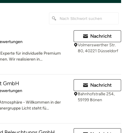
Nachricht
rtung: 5 von 5 Sternen
Bewertungen
Volmerswerther Str.
80, 40221 Düsseldorf
xperte für individuelle Premium
. Wir realisieren in...
cht GmbH
Nachricht
rtung: 5 von 5 Sternen
Bewertungen
Bahnhofstraße 254,
59199 Bönen
 Atmosphäre - Willkommen in der
nergruppe Licht steht fü...
und Beleuchtungs GmbH