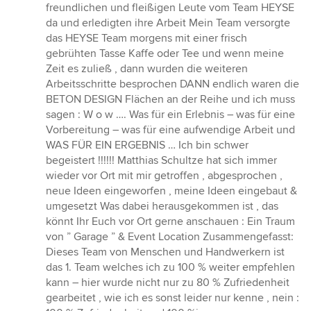
freundlichen und fleißigen Leute vom Team HEYSE
da und erledigten ihre Arbeit Mein Team versorgte
das HEYSE Team morgens mit einer frisch
gebrühten Tasse Kaffe oder Tee und wenn meine
Zeit es zuließ , dann wurden die weiteren
Arbeitsschritte besprochen DANN endlich waren die
BETON DESIGN Flächen an der Reihe und ich muss
sagen : W o w …. Was für ein Erlebnis – was für eine
Vorbereitung – was für eine aufwendige Arbeit und
WAS FÜR EIN ERGEBNIS … Ich bin schwer
begeistert !!!!!! Matthias Schultze hat sich immer
wieder vor Ort mit mir getroffen , abgesprochen ,
neue Ideen eingeworfen , meine Ideen eingebaut &
umgesetzt Was dabei herausgekommen ist , das
könnt Ihr Euch vor Ort gerne anschauen : Ein Traum
von ” Garage ” & Event Location Zusammengefasst:
Dieses Team von Menschen und Handwerkern ist
das 1. Team welches ich zu 100 % weiter empfehlen
kann – hier wurde nicht nur zu 80 % Zufriedenheit
gearbeitet , wie ich es sonst leider nur kenne , nein :