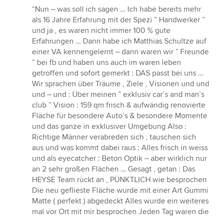
Bewertung:
“Nun – was soll ich sagen … Ich habe bereits mehr
5
als 16 Jahre Erfahrung mit der Spezi ” Handwerker ”
von
und ja , es waren nicht immer 100 % gute
5
Erfahrungen … Dann habe ich Matthias Schultze auf
Sternen
einer VA kennengelernt – dann waren wir ” Freunde
” bei fb und haben uns auch im waren leben
getroffen und sofort gemerkt : DAS passt bei uns …
Wir sprachen über Träume , Ziele , Visionen und und
und – und : Über meinen ” exklusiv car’s and man’s
club ” Vision : 159 qm frisch & aufwändig renovierte
Fläche für besondere Auto’s & besondere Momente
und das ganze in exklusiver Umgebung Also :
Richtige Männer verabreden sich , tauschen sich
aus und was kommt dabei raus : Alles frisch in weiss
und als eyecatcher : Beton Optik – aber wirklich nur
an 2 sehr großen Flächen … Gesagt , getan : Das
HEYSE Team rückt an , PÜNKTLICH wie besprochen
Die neu geflieste Fläche wurde mit einer Art Gummi
Matte ( perfekt ) abgedeckt Alles wurde ein weiteres
mal vor Ort mit mir besprochen Jeden Tag waren die