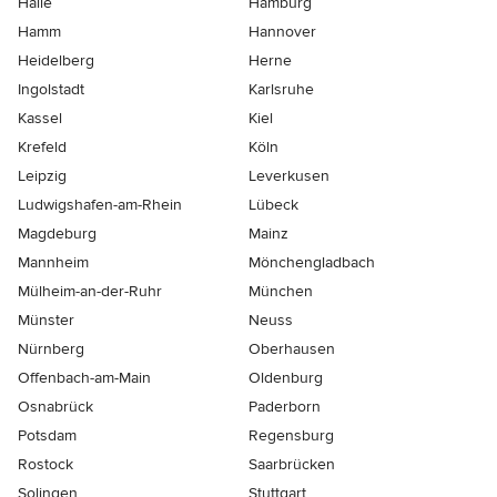
Halle
Hamburg
Hamm
Hannover
Heidelberg
Herne
Ingolstadt
Karlsruhe
Kassel
Kiel
Krefeld
Köln
Leipzig
Leverkusen
Ludwigshafen-am-Rhein
Lübeck
Magdeburg
Mainz
Mannheim
Mönchen­gladbach
Mülheim-an-der-Ruhr
München
Münster
Neuss
Nürnberg
Oberhausen
Offenbach-am-Main
Oldenburg
Osnabrück
Paderborn
Potsdam
Regensburg
Rostock
Saarbrücken
Solingen
Stuttgart