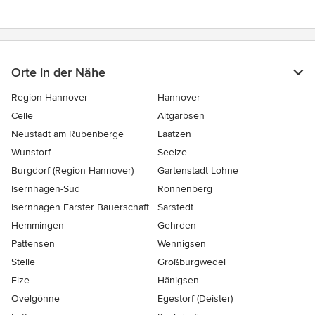
Orte in der Nähe
Region Hannover
Hannover
Celle
Altgarbsen
Neustadt am Rübenberge
Laatzen
Wunstorf
Seelze
Burgdorf (Region Hannover)
Gartenstadt Lohne
Isernhagen-Süd
Ronnenberg
Isernhagen Farster Bauerschaft
Sarstedt
Hemmingen
Gehrden
Pattensen
Wennigsen
Stelle
Großburgwedel
Elze
Hänigsen
Ovelgönne
Egestorf (Deister)