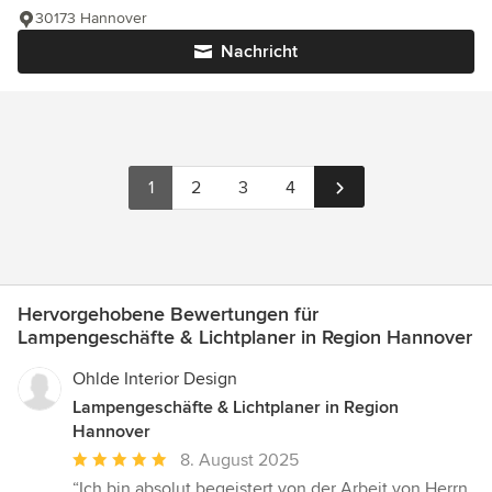
30173 Hannover
Nachricht
1
2
3
4
Hervorgehobene Bewertungen für
Lampengeschäfte & Lichtplaner in Region Hannover
Ohlde Interior Design
Lampengeschäfte & Lichtplaner in Region
Hannover
Durchschnittliche
8. August 2025
Bewertung:
“Ich bin absolut begeistert von der Arbeit von Herrn