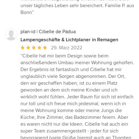
unser tägliches Leben sehr bereichert. Familie P. aus
Bonn”
plan-id | Cibelle de Pádua
Lampengeschäfte & Lichtplaner in Remagen
Durchschnittliche
29. März 2022
Bewertung:
“Cibelle hat mir beim Design sowie beim
5
anschließendem Umbau meiner Wohnung geholfen.
von
Der Ergebnis ist fantastisch und Cibelle hat mir
5
unglaublich viele Sorgen abgenommen. Der Ort,
Sternen
den wir geschaffen haben, ist zu einem Platz
geworden an dem sich meine Kinder und ich
wirklich wohl fühlen. Jeder Raum für sich ist einfach
nur toll und ich freue mich jedesmal, wenn ich in
meine Wohnung komme oder meine Jungs die
Küche, Ihre Zimmer, das Badezimmer feiern. Aber
es waren nicht nur die Ideen. Cibelle hat auch ein
super Team zusammengestellt - jeder für sich
hevorragend (viele Grüße hiermit auch an Thorsten,