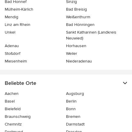
Bad Honnef
Sinzig
Mülheim-Kärlich
Bad Breisig
Mendig
Weißenthurm
Linz am Rhein
Bad Hönningen
Unkel
Sankt Katharinen (Landkreis
Neuwied)
Adenau
Horhausen
Stoßdorf
Weiler
Miesenheim
Niederadenau
Beliebte Orte
Aachen
Augsburg
Basel
Berlin
Bielefeld
Bonn
Braunschweig
Bremen
Chemnitz
Darmstadt
Dortmund
Dresden