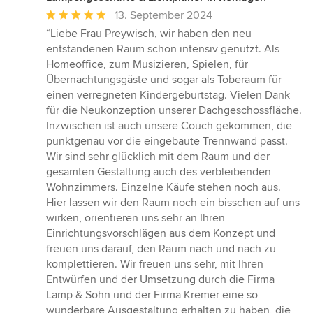
Durchschnittliche
13. September 2024
Bewertung:
“Liebe Frau Preywisch, wir haben den neu
5
entstandenen Raum schon intensiv genutzt. Als
von
Homeoffice, zum Musizieren, Spielen, für
5
Übernachtungsgäste und sogar als Toberaum für
Sternen
einen verregneten Kindergeburtstag. Vielen Dank
für die Neukonzeption unserer Dachgeschossfläche.
Inzwischen ist auch unsere Couch gekommen, die
punktgenau vor die eingebaute Trennwand passt.
Wir sind sehr glücklich mit dem Raum und der
gesamten Gestaltung auch des verbleibenden
Wohnzimmers. Einzelne Käufe stehen noch aus.
Hier lassen wir den Raum noch ein bisschen auf uns
wirken, orientieren uns sehr an Ihren
Einrichtungsvorschlägen aus dem Konzept und
freuen uns darauf, den Raum nach und nach zu
komplettieren. Wir freuen uns sehr, mit Ihren
Entwürfen und der Umsetzung durch die Firma
Lamp & Sohn und der Firma Kremer eine so
wunderbare Ausgestaltung erhalten zu haben, die