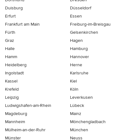
Duisburg
Düsseldorf
Erfurt
Essen
Frankfurt am Main
Freiburg-im-Breisgau
Fürth
Gelsenkirchen
Graz
Hagen
Halle
Hamburg
Hamm
Hannover
Heidelberg
Herne
Ingolstadt
Karlsruhe
Kassel
Kiel
Krefeld
Köln
Leipzig
Leverkusen
Ludwigshafen-am-Rhein
Lübeck
Magdeburg
Mainz
Mannheim
Mönchen­gladbach
Mülheim-an-der-Ruhr
München
Münster
Neuss