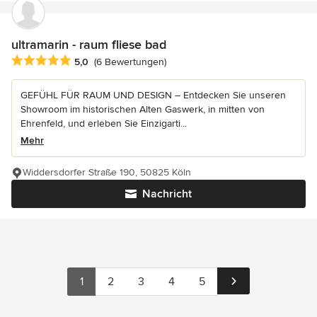
ultramarin - raum fliese bad
Durchschnittliche Bewertung: 5 von 5 Sternen
5,0
(6 Bewertungen)
GEFÜHL FÜR RAUM UND DESIGN – Entdecken Sie unseren
Showroom im historischen Alten Gaswerk, in mitten von
Ehrenfeld, und erleben Sie Einzigarti...
Mehr
Widdersdorfer Straße 190, 50825 Köln
Nachricht
1
2
3
4
5