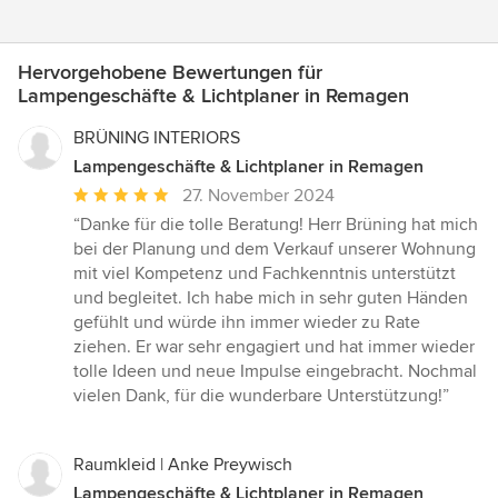
Hervorgehobene Bewertungen für
Lampengeschäfte & Lichtplaner in Remagen
BRÜNING INTERIORS
Lampengeschäfte & Lichtplaner in Remagen
Durchschnittliche
27. November 2024
Bewertung:
“Danke für die tolle Beratung! Herr Brüning hat mich
5
bei der Planung und dem Verkauf unserer Wohnung
von
mit viel Kompetenz und Fachkenntnis unterstützt
5
und begleitet. Ich habe mich in sehr guten Händen
Sternen
gefühlt und würde ihn immer wieder zu Rate
ziehen. Er war sehr engagiert und hat immer wieder
tolle Ideen und neue Impulse eingebracht. Nochmal
vielen Dank, für die wunderbare Unterstützung!”
Raumkleid | Anke Preywisch
Lampengeschäfte & Lichtplaner in Remagen