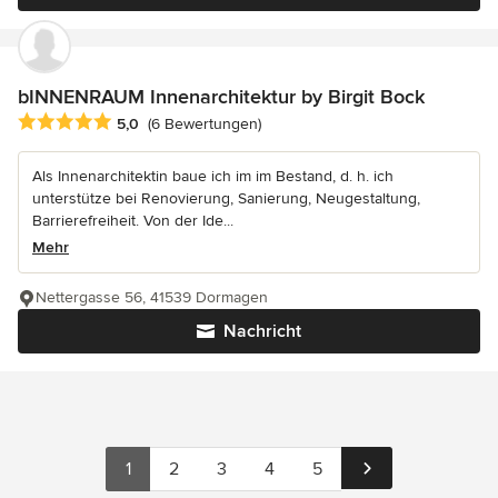
bINNENRAUM Innenarchitektur by Birgit Bock
Durchschnittliche Bewertung: 5 von 5 Sternen
5,0
(6 Bewertungen)
Als Innenarchitektin baue ich im im Bestand, d. h. ich
unterstütze bei Renovierung, Sanierung, Neugestaltung,
Barrierefreiheit. Von der Ide...
Mehr
Nettergasse 56, 41539 Dormagen
Nachricht
1
2
3
4
5