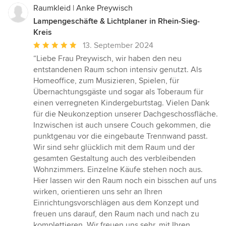
Raumkleid | Anke Preywisch
Lampengeschäfte & Lichtplaner in Rhein-Sieg-
Kreis
Durchschnittliche
13. September 2024
Bewertung:
“Liebe Frau Preywisch, wir haben den neu
5
entstandenen Raum schon intensiv genutzt. Als
von
Homeoffice, zum Musizieren, Spielen, für
5
Übernachtungsgäste und sogar als Toberaum für
Sternen
einen verregneten Kindergeburtstag. Vielen Dank
für die Neukonzeption unserer Dachgeschossfläche.
Inzwischen ist auch unsere Couch gekommen, die
punktgenau vor die eingebaute Trennwand passt.
Wir sind sehr glücklich mit dem Raum und der
gesamten Gestaltung auch des verbleibenden
Wohnzimmers. Einzelne Käufe stehen noch aus.
Hier lassen wir den Raum noch ein bisschen auf uns
wirken, orientieren uns sehr an Ihren
Einrichtungsvorschlägen aus dem Konzept und
freuen uns darauf, den Raum nach und nach zu
komplettieren. Wir freuen uns sehr, mit Ihren