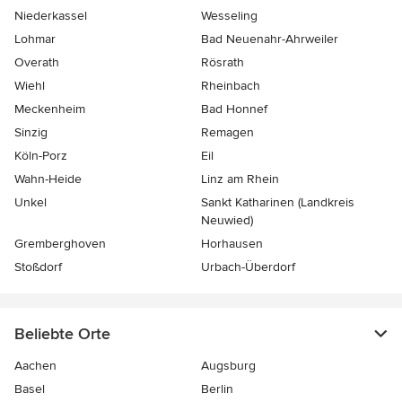
Niederkassel
Wesseling
Lohmar
Bad Neuenahr-Ahrweiler
Overath
Rösrath
Wiehl
Rheinbach
Meckenheim
Bad Honnef
Sinzig
Remagen
Köln-Porz
Eil
Wahn-Heide
Linz am Rhein
Unkel
Sankt Katharinen (Landkreis
Neuwied)
Gremberghoven
Horhausen
Stoßdorf
Urbach-Überdorf
Beliebte Orte
Aachen
Augsburg
Basel
Berlin