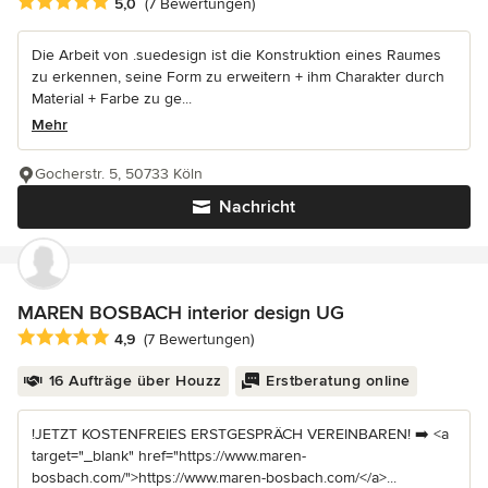
Durchschnittliche Bewertung: 5 von 5 Sternen
5,0
(7 Bewertungen)
Die Arbeit von .suedesign ist die Konstruktion eines Raumes
zu erkennen, seine Form zu erweitern + ihm Charakter durch
Material + Farbe zu ge...
Mehr
Gocherstr. 5, 50733 Köln
Nachricht
MAREN BOSBACH interior design UG
Durchschnittliche Bewertung: 4.9 von 5 Sternen
4,9
(7 Bewertungen)
16 Aufträge über Houzz
Erstberatung online
!JETZT KOSTENFREIES ERSTGESPRÄCH VEREINBAREN! ➡️ <a
target="_blank" href="https://www.maren-
bosbach.com/">https://www.maren-bosbach.com/</a>...