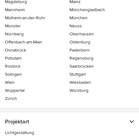
Magdeburg
Mainz
Mannheim
Mönchen­gladbach
Mülheim-an-der-Ruhr
München
Münster
Neuss
Nürnberg
Oberhausen
Offenbach-am-Main
Oldenburg
Osnabrück
Paderborn
Potsdam
Regensburg
Rostock
Saarbrücken
Solingen
Stuttgart
Wien
Wiesbaden
Wuppertal
Würzburg
Zürich
Projektart
Lichtgestaltung