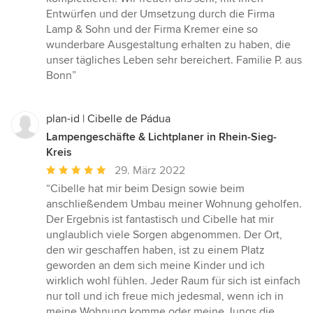
Entwürfen und der Umsetzung durch die Firma
Lamp & Sohn und der Firma Kremer eine so
wunderbare Ausgestaltung erhalten zu haben, die
unser tägliches Leben sehr bereichert. Familie P. aus
Bonn”
plan-id | Cibelle de Pádua
Lampengeschäfte & Lichtplaner in Rhein-Sieg-
Kreis
Durchschnittliche
29. März 2022
Bewertung:
“Cibelle hat mir beim Design sowie beim
5
anschließendem Umbau meiner Wohnung geholfen.
von
Der Ergebnis ist fantastisch und Cibelle hat mir
5
unglaublich viele Sorgen abgenommen. Der Ort,
Sternen
den wir geschaffen haben, ist zu einem Platz
geworden an dem sich meine Kinder und ich
wirklich wohl fühlen. Jeder Raum für sich ist einfach
nur toll und ich freue mich jedesmal, wenn ich in
meine Wohnung komme oder meine Jungs die