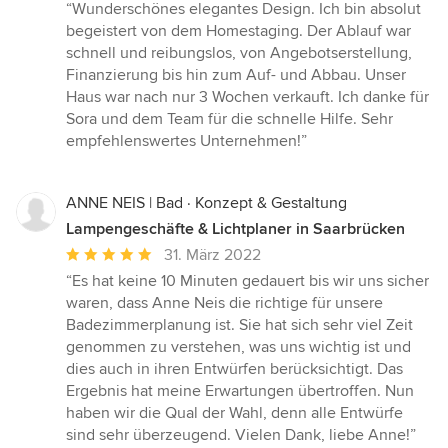
Bewertung:
“Wunderschönes elegantes Design. Ich bin absolut
5
begeistert von dem Homestaging. Der Ablauf war
von
schnell und reibungslos, von Angebotserstellung,
5
Finanzierung bis hin zum Auf- und Abbau. Unser
Sternen
Haus war nach nur 3 Wochen verkauft. Ich danke für
Sora und dem Team für die schnelle Hilfe. Sehr
empfehlenswertes Unternehmen!”
ANNE NEIS | Bad · Konzept & Gestaltung
Lampengeschäfte & Lichtplaner in Saarbrücken
Durchschnittliche
31. März 2022
Bewertung:
“Es hat keine 10 Minuten gedauert bis wir uns sicher
5
waren, dass Anne Neis die richtige für unsere
von
Badezimmerplanung ist. Sie hat sich sehr viel Zeit
5
genommen zu verstehen, was uns wichtig ist und
Sternen
dies auch in ihren Entwürfen berücksichtigt. Das
Ergebnis hat meine Erwartungen übertroffen. Nun
haben wir die Qual der Wahl, denn alle Entwürfe
sind sehr überzeugend. Vielen Dank, liebe Anne!”