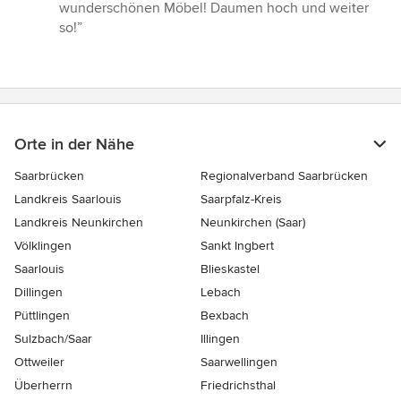
wunderschönen Möbel! Daumen hoch und weiter
so!”
Orte in der Nähe
Saarbrücken
Regionalverband Saarbrücken
Landkreis Saarlouis
Saarpfalz-Kreis
Landkreis Neunkirchen
Neunkirchen (Saar)
Völklingen
Sankt Ingbert
Saarlouis
Blieskastel
Dillingen
Lebach
Püttlingen
Bexbach
Sulzbach/Saar
Illingen
Ottweiler
Saarwellingen
Überherrn
Friedrichsthal