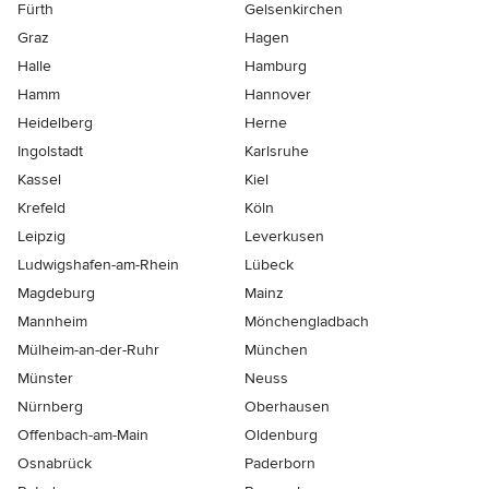
Fürth
Gelsenkirchen
Graz
Hagen
Halle
Hamburg
Hamm
Hannover
Heidelberg
Herne
Ingolstadt
Karlsruhe
Kassel
Kiel
Krefeld
Köln
Leipzig
Leverkusen
Ludwigshafen-am-Rhein
Lübeck
Magdeburg
Mainz
Mannheim
Mönchen­gladbach
Mülheim-an-der-Ruhr
München
Münster
Neuss
Nürnberg
Oberhausen
Offenbach-am-Main
Oldenburg
Osnabrück
Paderborn