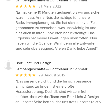
Lampengeschäfte & Lichtplaner in Schmelz
Durchschnittliche
31. März 2022
Bewertung:
“Es hat keine 10 Minuten gedauert bis wir uns sicher
5
waren, dass Anne Neis die richtige für unsere
von
Badezimmerplanung ist. Sie hat sich sehr viel Zeit
5
genommen zu verstehen, was uns wichtig ist und
Sternen
dies auch in ihren Entwürfen berücksichtigt. Das
Ergebnis hat meine Erwartungen übertroffen. Nun
haben wir die Qual der Wahl, denn alle Entwürfe
sind sehr überzeugend. Vielen Dank, liebe Anne!”
Bolz Licht und Design
Lampengeschäfte & Lichtplaner in Schmelz
Durchschnittliche
29. August 2015
Bewertung:
“Das passende Licht und die für sich passende
5
Einrichtung zu finden ist eine große
von
Herausforderung. Deshalb sind wir sehr froh
5
darüber, dass wir das Team von Bolz Licht & Design
Sternen
an unserer Seite hatten, das uns trotz unseres relativ