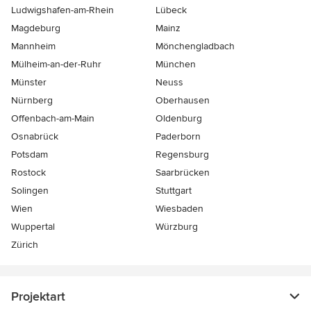
Ludwigshafen-am-Rhein
Lübeck
Magdeburg
Mainz
Mannheim
Mönchen­gladbach
Mülheim-an-der-Ruhr
München
Münster
Neuss
Nürnberg
Oberhausen
Offenbach-am-Main
Oldenburg
Osnabrück
Paderborn
Potsdam
Regensburg
Rostock
Saarbrücken
Solingen
Stuttgart
Wien
Wiesbaden
Wuppertal
Würzburg
Zürich
Projektart