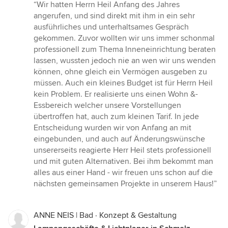
Bewertung:
“Wir hatten Herrn Heil Anfang des Jahres
5
angerufen, und sind direkt mit ihm in ein sehr
von
ausführliches und unterhaltsames Gespräch
5
gekommen. Zuvor wollten wir uns immer schonmal
Sternen
professionell zum Thema Inneneinrichtung beraten
lassen, wussten jedoch nie an wen wir uns wenden
können, ohne gleich ein Vermögen ausgeben zu
müssen. Auch ein kleines Budget ist für Herrn Heil
kein Problem. Er realisierte uns einen Wohn &-
Essbereich welcher unsere Vorstellungen
übertroffen hat, auch zum kleinen Tarif. In jede
Entscheidung wurden wir von Anfang an mit
eingebunden, und auch auf Änderungswünsche
unsererseits reagierte Herr Heil stets professionell
und mit guten Alternativen. Bei ihm bekommt man
alles aus einer Hand - wir freuen uns schon auf die
nächsten gemeinsamen Projekte in unserem Haus!”
ANNE NEIS | Bad · Konzept & Gestaltung