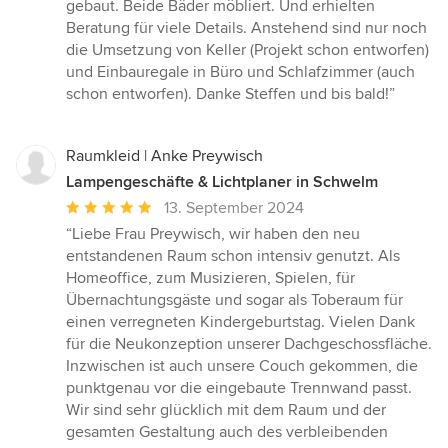
gebaut. Beide Bäder möbliert. Und erhielten
Beratung für viele Details. Anstehend sind nur noch
die Umsetzung von Keller (Projekt schon entworfen)
und Einbauregale in Büro und Schlafzimmer (auch
schon entworfen). Danke Steffen und bis bald!”
Raumkleid | Anke Preywisch
Lampengeschäfte & Lichtplaner in Schwelm
Durchschnittliche
13. September 2024
Bewertung:
“Liebe Frau Preywisch, wir haben den neu
5
entstandenen Raum schon intensiv genutzt. Als
von
Homeoffice, zum Musizieren, Spielen, für
5
Übernachtungsgäste und sogar als Toberaum für
Sternen
einen verregneten Kindergeburtstag. Vielen Dank
für die Neukonzeption unserer Dachgeschossfläche.
Inzwischen ist auch unsere Couch gekommen, die
punktgenau vor die eingebaute Trennwand passt.
Wir sind sehr glücklich mit dem Raum und der
gesamten Gestaltung auch des verbleibenden