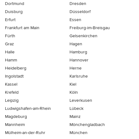
Dortmund
Dresden
Duisburg
Düsseldorf
Erfurt
Essen
Frankfurt am Main
Freiburg-im-Breisgau
Fürth
Gelsenkirchen
Graz
Hagen
Halle
Hamburg
Hamm
Hannover
Heidelberg
Herne
Ingolstadt
Karlsruhe
Kassel
Kiel
Krefeld
Köln
Leipzig
Leverkusen
Ludwigshafen-am-Rhein
Lübeck
Magdeburg
Mainz
Mannheim
Mönchen­gladbach
Mülheim-an-der-Ruhr
München