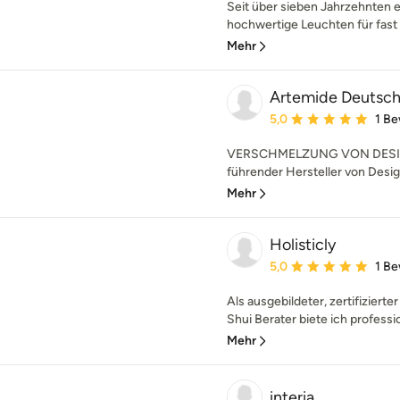
Seit über sieben Jahrzehnten 
hochwertige Leuchten für fast a
Mehr
Artemide Deutsc
Durchschnittliche Bewe
5,0
1 B
VERSCHMELZUNG VON DESIG
führender Hersteller von Desig
Mehr
Holisticly
Durchschnittliche Bewe
5,0
1 B
Als ausgebildeter, zertifiziert
Shui Berater biete ich professi
Mehr
interia