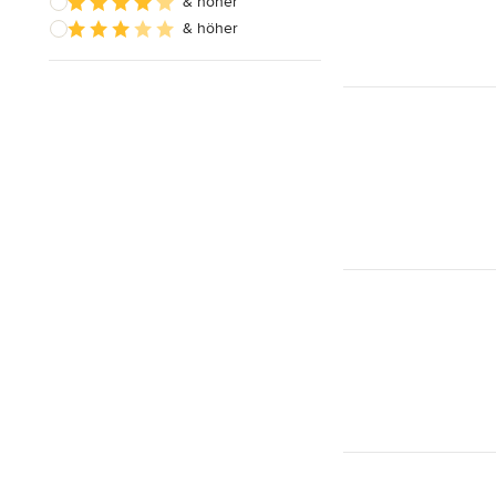
& höher
& höher