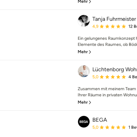
Mehr
Tanja Fuhrmeister 
Durchschnittliche Bewe
4,9
12 
Ein gelungenes Raumkonzept ha
Elemente des Raumes, ob Böden
Mehr
Lüchtenborg Wohn
Durchschnittliche Bewe
5,0
4 B
Zusammen mit meinem Team k
Ihrer Räume in privaten Wohnu
Mehr
BEGA
Durchschnittliche Bewe
5,0
1 B