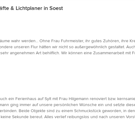
e & Lichtplaner in Soest
äume wahr werden... Ohne Frau Fuhrmeister, ihr gutes Zuhören, ihre Krea
ndere unseren Flur hätten wir nicht so außergewöhnlich gestaltet. Au
nd sehr angenehmen Art behilflich. Wir können eine Zusammenarbeit mit 
uch ein Ferienhaus auf Sylt mit Frau Hilgemann renoviert bzw. kernsan
gemann ging immer auf unsere persönlichen Wünsche ein und setzte dies
 verbinden. Beide Objekte sind zu einem Schmuckstück geworden, in dene
eine Sekunde bereut. Alles verlief reibungslos und nach unseren Vorst