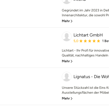
Gegründet im Jahr 2023 in Delbr
Innenarchitektur, die sowohl Pri
Mehr
Lichtart GmbH
Durchschnittliche Bewe
5,0
1 B
Lichtart - Ihr Profi für innova
Qualität, nachhaltiges Handeln 
Mehr
Lignatus - Die W
Unsere Stückzahl ist die Eins K
Ausstellungsflächen der Möbel
Mehr