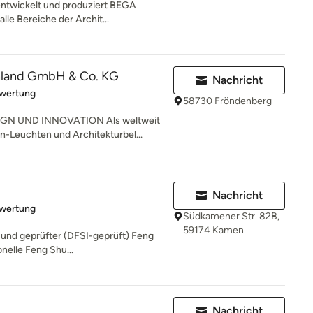
entwickelt und produziert BEGA
lle Bereiche der Archit...
hland GmbH & Co. KG
Nachricht
rtung: 5 von 5 Sternen
ewertung
58730 Fröndenberg
N UND INNOVATION Als weltweit
n-Leuchten und Architekturbel...
Nachricht
rtung: 5 von 5 Sternen
ewertung
Südkamener Str. 82B,
59174 Kamen
er und geprüfter (DFSI-geprüft) Feng
onelle Feng Shu...
Nachricht