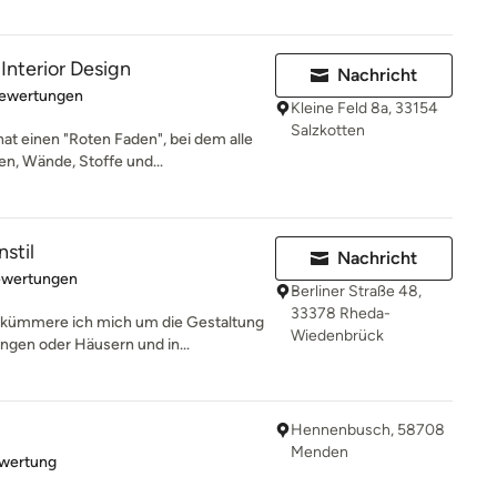
Interior Design
Nachricht
rtung: 4.9 von 5 Sternen
Bewertungen
Kleine Feld 8a, 33154
Salzkotten
t einen "Roten Faden", bei dem alle
, Wände, Stoffe und...
stil
Nachricht
rtung: 5 von 5 Sternen
ewertungen
Berliner Straße 48,
33378 Rheda-
ümmere ich mich um die Gestaltung
Wiedenbrück
ngen oder Häusern und in...
Hennenbusch, 58708
Menden
rtung: 5 von 5 Sternen
ewertung