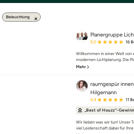
Beleuchtung
Planergruppe Li
Durchschnittliche Bewe
5,0
16 
Willkommen in einer Welt von
modernen Lichtplanung. Die Pla
Mehr
raumgespür innena
Hilgemann
Durchschnittliche Bewe
4,9
11 
„Best of Houzz“-Gewin
Wir lieben was wir tun! Unser 
viel Leidenschaft dabei für Ihr