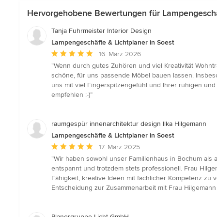
Hervorgehobene Bewertungen für Lampengeschäft
Tanja Fuhrmeister Interior Design
Lampengeschäfte & Lichtplaner in Soest
Durchschnittliche
16. März 2026
Bewertung:
“Wenn durch gutes Zuhören und viel Kreativität Wohntr
5
schöne, für uns passende Möbel bauen lassen. Insbeso
von
uns mit viel Fingerspitzengefühl und Ihrer ruhigen u
5
empfehlen :-)”
Sternen
raumgespür innenarchitektur design Ilka Hilgemann
Lampengeschäfte & Lichtplaner in Soest
Durchschnittliche
17. März 2025
Bewertung:
“Wir haben sowohl unser Familienhaus in Bochum als a
5
entspannt und trotzdem stets professionell. Frau Hil
von
Fähigkeit, kreative Ideen mit fachlicher Kompetenz zu
5
Entscheidung zur Zusammenarbeit mit Frau Hilgemann k
Sternen
Planergruppe Licht GmbH