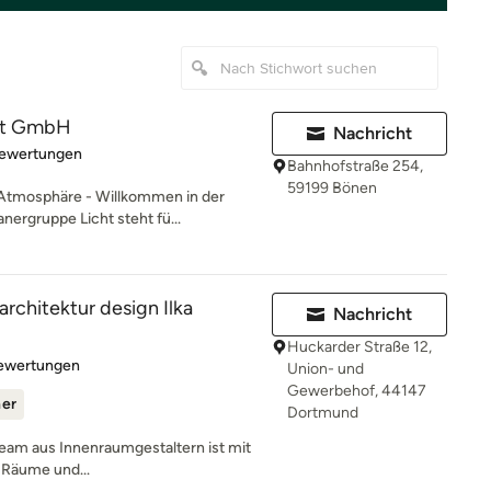
cht GmbH
Nachricht
rtung: 5 von 5 Sternen
Bewertungen
Bahnhofstraße 254,
59199 Bönen
 Atmosphäre - Willkommen in der
nergruppe Licht steht fü...
rchitektur design Ilka
Nachricht
Huckarder Straße 12,
rtung: 4.9 von 5 Sternen
Bewertungen
Union- und
Gewerbehof, 44147
ner
Dortmund
Team aus Innenraumgestaltern ist mit
e Räume und...