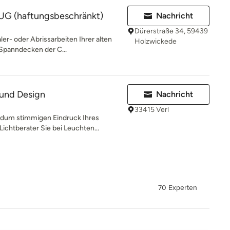
UG (haftungsbeschränkt)
Nachricht
Dürerstraße 34, 59439
er- oder Abrissarbeiten Ihrer alten
Holzwickede
Spanndecken der C...
 und Design
Nachricht
33415 Verl
um stimmigen Eindruck Ihres
ichtberater Sie bei Leuchten...
70 Experten