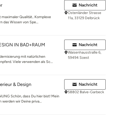
er
Nachricht
Ostenländer Strasse
t maximaler Qualität.. Komplexe
11a, 33129 Delbrück
n das Wissen von Spe...
ESIGN IN BAD+RAUM
Nachricht
Waisenhausstraße 6,
rnisierung mit natürlichen
59494 Soest
pferd. Viele verwenden als Sc...
erieur & Design
Nachricht
58802 Balve-Garbeck
G Schön, dass Du hier bist! Mein
werden wir Deine priva...