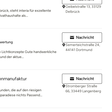
Geibelstraße 13, 33129
ück, steht interia für exzellente
Delbrück
vathaushalte als...
Nachricht
rtung: 5 von 5 Sternen
ewertung
Semerteichstraße 24,
44141 Dortmund
tive Lichtkonzepte Gute handwerkliche
und der aktue...
ohnmanufaktur
Nachricht
Stromberger Straße
unden, die auf den riesigen
66, 33449 Langenberg
paradiese nichts Passend...