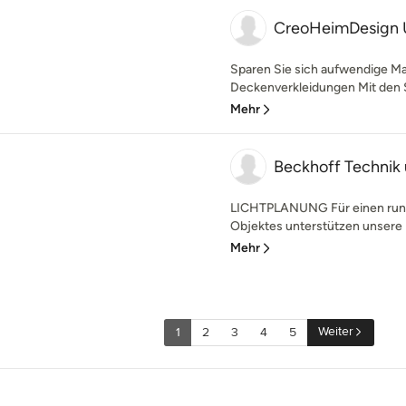
CreoHeimDesign 
Sparen Sie sich aufwendige Mal
Deckenverkleidungen Mit den 
Mehr
Beckhoff Technik
LICHTPLANUNG Für einen rund
Objektes unterstützen unsere L
Mehr
Weiter
1
2
3
4
5