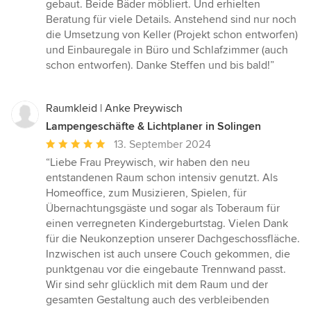
gebaut. Beide Bäder möbliert. Und erhielten
Beratung für viele Details. Anstehend sind nur noch
die Umsetzung von Keller (Projekt schon entworfen)
und Einbauregale in Büro und Schlafzimmer (auch
schon entworfen). Danke Steffen und bis bald!”
Raumkleid | Anke Preywisch
Lampengeschäfte & Lichtplaner in Solingen
Durchschnittliche
13. September 2024
Bewertung:
“Liebe Frau Preywisch, wir haben den neu
5
entstandenen Raum schon intensiv genutzt. Als
von
Homeoffice, zum Musizieren, Spielen, für
5
Übernachtungsgäste und sogar als Toberaum für
Sternen
einen verregneten Kindergeburtstag. Vielen Dank
für die Neukonzeption unserer Dachgeschossfläche.
Inzwischen ist auch unsere Couch gekommen, die
punktgenau vor die eingebaute Trennwand passt.
Wir sind sehr glücklich mit dem Raum und der
gesamten Gestaltung auch des verbleibenden