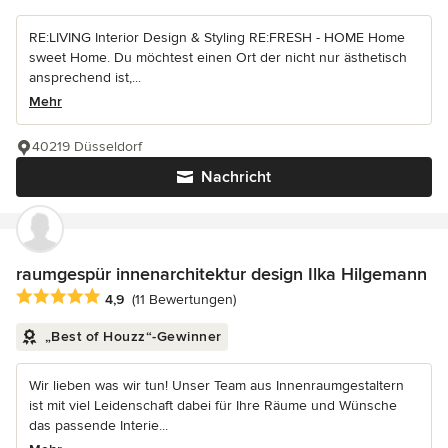
RE:LIVING Interior Design & Styling RE:FRESH - HOME Home
sweet Home. Du möchtest einen Ort der nicht nur ästhetisch
ansprechend ist,...
Mehr
40219 Düsseldorf
Nachricht
raumgespür innenarchitektur design Ilka Hilgemann
Durchschnittliche Bewertung: 4.9 von 5 Sternen
4,9
(11 Bewertungen)
„Best of Houzz“-Gewinner
Wir lieben was wir tun! Unser Team aus Innenraumgestaltern
ist mit viel Leidenschaft dabei für Ihre Räume und Wünsche
das passende Interie...