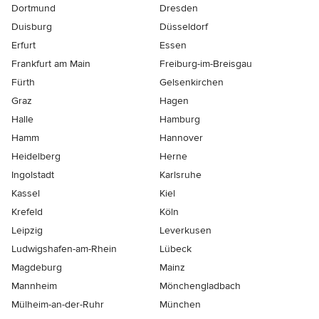
Dortmund
Dresden
Duisburg
Düsseldorf
Erfurt
Essen
Frankfurt am Main
Freiburg-im-Breisgau
Fürth
Gelsenkirchen
Graz
Hagen
Halle
Hamburg
Hamm
Hannover
Heidelberg
Herne
Ingolstadt
Karlsruhe
Kassel
Kiel
Krefeld
Köln
Leipzig
Leverkusen
Ludwigshafen-am-Rhein
Lübeck
Magdeburg
Mainz
Mannheim
Mönchen­gladbach
Mülheim-an-der-Ruhr
München