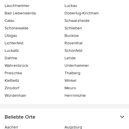
Lauchhammer
Luckau
Bad Liebenwerda
Doberlug-Kirchhain
Calau
Schwarzheide
Schönewalde
Schlieben
Übigau
Buckow
Lichterfeld
Rosenthal
Luckaitz
Schönfeld
Dahme
Lehde
Wahrenbrück
Unterhammer
Prieschka
Thalberg
Klettwitz
Winkel
Zinsdorf
Meuro
Würdenhain
Herrnmühle
Beliebte Orte
Aachen
Augsburg