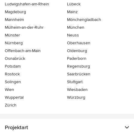
Ludwigshafen-am-Rhein
Lübeck
Magdeburg
Mainz
Mannheim
Mönchen­gladbach
Mülheim-an-der-Ruhr
München
Münster
Neuss
Nürnberg
Oberhausen
Offenbach-am-Main
Oldenburg
Osnabrück
Paderborn
Potsdam
Regensburg
Rostock
Saarbrücken
Solingen
Stuttgart
Wien
Wiesbaden
Wuppertal
Würzburg
Zürich
Projektart