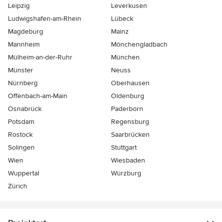
Leipzig
Leverkusen
Ludwigshafen-am-Rhein
Lübeck
Magdeburg
Mainz
Mannheim
Mönchen­gladbach
Mülheim-an-der-Ruhr
München
Münster
Neuss
Nürnberg
Oberhausen
Offenbach-am-Main
Oldenburg
Osnabrück
Paderborn
Potsdam
Regensburg
Rostock
Saarbrücken
Solingen
Stuttgart
Wien
Wiesbaden
Wuppertal
Würzburg
Zürich