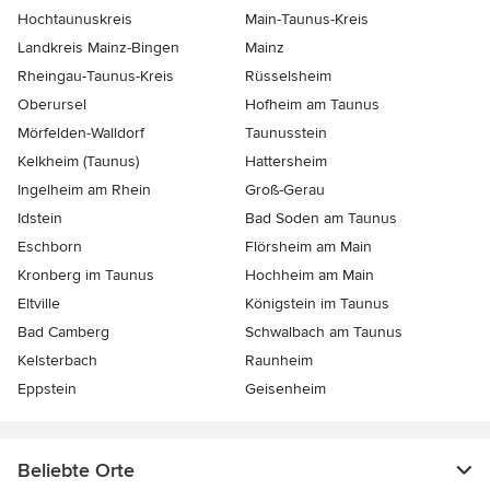
Hochtaunuskreis
Main-Taunus-Kreis
Landkreis Mainz-Bingen
Mainz
Rheingau-Taunus-Kreis
Rüsselsheim
Oberursel
Hofheim am Taunus
Mörfelden-Walldorf
Taunusstein
Kelkheim (Taunus)
Hattersheim
Ingelheim am Rhein
Groß-Gerau
Idstein
Bad Soden am Taunus
Eschborn
Flörsheim am Main
Kronberg im Taunus
Hochheim am Main
Eltville
Königstein im Taunus
Bad Camberg
Schwalbach am Taunus
Kelsterbach
Raunheim
Eppstein
Geisenheim
Beliebte Orte