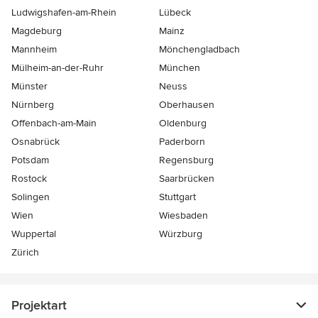
Ludwigshafen-am-Rhein
Lübeck
Magdeburg
Mainz
Mannheim
Mönchen­gladbach
Mülheim-an-der-Ruhr
München
Münster
Neuss
Nürnberg
Oberhausen
Offenbach-am-Main
Oldenburg
Osnabrück
Paderborn
Potsdam
Regensburg
Rostock
Saarbrücken
Solingen
Stuttgart
Wien
Wiesbaden
Wuppertal
Würzburg
Zürich
Projektart