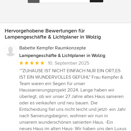
Hervorgehobene Bewertungen für
Lampengeschäfte & Lichtplaner in Wolzig
Babette Kempfer Raumkonzepte
Lampengeschäfte & Lichtplaner in Wolzig
Durchschnittliche
10. September 2025
Bewertung:
“"ZUHAUSE IST NICHT EINFACH NUR EIN ORT,ES
5
IST EIN WUNDERVOLLES GEFÜHL" Frau Kempfer &
von
Team waren ein Segen für unser
5
Haussanierungsprojekt 2024. Lange haben wir
Sternen
überlegt, ob wir unser 27 Jahre altes Haus sanieren
oder es verkaufen und neu bauen. Die
Entscheidung fiel uns nicht leicht und jetzt- ein Jahr
nach Sanierungsbeginn, wohnen wir nun in
unserem wunderschönen sanierten Haus. -Ein
neues Haus im alten Haus- Wir haben uns den Luxus