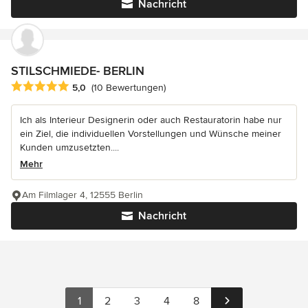
Nachricht
STILSCHMIEDE- BERLIN
Durchschnittliche Bewertung: 5 von 5 Sternen
5,0
(10 Bewertungen)
Ich als Interieur Designerin oder auch Restauratorin habe nur
ein Ziel, die individuellen Vorstellungen und Wünsche meiner
Kunden umzusetzten....
Mehr
Am Filmlager 4, 12555 Berlin
Nachricht
1
2
3
4
8