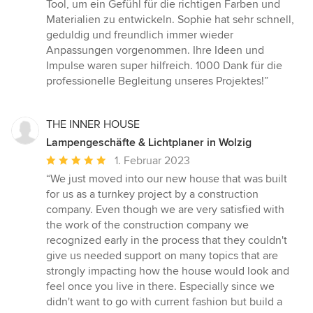
5
Tool, um ein Gefühl für die richtigen Farben und
Sternen
Materialien zu entwickeln. Sophie hat sehr schnell,
geduldig und freundlich immer wieder
Anpassungen vorgenommen. Ihre Ideen und
Impulse waren super hilfreich. 1000 Dank für die
professionelle Begleitung unseres Projektes!”
THE INNER HOUSE
Lampengeschäfte & Lichtplaner in Wolzig
Durchschnittliche
1. Februar 2023
Bewertung:
“We just moved into our new house that was built
5
for us as a turnkey project by a construction
von
company. Even though we are very satisfied with
5
the work of the construction company we
Sternen
recognized early in the process that they couldn't
give us needed support on many topics that are
strongly impacting how the house would look and
feel once you live in there. Especially since we
didn't want to go with current fashion but build a