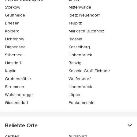
Storkow
Mittenwalde
Grünheide
Rietz Neuendorf
Briesen
Teupitz
Kolberg
Märkisch Buchholz
Lichtenow
Blossin
Diepensee
Kesselberg
Silbersee
Hohenbrück
Limsdorf
Ranzig
Koplin
Kolonie Groß Eichholz
Grubenmühle
Wulfersdorf
Stremmen
Lindenbrück
Wutscherogge
Löpten
Giesensdorf
Funkenmühle
Beliebte Orte
Aachen
Augsburg