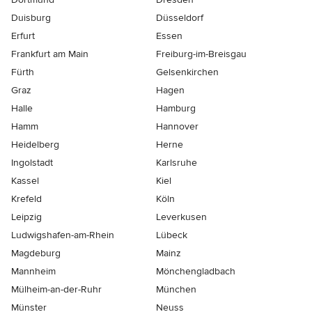
Duisburg
Düsseldorf
Erfurt
Essen
Frankfurt am Main
Freiburg-im-Breisgau
Fürth
Gelsenkirchen
Graz
Hagen
Halle
Hamburg
Hamm
Hannover
Heidelberg
Herne
Ingolstadt
Karlsruhe
Kassel
Kiel
Krefeld
Köln
Leipzig
Leverkusen
Ludwigshafen-am-Rhein
Lübeck
Magdeburg
Mainz
Mannheim
Mönchen­gladbach
Mülheim-an-der-Ruhr
München
Münster
Neuss