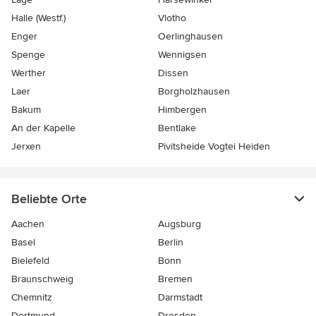
Halle (Westf.)
Vlotho
Enger
Oerlinghausen
Spenge
Wennigsen
Werther
Dissen
Laer
Borgholzhausen
Bakum
Himbergen
An der Kapelle
Bentlake
Jerxen
Pivitsheide Vogtei Heiden
Beliebte Orte
Aachen
Augsburg
Basel
Berlin
Bielefeld
Bonn
Braunschweig
Bremen
Chemnitz
Darmstadt
Dortmund
Dresden