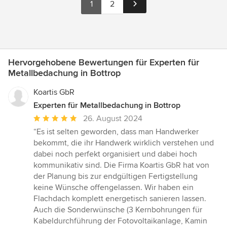
1
2
Hervorgehobene Bewertungen für Experten für
Metallbedachung in Bottrop
Koartis GbR
Experten für Metallbedachung in Bottrop
Durchschnittliche
26. August 2024
Bewertung:
“Es ist selten geworden, dass man Handwerker
5
bekommt, die ihr Handwerk wirklich verstehen und
von
dabei noch perfekt organisiert und dabei hoch
5
kommunikativ sind. Die Firma Koartis GbR hat von
Sternen
der Planung bis zur endgültigen Fertigstellung
keine Wünsche offengelassen. Wir haben ein
Flachdach komplett energetisch sanieren lassen.
Auch die Sonderwünsche (3 Kernbohrungen für
Kabeldurchführung der Fotovoltaikanlage, Kamin