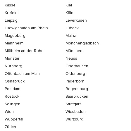
Kassel
Kiel
Krefeld
Köln
Leipzig
Leverkusen
Ludwigshafen-am-Rhein
Lübeck
Magdeburg
Mainz
Mannheim
Mönchen­gladbach
Mülheim-an-der-Ruhr
München
Münster
Neuss
Nürnberg
Oberhausen
Offenbach-am-Main
Oldenburg
Osnabrück
Paderborn
Potsdam
Regensburg
Rostock
Saarbrücken
Solingen
Stuttgart
Wien
Wiesbaden
Wuppertal
Würzburg
Zürich