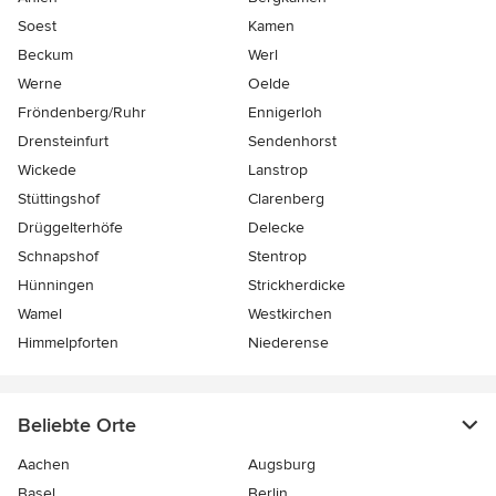
Soest
Kamen
Beckum
Werl
Werne
Oelde
Fröndenberg/Ruhr
Ennigerloh
Drensteinfurt
Sendenhorst
Wickede
Lanstrop
Stüttingshof
Clarenberg
Drüggelterhöfe
Delecke
Schnapshof
Stentrop
Hünningen
Strickherdicke
Wamel
Westkirchen
Himmelpforten
Niederense
Beliebte Orte
Aachen
Augsburg
Basel
Berlin