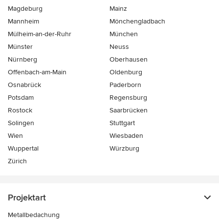
Magdeburg
Mainz
Mannheim
Mönchen­gladbach
Mülheim-an-der-Ruhr
München
Münster
Neuss
Nürnberg
Oberhausen
Offenbach-am-Main
Oldenburg
Osnabrück
Paderborn
Potsdam
Regensburg
Rostock
Saarbrücken
Solingen
Stuttgart
Wien
Wiesbaden
Wuppertal
Würzburg
Zürich
Projektart
Metallbedachung