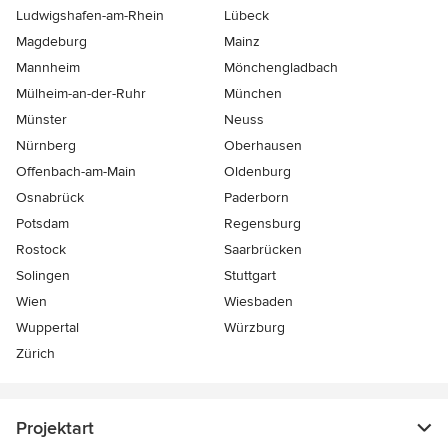
Ludwigshafen-am-Rhein
Lübeck
Magdeburg
Mainz
Mannheim
Mönchen­gladbach
Mülheim-an-der-Ruhr
München
Münster
Neuss
Nürnberg
Oberhausen
Offenbach-am-Main
Oldenburg
Osnabrück
Paderborn
Potsdam
Regensburg
Rostock
Saarbrücken
Solingen
Stuttgart
Wien
Wiesbaden
Wuppertal
Würzburg
Zürich
Projektart