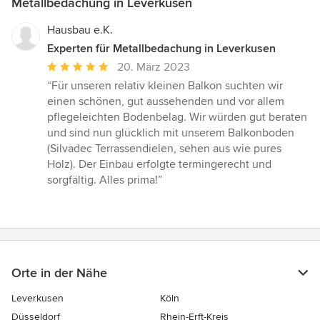
Metallbedachung in Leverkusen
Hausbau e.K.
Experten für Metallbedachung in Leverkusen
Durchschnittliche
20. März 2023
Bewertung:
“Für unseren relativ kleinen Balkon suchten wir
5
einen schönen, gut aussehenden und vor allem
von
pflegeleichten Bodenbelag. Wir würden gut beraten
5
und sind nun glücklich mit unserem Balkonboden
Sternen
(Silvadec Terrassendielen, sehen aus wie pures
Holz). Der Einbau erfolgte termingerecht und
sorgfältig. Alles prima!”
Orte in der Nähe
Leverkusen
Köln
Düsseldorf
Rhein-Erft-Kreis