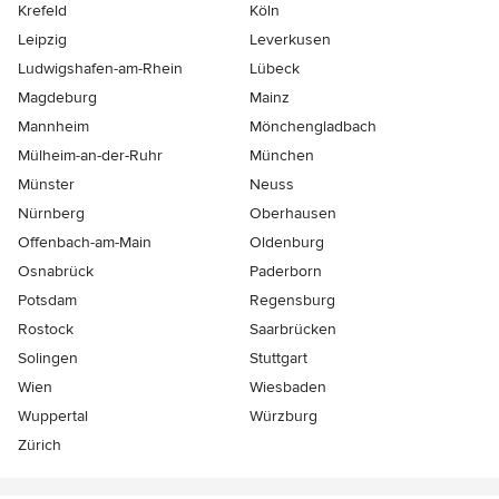
Krefeld
Köln
Leipzig
Leverkusen
Ludwigshafen-am-Rhein
Lübeck
Magdeburg
Mainz
Mannheim
Mönchen­gladbach
Mülheim-an-der-Ruhr
München
Münster
Neuss
Nürnberg
Oberhausen
Offenbach-am-Main
Oldenburg
Osnabrück
Paderborn
Potsdam
Regensburg
Rostock
Saarbrücken
Solingen
Stuttgart
Wien
Wiesbaden
Wuppertal
Würzburg
Zürich