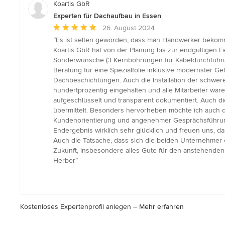
Koartis GbR
Experten für Dachaufbau in Essen
Durchschnittliche
26. August 2024
Bewertung:
“Es ist selten geworden, dass man Handwerker bekommt
5
Koartis GbR hat von der Planung bis zur endgültigen F
von
Sonderwünsche (3 Kernbohrungen für Kabeldurchführun
5
Beratung für eine Spezialfolie inklusive modernster 
Sternen
Dachbeschichtungen. Auch die Installation der schwe
hundertprozentig eingehalten und alle Mitarbeiter war
aufgeschlüsselt und transparent dokumentiert. Auch 
übermittelt. Besonders hervorheben möchte ich auch di
Kundenorientierung und angenehmer Gesprächsführung
Endergebnis wirklich sehr glücklich und freuen uns, 
Auch die Tatsache, dass sich die beiden Unternehmer 
Zukunft, insbesondere alles Gute für den anstehenden
Herber”
Kostenloses Expertenprofil anlegen –
Mehr erfahren