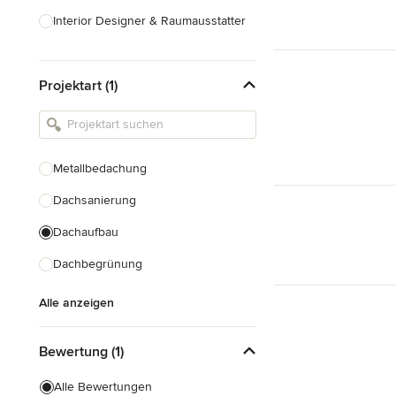
Interior Designer & Raumausstatter
Küchenplanung
Projektart (1)
Landschaftsarchitekten
Armaturen & Sanitärbedarf
Beleuchtung
Metallbedachung
Einbauschränke
Dachsanierung
Alle anzeigen
Dachaufbau
Dachbegrünung
Alle anzeigen
Bewertung (1)
Alle Bewertungen