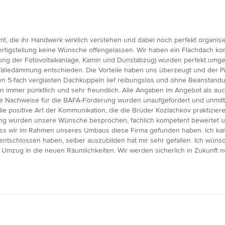
, die ihr Handwerk wirklich verstehen und dabei noch perfekt organisi
ertigstellung keine Wünsche offengelassen. Wir haben ein Flachdach kom
g der Fotovoltaikanlage, Kamin und Dunstabzug) wurden perfekt umgese
Gefälledämmung entschieden. Die Vorteile haben uns überzeugt und der 
ren 5-fach verglasten Dachkuppeln lief reibungslos und ohne Beanstan
en immer pünktlich und sehr freundlich. Alle Angaben im Angebot als auc
die Nachweise für die BAFA-Förderung wurden unaufgefordert und unmit
e positive Art der Kommunikation, die die Brüder Kozlachkov praktizier
 wurden unsere Wünsche besprochen, fachlich kompetent bewertet und
dass wir im Rahmen unseres Umbaus diese Firma gefunden haben. Ich ka
entschlossen haben, selber auszubilden hat mir sehr gefallen. Ich wü
 Umzug in die neuen Räumlichkeiten. Wir werden sicherlich in Zukunft 