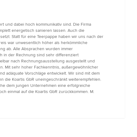
ert und dabei hoch kommunikativ sind. Die Firma
plett energetisch sanieren lassen. Auch die
tzt. Statt für eine Teerpappe haben wir uns nach der
Preis war unwesentlich höher als herkömmliche
dung ab. Alle Absprachen wurden immer
h in der Rechnung sind sehr differenziert
telbar nach Rechnungsausstellung ausgestellt und
en. Mit sehr hoher Fachkenntnis, außergewöhnlicher
 adäquate Vorschläge entwickelt. Wir sind mit dem
nn die Koartis GbR uneingeschränkt weiterempfehlen.
nsche dem jungen Unternehmen eine erfolgreiche
noch einmal auf die Koartis GbR zurückkommen. M.