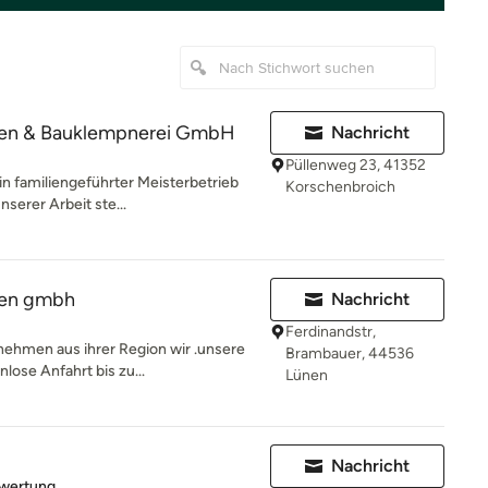
en & Bauklempnerei GmbH
Nachricht
Püllenweg 23, 41352
n familiengeführter Meisterbetrieb
Korschenbroich
nserer Arbeit ste...
gen gmbh
Nachricht
Ferdinandstr,
nehmen aus ihrer Region wir .unsere
Brambauer, 44536
lose Anfahrt bis zu...
Lünen
Nachricht
rtung: 5 von 5 Sternen
ewertung